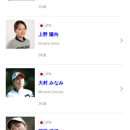
20
歳
JPN
上野 陽向
Hinata Ueno
28
歳
JPN
大村 みなみ
Minami Omura
26
歳
JPN