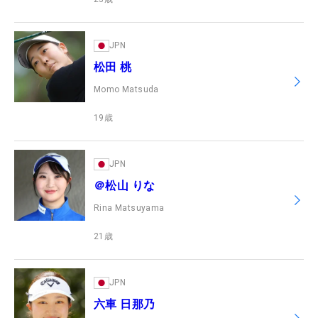
JPN
松田 桃
Momo Matsuda
19
歳
JPN
＠松山 りな
Rina Matsuyama
21
歳
JPN
六車 日那乃