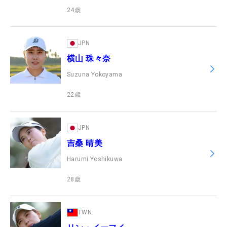
24
歳
JPN
横山 珠々奈
Suzuna Yokoyama
22
歳
JPN
吉桑 晴美
Harumi Yoshikuwa
28
歳
TWN