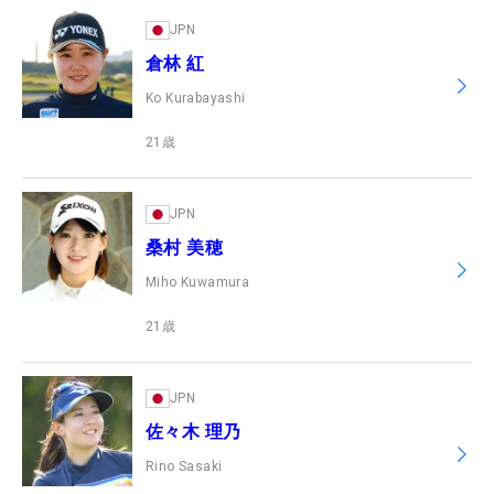
JPN
倉林 紅
Ko Kurabayashi
21
歳
JPN
桑村 美穂
Miho Kuwamura
21
歳
JPN
佐々木 理乃
Rino Sasaki