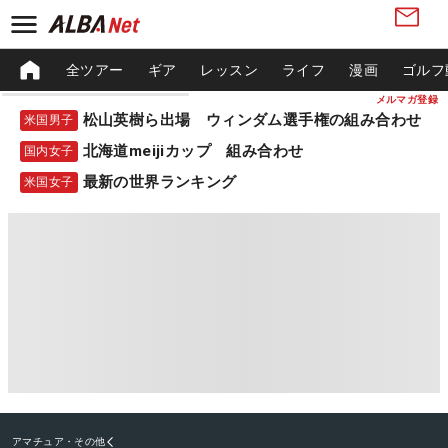
全ツアー
ギア
レッスン
ライフ
漫画
ゴルフ
メルマガ登録
松山英樹ら出場 ウィンダム選手権の組み合わせ
米国男子
北海道meijiカップ 組み合わせ
国内女子
最新の世界ランキング
米国女子
アマチュア・その他