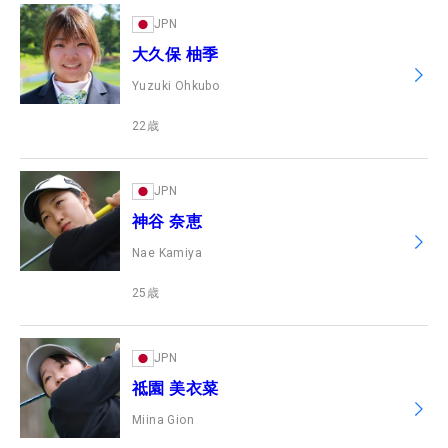
JPN
大久保 柚季
Yuzuki Ohkubo
22
歳
JPN
神谷 奈恵
Nae Kamiya
25
歳
JPN
祗園 美衣菜
Miina Gion