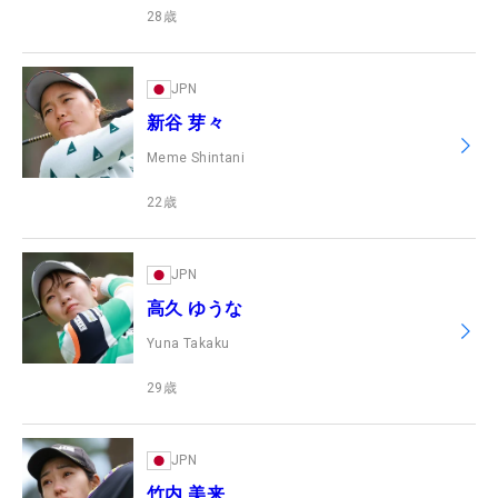
28
歳
JPN
新谷 芽々
Meme Shintani
22
歳
JPN
高久 ゆうな
Yuna Takaku
29
歳
JPN
竹内 美来