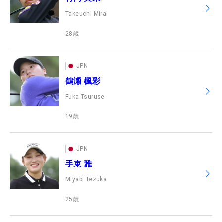
Takeuchi Mirai
28
歳
JPN
鶴瀬 楓彩
Fuka Tsuruse
19
歳
JPN
手束 雅
Miyabi Tezuka
25
歳