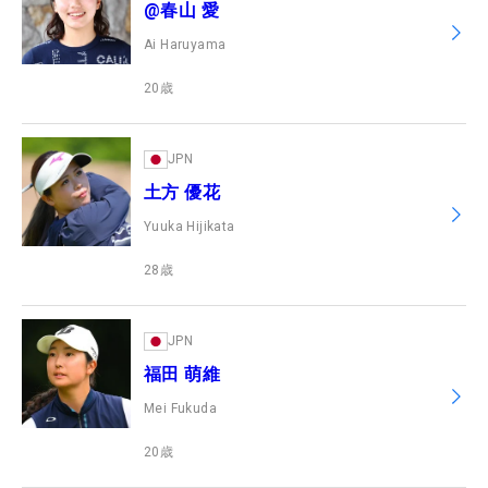
@春山 愛
Ai Haruyama
20
歳
JPN
土方 優花
Yuuka Hijikata
28
歳
JPN
福田 萌維
Mei Fukuda
20
歳