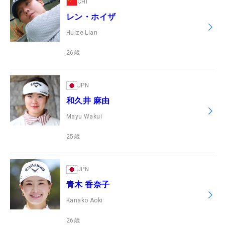
CHI
レン・ホイザ
Huize Lian
26
歳
JPN
和久井 麻由
Mayu Wakui
25
歳
JPN
青木 香奈子
Kanako Aoki
26
歳