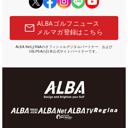
ALBAゴルフニュース
メルマガ登録はこちら
ALBA NetはR&Aのオフィシャルデジタルパートナー、および
USLPGAの日本公式サイトパートナーです。