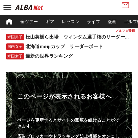
全ツアー
ギア
レッスン
ライフ
漫画
ゴルフ
メルマガ登録
松山英樹ら出場 ウィンダム選手権のリーダーボード
米国男子
北海道meijiカップ リーダーボード
国内女子
最新の世界ランキング
米国女子
このページが表示されるお客様へ
ページを更新するとサイトの閲覧を続けることがで
きます。
広告ブロッカーやトラッキング防止機能をオンにし