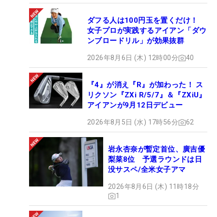
ダフる人は100円玉を置くだけ！
女子プロが実践するアイアン「ダウ
ンブロードリル」が効果抜群
2026年8月6日 (木) 12時00分
40
『4』が消え『R』が加わった！ ス
リクソン『ZXi R/5/7』＆『ZXiU』
アイアンが9月12日デビュー
2026年8月5日 (水) 17時56分
62
岩永杏奈が暫定首位、廣吉優
梨菜8位 予選ラウンドは日
没サスペ/全米女子アマ
2026年8月6日 (木) 11時18分
1