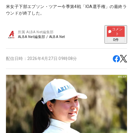
米女子下部エプソン・ツアー今季第4戦「IOA選手権」の最終ラ
ウンドが終了した。
コメン
所属
ALBA Net編集部
ト
ALBA Net編集部
/
ALBA Net
0
件
配信日時：
2026年4月27日 09時08分