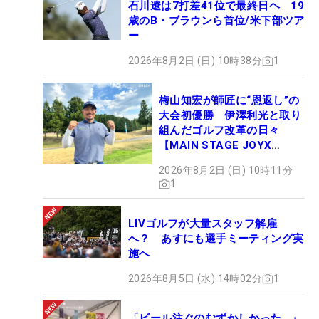
石川遼は7打差41位で最終日ヘ 19
歳のB・ブラウンら首位/米下部ツア
ー
2026年8月2日 (日) 10時38分
1
梅山知宏が師匠に“恩返し”の
大会初優勝 伊澤利光と取り
組んだゴルフ改革の日々
【MAIN STAGE JOYX
OPEN】
2026年8月2日 (日) 10時11分
1
LIVゴルフが大量スタッフ解雇
へ？ あすにも選手ミーティング実
施へ
2026年8月5日 (水) 14時02分
1
「ビール注ぐのむずかしかった…」