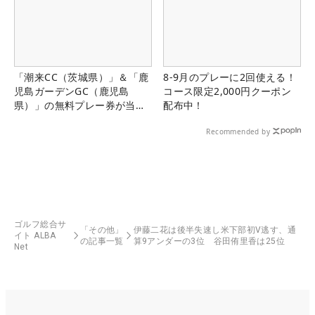
「潮来CC（茨城県）」＆「鹿
8-9月のプレーに2回使える！
児島ガーデンGC（鹿児島
コース限定2,000円クーポン
県）」の無料プレー券が当た
配布中！
る！！
Recommended by
ゴルフ総合サ
「その他」
伊藤二花は後半失速し米下部初V逃す、通
イト ALBA
の記事一覧
算9アンダーの3位 谷田侑里香は25位
Net