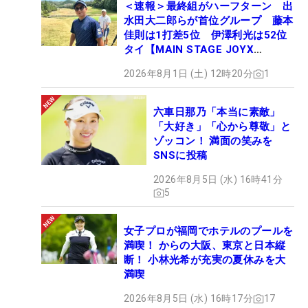
＜速報＞最終組がハーフターン 出
水田大二郎らが首位グループ 藤本
佳則は1打差5位 伊澤利光は52位
タイ【MAIN STAGE JOYX
OPEN】
2026年8月1日 (土) 12時20分
1
六車日那乃「本当に素敵」
「大好き」「心から尊敬」と
ゾッコン！ 満面の笑みを
SNSに投稿
2026年8月5日 (水) 16時41分
5
女子プロが福岡でホテルのプールを
満喫！ からの大阪、東京と日本縦
断！ 小林光希が充実の夏休みを大
満喫
2026年8月5日 (水) 16時17分
17