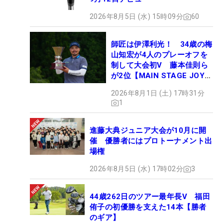
2026年8月5日 (水) 15時09分
60
師匠は伊澤利光！ 34歳の梅
山知宏が4人のプレーオフを
制して大会初V 藤本佳則ら
が2位【MAIN STAGE JOYX
OPEN】
2026年8月1日 (土) 17時31分
1
進藤大典ジュニア大会が10月に開
催 優勝者にはプロトーナメント出
場権
2026年8月5日 (水) 17時02分
3
44歳262日のツアー最年長V 福田
侑子の初優勝を支えた14本【勝者
のギア】