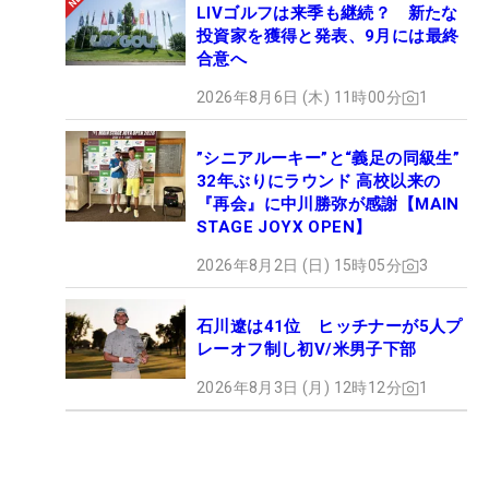
LIVゴルフは来季も継続？ 新たな
投資家を獲得と発表、9月には最終
合意へ
2026年8月6日 (木) 11時00分
1
”シニアルーキー”と“義足の同級生”
32年ぶりにラウンド 高校以来の
『再会』に中川勝弥が感謝【MAIN
STAGE JOYX OPEN】
2026年8月2日 (日) 15時05分
3
石川遼は41位 ヒッチナーが5人プ
レーオフ制し初V/米男子下部
2026年8月3日 (月) 12時12分
1