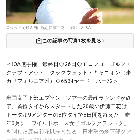
首位タイで最終日に臨む伊藤二花 （撮影：ALBA）
この記事の写真
1
枚を見る
＜IOA選手権 最終日◇26日◇モロンゴ・ゴルフ・
クラブ・アット・タックウェット・キャニオン（米
カリフォルニア州）◇6534ヤード・パー72＞
米国女子下部エプソン・ツアーの最終ラウンドが終
了。首位タイからスタートした20歳の伊藤二花は、
トータル9アンダーの3位タイで3日間を終えた。昨
年8月に「ワイルドホース女子ゴルフクラシック」
を制した原英莉花以来となる、日本勢の米下部ツア