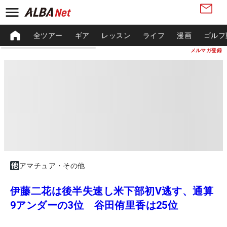
全ツアー
ギア
レッスン
ライフ
漫画
ゴルフ
メルマガ登録
アマチュア・その他
伊藤二花は後半失速し米下部初V逃す、通算
9アンダーの3位 谷田侑里香は25位