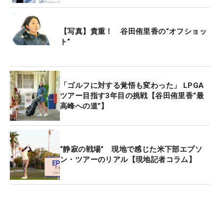
優勝した。
【写真】貴重！ 谷田侑里香の“オフショッ
ト”
「ゴルフに対する覚悟も変わった」 LPGA
ツアー目指す3年目の挑戦【谷田侑里香“最
高峰への道”】
“静寂の戦場” 現地で感じた米下部エプソ
ン・ツアーのリアル【現地記者コラム】