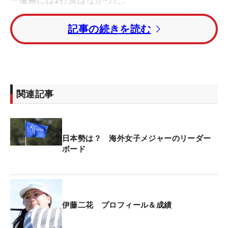
ー優勝には2打及ばなかった。
記事の続きを読む
前半から3つ伸ばし、優勝へ向け快走した。13番で
も1つ伸ばしたものの、14、15番と連続でダブルボ
ギーを叩き後退。16番のバーディで再びトップに並
んだが、17番、18番で連続ボギーを喫した。
関連記事
伊藤は2005年5月8日生まれ、千葉県出身の20歳。
麗澤高を卒業し、昨年から米下部ツアーに参戦して
いる。昨季はポイントランク69位でシーズンを終え
日本勢は？ 海外女子メジャーのリーダー
ていた。23年からは日本のプロテストにも挑んでい
ボード
る。
日本勢は谷田侑里香も決勝ラウンドに進み、トータ
ル2アンダー・25位タイで3日間を終えた。
伊藤二花 プロフィール＆成績
トータル11アンダーのアマリ・アベリー（米国）が