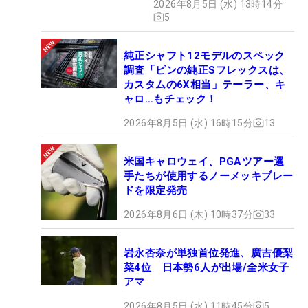
2026年8月5日 (水) 13時14分
5
純正シャフト12モデルのスペック
調査「ピンの純正Sフレックスは、
カスタムの6X相当」テーラー、キ
ャロ…もチェック！
2026年8月5日 (水) 16時15分
13
米国キャロウェイ、PGAツアー選
手たちが使用するノーメッキブレー
ドを限定発売
2026年8月6日 (木) 10時37分
33
岩永杏奈が単独首位発進、廣吉優梨
菜4位 日本勢6人が出場/全米女子
アマ
2026年8月5日 (水) 11時45分
5