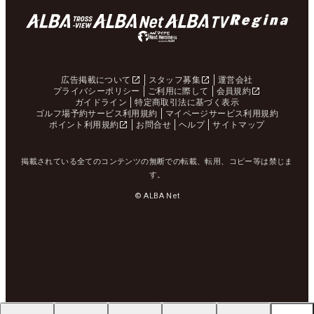
広告掲載について
スタッフ募集
運営会社
プライバシーポリシー
ご利用に際して
会員規約
ガイドライン
特定商取引法に基づく表示
ゴルフ場予約サービス利用規約
マイページサービス利用規約
ポイント利用規約
お問合せ
ヘルプ
サイトマップ
掲載されている全てのコンテンツの無断での転載、転用、コピー等は禁じま
す。
© ALBA Net