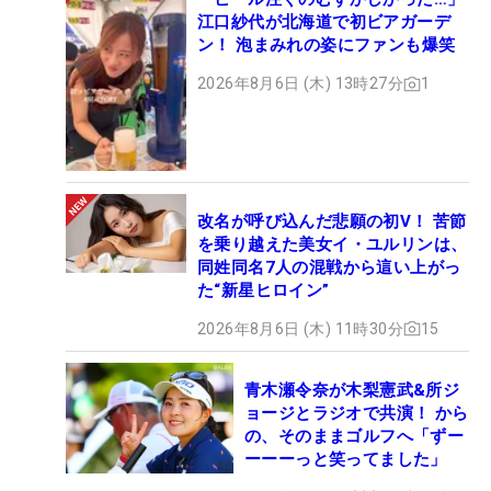
江口紗代が北海道で初ビアガーデ
ン！ 泡まみれの姿にファンも爆笑
2026年8月6日 (木) 13時27分
1
改名が呼び込んだ悲願の初V！ 苦節
を乗り越えた美女イ・ユルリンは、
同姓同名7人の混戦から這い上がっ
た“新星ヒロイン”
2026年8月6日 (木) 11時30分
15
青木瀬令奈が木梨憲武&所ジ
ョージとラジオで共演！ から
の、そのままゴルフへ「ずー
ーーーっと笑ってました」