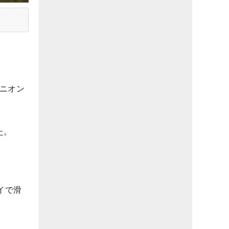
ャニオン
た。
イで滑