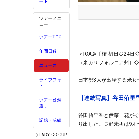
ード
ツアーメニ
ュー
ツアーTOP
年間日程
＜IOA選手権 初日◇2
（米カリフォルニア州）◇6
ニュース
日本勢3人が出場する米女
ライブフォ
ト
【連続写真】谷田侑里
ツアー登録
選手
谷田侑里香と伊藤二花がそ
記録・成績
り出した。長野未祈は9オ
LADY GO CUP