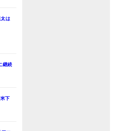
悠太は
に継続
/米下