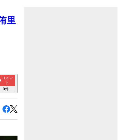
侑里
コメン
ト
0
件