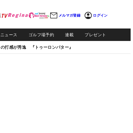
メルマガ登録
ログイン
Sニュース
ゴルフ場予約
連載
プレゼント
しの打感が秀逸 『トゥーロンパター』