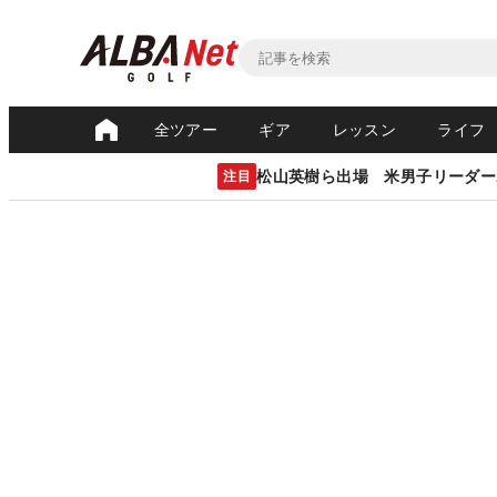
全ツアー
ギア
レッスン
ライフ
松山英樹ら出場 米男子リーダー
注目