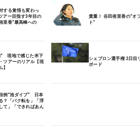
対する覚悟も変わっ
Aツアー目指す3年目の
貴重！ 谷田侑里香の“オ
侑里香“最高峰への
ト”
場” 現地で感じた米下
シェブロン選手権 2日目
・ツアーのリアル【現
ボード
ム】
恒例“池ダイブ” 日本
る？「バク転を」「浮
して」「できればあん