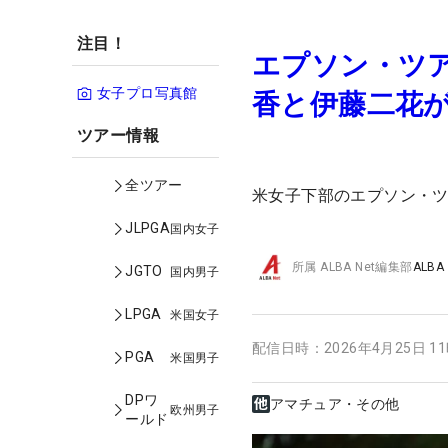
注目！
エプソン・ツア
女子プロ写真館
香と伊藤二花が
ツアー情報
全ツアー
米女子下部のエプソン・ツ
JLPGA
国内女子
所属
ALBA Net編集部
ALBA
JGTO
国内男子
LPGA
米国女子
配信日時：
2026年4月25日 1
PGA
米国男子
DPワ
アマチュア・その他
欧州男子
ールド