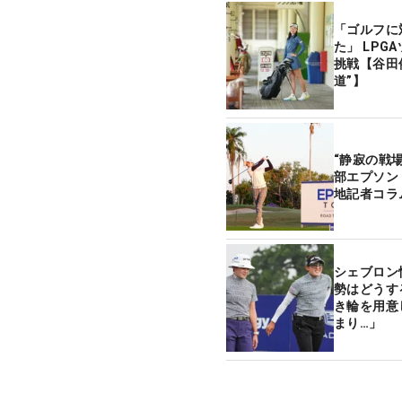
「ゴルフに
た」 LPG
挑戦【谷田
道”】
“静寂の戦
部エプソン
地記者コラ
シェブロン
勢はどうす
き輪を用意
まり…」