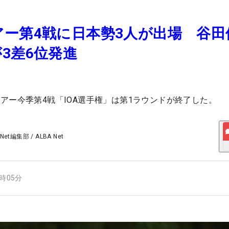
ー第4戦に日本勢3人が出場 谷田
3差6位発進
アー今季第4戦「IOA選手権」は第1ラウンドが終了した。
 Net編集部
/
ALBA Net
1時05分