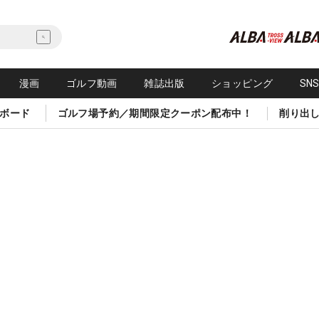
漫画
ゴルフ動画
雑誌出版
ショッピング
SN
ボード
ゴルフ場予約／期間限定クーポン配布中！
削り出