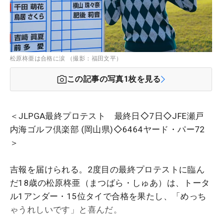
松原柊亜は合格に涙 （撮影：福田文平）
この記事の写真
1
枚を見る
＜JLPGA最終プロテスト 最終日◇7日◇JFE瀬戸
内海ゴルフ倶楽部 (岡山県)◇6464ヤード・パー72
＞
吉報を届けられる。2度目の最終プロテストに臨ん
だ18歳の松原柊亜（まつばら・しゅあ）は、トータ
ル1アンダー・15位タイで合格を果たし、「めっち
ゃうれしいです」と喜んだ。