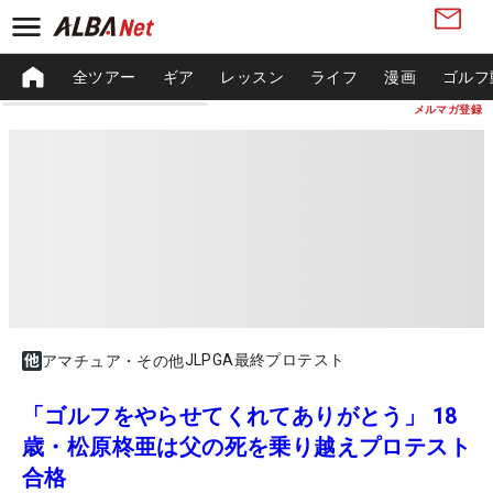
全ツアー
ギア
レッスン
ライフ
漫画
ゴルフ
メルマガ登録
JLPGA最終プロテスト
アマチュア・その他
「ゴルフをやらせてくれてありがとう」 18
歳・松原柊亜は父の死を乗り越えプロテスト
合格