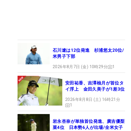
石川遼は12位発進 杉浦悠太20位/
米男子下部
2026年8月7日 (金) 10時29分
1
安田祐香、吉澤柚月が首位タ
イ浮上 金田久美子が1差3位
2026年8月8日 (土) 16時21分
1
岩永杏奈が単独首位発進、廣吉優梨
菜4位 日本勢6人が出場/全米女子