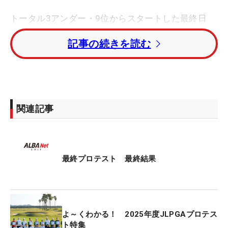
トータル3アンダー・9位からスタートした最終日
は、前半から立て続けにボギーを叩く苦しい展開
記事の続きを読む
に。一時は圏外まで後退するなど、長い一日を過ご
した。初日は5アンダーをマークしたが、2日目・3
日目はともに「73」で貯金をすり減らした。「最終
日はやりたくないって思うくらい」というプレッシ
ャーとも戦った。
関連記事
それでも最終18番のバーディで、トータルスコアを
なんとかアンダーに戻してフィニッシュ。「いつも
ポジティブになれず、もうダメだって思うとスコア
最終プロテスト 最終結果
を崩していく。きょうは最後まで諦めずに、ポジテ
ィブにやれば大丈夫と思って頑張りました」。結果
的に「74」と落としたが、2打の余裕をもってメン
バーカードを手にすることになった。
よ～くわかる！ 2025年度JLPGAプロテス
ト特集