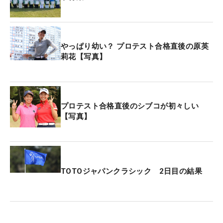
ラウンド後、取材中に涙で言葉を詰まらせた。それ
はうれし涙ではなく、悲しいできごとを思い出した
から。「去年のプロテストが終わった後、小学校か
やっぱり幼い？ プロテスト合格直後の原英
らずっとゴルフに付き添ってくれた父が亡くなりま
莉花【写真】
した」。1年前。プロテスト終了直後に、父の癌が
発覚し、そこから2カ月足らずで帰らぬ人になっ
た。「本当に急でした」。3カ月ほどはクラブを握
ることもできず、精神的につらい日々を過ごした。
プロテスト合格直後のシブコが初々しい
【写真】
仕事をこなしながら、練習場やコースの送り迎えを
してくれた父の姿を思い出すと、涙を拭い、言葉も
出なくなる。「技術的には去年とそんなに変わって
いない。でも気持ち的に、最後までガマンしていれ
TOTOジャパンクラシック 2日目の結果
ば絶対にバーディがくると思って諦めずにやりまし
た」。その思いが現実になった、最後のバーディ締
めだった。