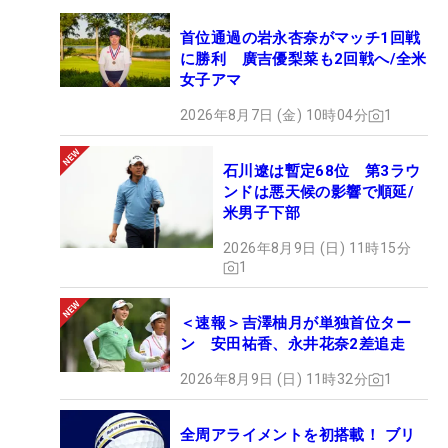
首位通過の岩永杏奈がマッチ1回戦
に勝利 廣吉優梨菜も2回戦へ/全米
女子アマ
2026年8月7日 (金) 10時04分
1
石川遼は暫定68位 第3ラウ
ンドは悪天候の影響で順延/
米男子下部
2026年8月9日 (日) 11時15分
1
＜速報＞吉澤柚月が単独首位ター
ン 安田祐香、永井花奈2差追走
2026年8月9日 (日) 11時32分
1
全周アライメントを初搭載！ ブリ