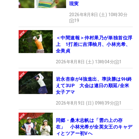
現実
2026年8月8日 (土) 10時30分
19
＜中間速報＞仲村果乃が単独首位浮
上 1打差に吉澤柚月、小林光希、
全美貞
2026年8月8日 (土) 13時04分
1
岩永杏奈が4強進出、準決勝は9H終
えて3UP 大会は連日の順延/全米
女子アマ
2026年8月9日 (日) 09時39分
1
同郷・桑木志帆は「雲の上の存
在」 小林光希が全英女王のキャデ
ィとツアー初Vへ