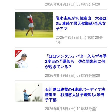
2026年8月9日 (日) 08時03分
20
岩永杏奈が16強進出 大会は
3日連続で悪天候順延/全米女
子アマ
2026年8月8日 (土) 10時20分
1
「ほぼメンタル」パター入らず今季
2度目の予選落ち 佐久間朱莉に何
が起きている？
2026年8月9日 (日) 08時39分
20
石川遼は終盤の4連続バーディで決
勝進出 杉浦悠太は予選落ち/米男
子下部
2026年8月8日 (土) 10時33分
1