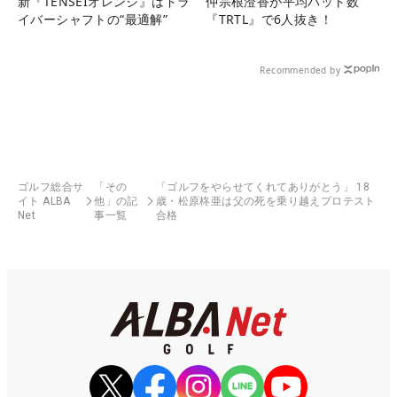
新『TENSEIオレンジ』はドラ
仲宗根澄香が平均パット数
イバーシャフトの“最適解”
『TRTL』で6人抜き！
Recommended by
ゴルフ総合サ
「その
「ゴルフをやらせてくれてありがとう」 18
イト ALBA
他」の記
歳・松原柊亜は父の死を乗り越えプロテスト
Net
事一覧
合格