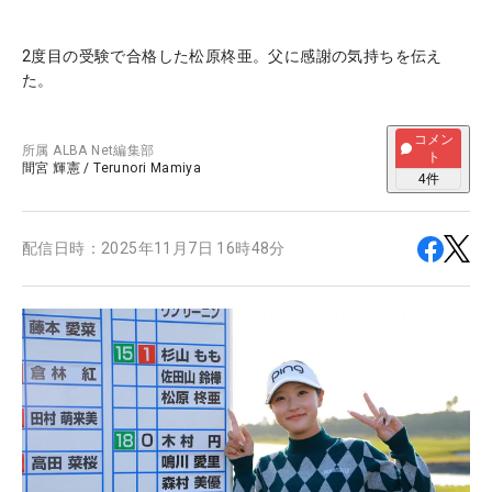
2度目の受験で合格した松原柊亜。父に感謝の気持ちを伝え
た。
コメン
所属
ALBA Net編集部
ト
間宮 輝憲
/
Terunori Mamiya
4
件
配信日時：
2025年11月7日 16時48分