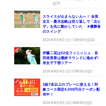
72
スライスが止まらない人へ！ 全英
女王・桑木志帆は切り返しで「左ヒ
ザ」を先に動かしていた #優勝者
のスイング
2026年8月8日 (土) 12時00分
32
伊藤二花は52位フィニッシュ 谷
田侑里香は最終ラウンドに進めず/
米女子下部ツアー
2026年8月9日 (日) 07時35分
1
2組7名以上のプレーに使える！対
象コース限定4,000円分クーポン配
布中！
2026年8月9日 (日) 06時00分
1