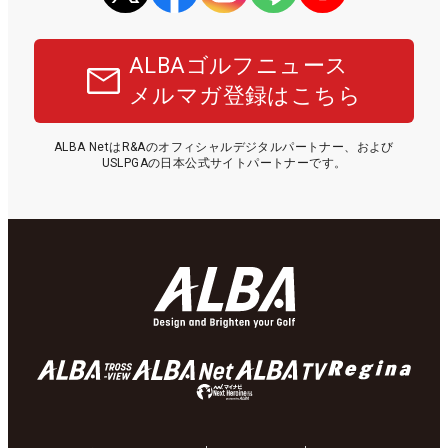
ALBAゴルフニュース
メルマガ登録はこちら
ALBA NetはR&Aのオフィシャルデジタルパートナー、および
USLPGAの日本公式サイトパートナーです。