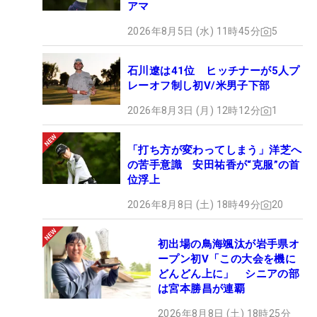
アマ
2026年8月5日 (水) 11時45分
5
石川遼は41位 ヒッチナーが5人プ
レーオフ制し初V/米男子下部
2026年8月3日 (月) 12時12分
1
「打ち方が変わってしまう」洋芝へ
の苦手意識 安田祐香が“克服”の首
位浮上
2026年8月8日 (土) 18時49分
20
初出場の鳥海颯汰が岩手県オ
ープン初V「この大会を機に
どんどん上に」 シニアの部
は宮本勝昌が連覇
2026年8月8日 (土) 18時25分