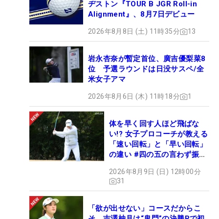
ヂストン『TOUR B JGR Roll-in
Alignment』、8月7日デビュー
2026年8月8日 (土) 11時35分
13
岩永杏奈が暫定首位、廣吉優梨菜8
位 予選ラウンドは日没サスペ/全
米女子アマ
2026年8月6日 (木) 11時18分
1
体を早く回す人ほど飛ばな
い!? 女子プロコーチが教える
「速い回転」と「早い回転」
の違い #四の五の言わず振り
氣れ
2026年8月9日 (日) 12時00分
31
「欲が出せない」コースだからこ
そ 吉澤柚月は“鬼門”の決勝Rで初