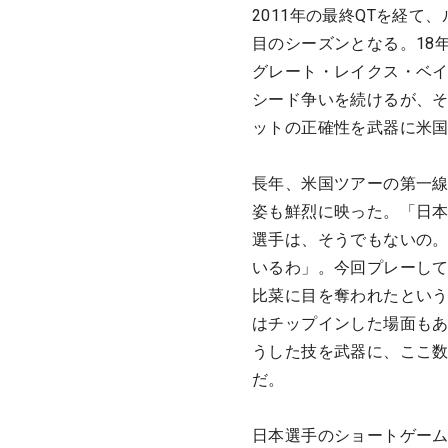
2011年の最終QTを経て
目のシーズンとなる。18
グレート・レイクス・ベイ
シード争いを続けるが、そ
ットの正確性を武器に米
長年、米国ツアーの第一
姿も鮮烈に映った。「日
選手は、そうでもないの
いるわ」。今回プレーして
比菜に目を奪われたとい
はチップインした場面も
うした技を武器に、ここ
だ。
日本選手のショートゲー