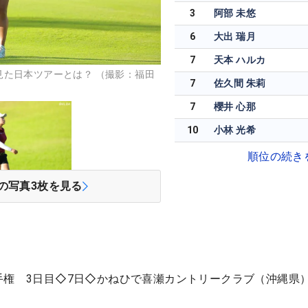
3
阿部 未悠
6
大出 瑞月
7
天本 ハルカ
見た日本ツアーとは？ （撮影：福田
7
佐久間 朱莉
7
櫻井 心那
10
小林 光希
順位の続き
の写真
3
枚を見る
手権 3日目◇7日◇かねひで喜瀬カントリークラブ（沖縄県