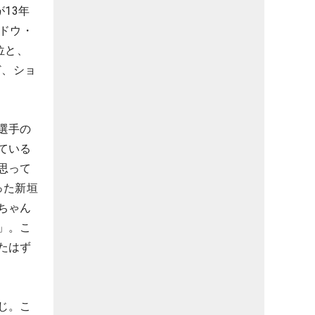
13年
ドウ・
位と、
ど、ショ
選手の
ている
思って
った新垣
ちゃん
」。こ
たはず
じ。こ