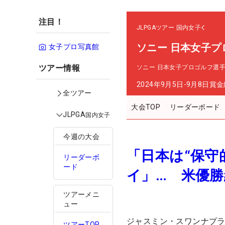
注目！
JLPGAツアー
国内女子
ソニー 日本女子プ
女子プロ写真館
ツアー情報
ソニー 日本女子プロゴルフ選
2024年9月5日-9月8日
賞金
全ツアー
大会TOP
リーダーボード
JLPGA
国内女子
今週の大会
「日本は“保守
リーダーボ
ード
イ」… 米優勝
ツアーメニ
ュー
ジャスミン・スワンナプラ
ツアーTOP