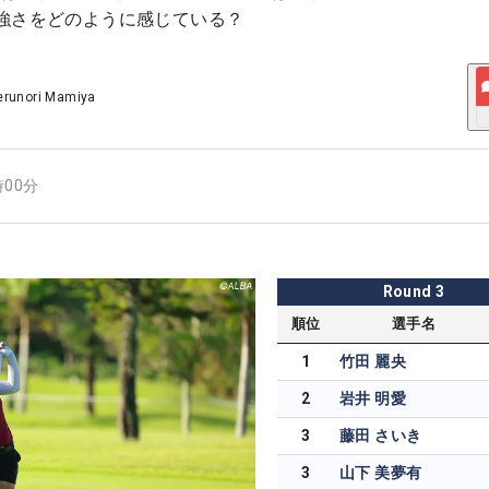
強さをどのように感じている？
erunori Mamiya
時00分
Round
3
順位
選手名
1
竹田 麗央
2
岩井 明愛
3
藤田 さいき
3
山下 美夢有