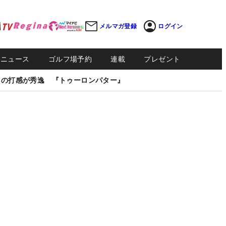
メルマガ登録
ログイン
Sニュース
ゴルフ場予約
連載
プレゼント
しの打感が秀逸 『トゥーロンパター』