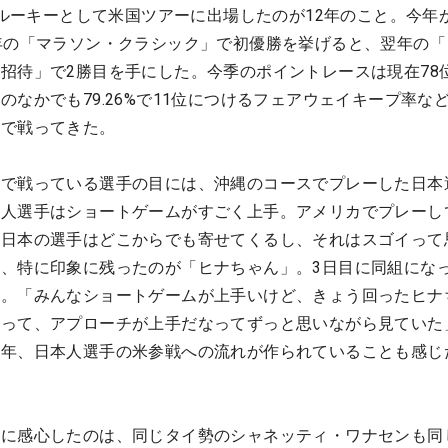
、ルーキーとして米国ツアーに出場したのが12年のこと。今年が
年の「マラソン・クラシック」で初優勝を挙げると、翌年の「
招待」で2勝目を手にした。今季のポイントレースは現在78
のなかでも79.26%で11位につけるフェアウェイキープ率な
国で戦ってきた。
線で戦っている選手の目には、沖縄のコースでプレーした日本
本人選手はショートゲームがすごく上手。アメリカでプレーし
。日本の選手はどこからでも寄せてくるし、それはスゴイって
、特に印象に残ったのが「ヒナちゃん」。3日目に同組にな
う。「みんなショートゲームが上手いけど、きょう回ったヒナ
あって、アプローチが上手だなってずっと思いながら見ていた
数年、日本人選手の米参戦への流れが作られていることも感じ
ムに感心したのは、同じタイ勢のシャネッティ・ワナセンも同