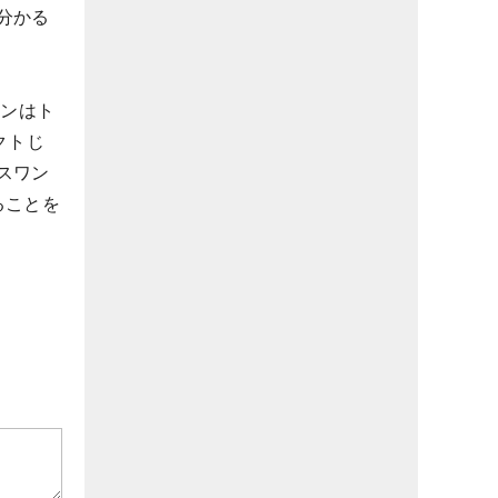
分かる
センはト
クトじ
スワン
ることを