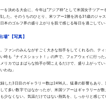
一を決める大会に、今年は“アジア枠”として米国女子ツアー
戦した。そのうちのひとり、米ツアー2勝を誇る31歳のジャ
、日本のゴルフ界の盛り上がりを肌で感じる毎日を過ごしてい
出場”【写真】
わ。ファンのみんながすごく大きな拍手をしてくれるの。ティ
ない時も『ナイスショット！』の声で、フェアウェイに行った
アメリカではまばらな拍手が聞こえるだけで、盛り上がってい
しいわね」
記録した3日目のギャラリー数は2496人。猛暑の影響もあり、
決して多い数字ではなかったが、米国ツアーはギャラリーが数
会も少なくない。気温だけではない熱気を、しっかりと感じて