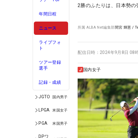
2勝のふたりは、日本勢の
年間日程
所属
ALBA Net編集部
間宮 輝憲
/
T
ニュース
ライブフォ
ト
配信日時：
2024年9月8日 08
ツアー登録
選手
国内女子
記録・成績
JGTO
国内男子
LPGA
米国女子
PGA
米国男子
DPワ