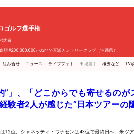
ロゴルフ選手権
手権大会
総額
¥200,000,000
かねひで喜瀬カントリークラブ（沖縄県）
組み合せ
ニュース
ライブフォト
出場選手
概要など
TV
的”」、「どこからでも寄せるのが
経験者2人が感じた“日本ツアーの隆
は12位、シャネッティ・ワナセンは43位で最終日へ。米ツ