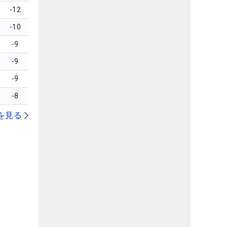
-12
-10
-9
-9
-9
-8
を見る
）