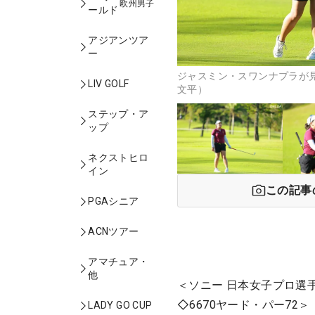
欧州男子
ールド
アジアンツア
ー
ジャスミン・スワンナプラが
LIV GOLF
文平）
ステップ・ア
ップ
ネクストヒロ
イン
この記事
PGAシニア
ACNツアー
アマチュア・
他
＜ソニー 日本女子プロ選
◇6670ヤード・パー72＞
LADY GO CUP