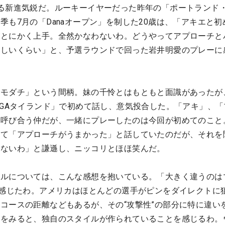
る新進気鋭だ。ルーキーイヤーだった昨年の「ポートランド
季も7月の「Danaオープン」を制した20歳は、「アキエと初
がとにかく上手。全然かなわないわ。どうやってアプローチと
欲しいくらい」と、予選ラウンドで回った岩井明愛のプレーに
トモダチ」という間柄。妹の千怜とはもともと面識があったが
PGAタイランド」で初めて話し、意気投合した。「アキ」、「
と呼び合う仲だが、一緒にプレーしたのは今回が初めてのこと
いて「アプローチがうまかった」と話していたのだが、それを
わないわ」と謙遜し、ニッコリとほほ笑んだ。
イルについては、こんな感想を抱いている。「大きく違うのは
と感じたわ。アメリカはほとんどの選手がピンをダイレクトに
コースの距離などもあるが、その“攻撃性”の部分に特に違い
手をみると、独自のスタイルが作られていることを感じるわ。