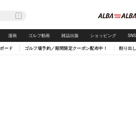
漫画
ゴルフ動画
雑誌出版
ショッピング
SN
ボード
ゴルフ場予約／期間限定クーポン配布中！
削り出