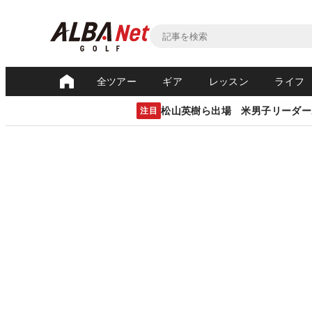
全ツアー
ギア
レッスン
ライフ
松山英樹ら出場 米男子リーダー
注目