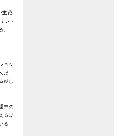
を主戦
スミン・
る。
ショッ
んだ
る感じ
週末の
えるほ
いる。