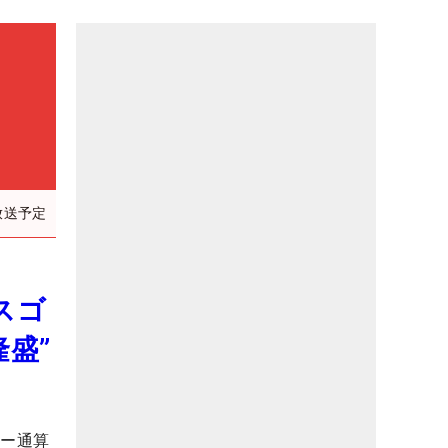
放送予定
スゴ
盛”
アー通算