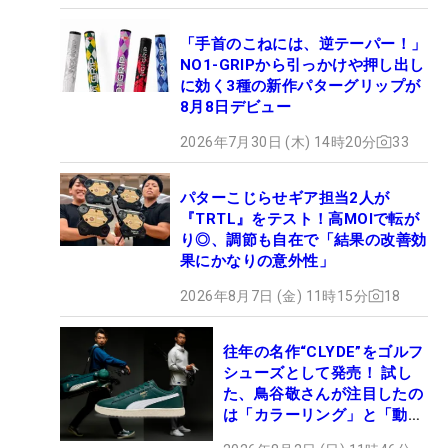
「手首のこねには、逆テーパー！」
NO1-GRIPから引っかけや押し出し
に効く3種の新作パターグリップが
8月8日デビュー
2026年7月30日 (木) 14時20分
33
パターこじらせギア担当2人が
『TRTL』をテスト！高MOIで転が
り◎、調節も自在で「結果の改善効
果にかなりの意外性」
2026年8月7日 (金) 11時15分
18
往年の名作“CLYDE”をゴルフ
シューズとして発売！ 試し
た、鳥谷敬さんが注目したの
は「カラーリング」と「動き
やすさ」