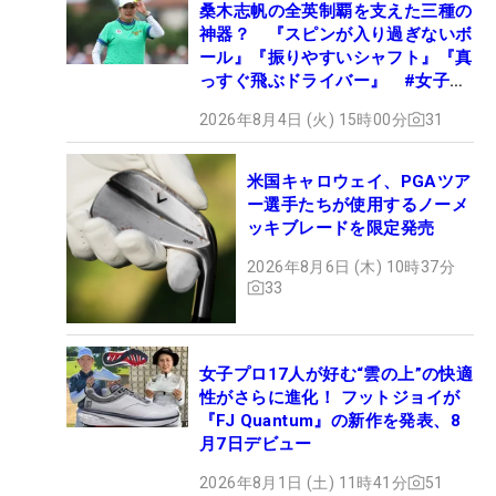
桑木志帆の全英制覇を支えた三種の
神器？ 『スピンが入り過ぎないボ
ール』『振りやすいシャフト』『真
っすぐ飛ぶドライバー』 #女子プ
ロセッティング
2026年8月4日 (火) 15時00分
31
米国キャロウェイ、PGAツア
ー選手たちが使用するノーメ
ッキブレードを限定発売
2026年8月6日 (木) 10時37分
33
女子プロ17人が好む“雲の上”の快適
性がさらに進化！ フットジョイが
『FJ Quantum』の新作を発表、8
月7日デビュー
2026年8月1日 (土) 11時41分
51