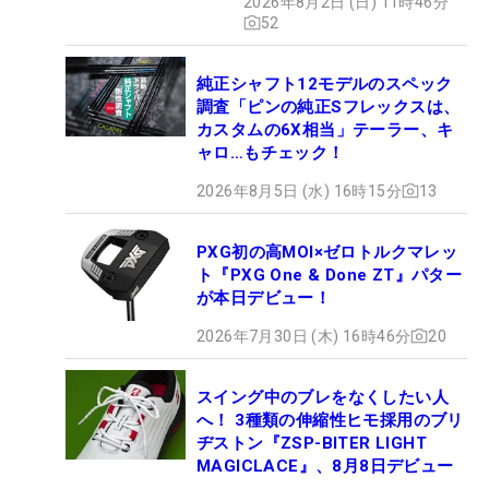
2026年8月2日 (日) 11時46分
52
純正シャフト12モデルのスペック
調査「ピンの純正Sフレックスは、
カスタムの6X相当」テーラー、キ
ャロ…もチェック！
2026年8月5日 (水) 16時15分
13
PXG初の高MOI×ゼロトルクマレッ
ト『PXG One & Done ZT』パター
が本日デビュー！
2026年7月30日 (木) 16時46分
20
スイング中のブレをなくしたい人
へ！ 3種類の伸縮性ヒモ採用のブリ
ヂストン『ZSP-BITER LIGHT
MAGICLACE』、8月8日デビュー