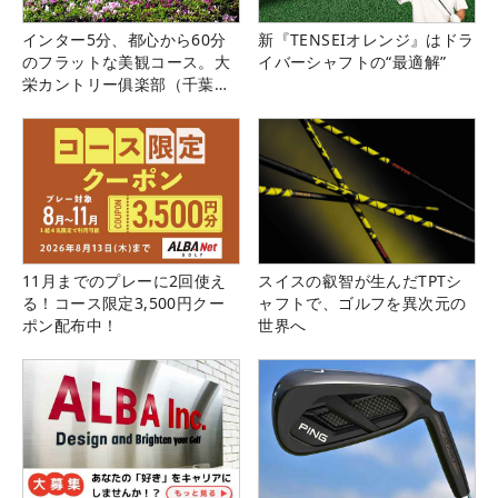
インター5分、都心から60分
新『TENSEIオレンジ』はドラ
のフラットな美観コース。大
イバーシャフトの“最適解”
栄カントリー俱楽部（千葉
県）
11月までのプレーに2回使え
スイスの叡智が生んだTPTシ
る！コース限定3,500円クー
ャフトで、ゴルフを異次元の
ポン配布中！
世界へ