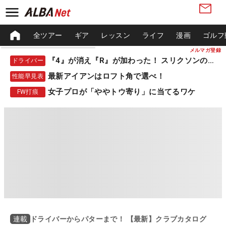
全ツアー
ギア
レッスン
ライフ
漫画
ゴルフ
メルマガ登録
『4』が消え『R』が加わった！ スリクソンの新作
ドライバー
最新アイアンはロフト角で選べ！
性能早見表
女子プロが「ややトウ寄り」に当てるワケ
FW打痕
ドライバーからパターまで！ 【最新】クラブカタログ
連載