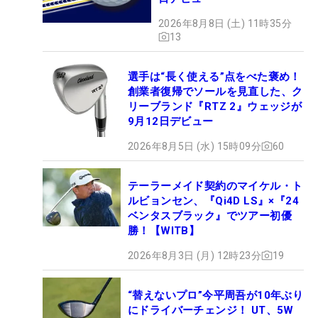
2026年8月8日 (土) 11時35分
13
選手は“長く使える”点をべた褒め！
創業者復帰でソールを見直した、ク
リーブランド『RTZ 2』ウェッジが
9月12日デビュー
2026年8月5日 (水) 15時09分
60
テーラーメイド契約のマイケル・ト
ルビョンセン、『Qi4D LS』×『24
ベンタスブラック』でツアー初優
勝！【WITB】
2026年8月3日 (月) 12時23分
19
“替えないプロ”今平周吾が10年ぶり
にドライバーチェンジ！ UT、5W