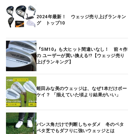
2024年最新！ ウェッジ売り上げランキン
グ トップ10
『SM10』も大ヒット間違いなし！ 前々作
の ユーザーが買い換える!?【ウェッジ売り
上げランキング】
蛭田みな美のウェッジは、なぜ1本だけボー
ケイ？ 「揃えていた頃より結果がいい」
バンス角だけで判断しちゃダメ 冬のペタ
ペタ芝でもダフりに強いウェッジとは