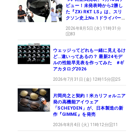
ビュー！未発表時から2勝し
た『ZXi RKT LS』は、スリ
クソン史上No.1ドライバー!?
【打ってみた】
2026年8月5日 (水) 11時31分
83
ウェッジってどれも一緒に見えるけ
ど…違いってあるの？ 最新24モデ
ルの性能早見表を作ってみた #ギ
アカタログ2026
2026年7月31日 (金) 12時15分
25
片岡尚之と契約！米カリフォルニア
発の高機能アイウェア
「SCHEYDEN」が、日本製造の新
作『GIMME』を発売
2026年8月4日 (火) 11時12分
11