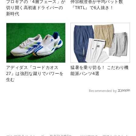
プロギアの「4層フェース」が
仲宗根澄香が平均パット数
切り開く高初速ドライバーの
『TRTL』で6人抜き！
新時代
アディダス『コードカオス
猛暑を乗り切る！ こだわり機
27』は強烈な蹴りでパワーを
能派パンツ4選
生む
Recommended by