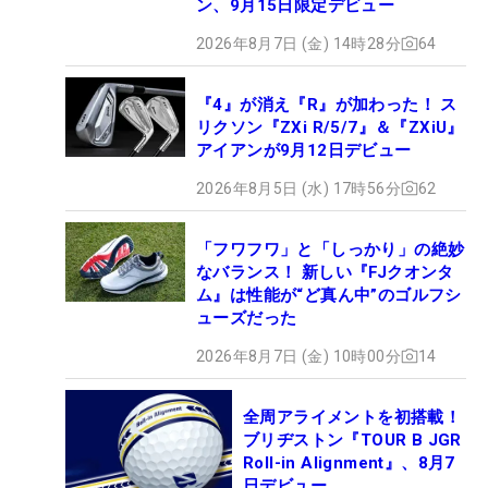
ン、9月15日限定デビュー
2026年8月7日 (金) 14時28分
64
『4』が消え『R』が加わった！ ス
リクソン『ZXi R/5/7』＆『ZXiU』
アイアンが9月12日デビュー
2026年8月5日 (水) 17時56分
62
「フワフワ」と「しっかり」の絶妙
なバランス！ 新しい『FJクオンタ
ム』は性能が“ど真ん中”のゴルフシ
ューズだった
2026年8月7日 (金) 10時00分
14
全周アライメントを初搭載！
ブリヂストン『TOUR B JGR
Roll-in Alignment』、8月7
日デビュー