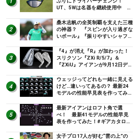
1
ぶりにドライバーチェンジ！
UT、5Wは名器を継続使用中 #
男子プロセッティング
桑木志帆の全英制覇を支えた三種
2
の神器？ 『スピンが入り過ぎな
いボール』『振りやすいシャフ
ト』『真っすぐ飛ぶドライバ
ー』 #女子プロセッティング
『4』が消え『R』が加わった！
3
スリクソン『ZXi R/5/7』＆
『ZXiU』アイアンが9月12日デ
ビュー
ウェッジってどれも一緒に見える
4
けど…違いってあるの？ 最新24
モデルの性能早見表を作ってみ
た #ギアカタログ2026
最新アイアンはロフト角で選
5
べ！ 最新41モデルの性能早見
表を作ってみた！#ギアカタログ
2026
女子プロ17人が好む“雲の上”の