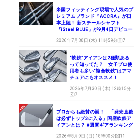
米国フィッティング現場で人気のプ
レミアムブランド『ACCRA』が日
本上陸！ 新スチールシャフト
『iSteel BLUE』が9月4日デビュー
2026年7月30日 (木) 11時59分
7
“軟鉄”アイアンは2種類ある
って知ってた？ 女子プロ使
用者も多い“複合軟鉄”はアマ
チュアにもオススメ！
2026年7月30日 (木) 12時15分
7
プロからも絶賛の嵐！ 「発売直後
は必ずトップ3に入る」国産軟鉄ア
イアンとは？ #週間ギアランキング
2026年8月9日 (日) 18時00分
11