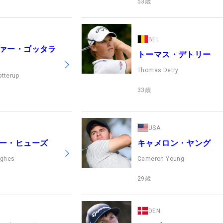
53
歳
BEL
ァー・ゴッタラ
トーマス・デトリー
Thomas Detry
otterup
33
歳
USA
ー・ヒューズ
キャメロン・ヤング
ughes
Cameron Young
29
歳
DEN