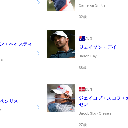
Cameron Smith
32
歳
AUS
ン・ヘイスティ
ジェイソン・デイ
Jason Day
gs
38
歳
DEN
ジェイコブ・スコフ・
ペンリス
セン
h
Jacob Skov Olesen
27
歳