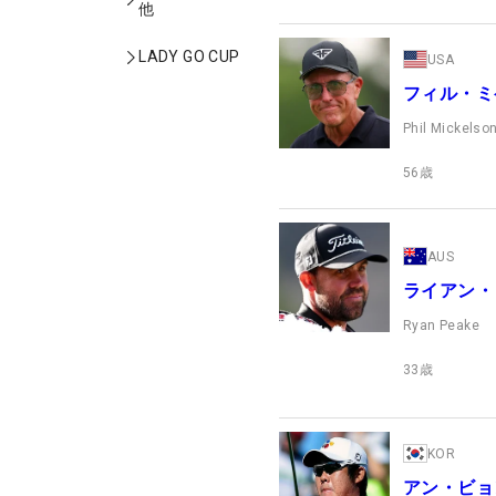
他
LADY GO CUP
USA
フィル・ミ
Phil Mickelso
56
歳
AUS
ライアン・
Ryan Peake
33
歳
KOR
アン・ビョ