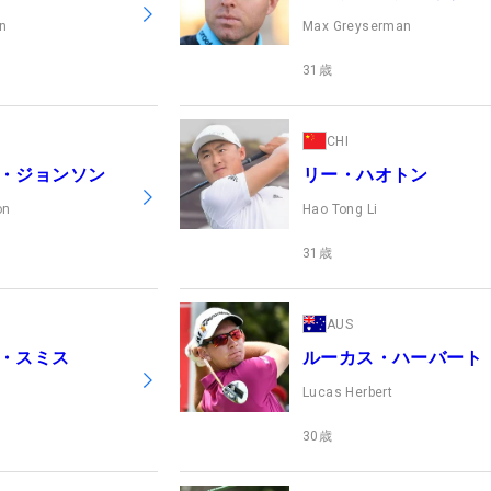
n
Max Greyserman
31
歳
CHI
・ジョンソン
リー・ハオトン
on
Hao Tong Li
31
歳
AUS
・スミス
ルーカス・ハーバート
Lucas Herbert
30
歳