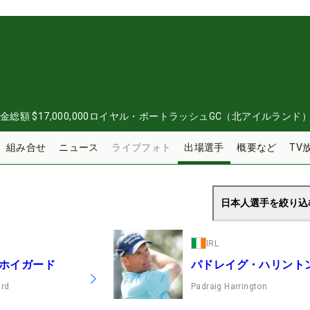
金総額
$17,000,000
ロイヤル・ポートラッシュGC（北アイルランド
組み合せ
ニュース
ライブフォト
出場選手
概要など
TV
日本人選手を絞り
IRL
ホイガード
パドレイグ・ハリント
ard
Padraig Harrington