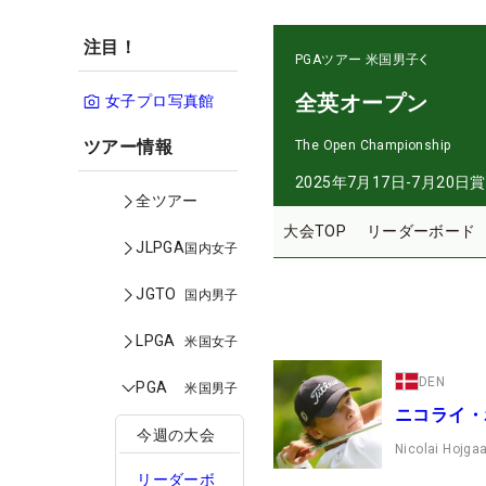
注目！
PGAツアー
米国男子
全英オープン
女子プロ写真館
ツアー情報
The Open Championship
2025年7月17日-7月20日
賞
全ツアー
大会TOP
リーダーボード
JLPGA
国内女子
JGTO
国内男子
LPGA
米国女子
DEN
PGA
米国男子
ニコライ・
今週の大会
Nicolai Hojga
リーダーボ