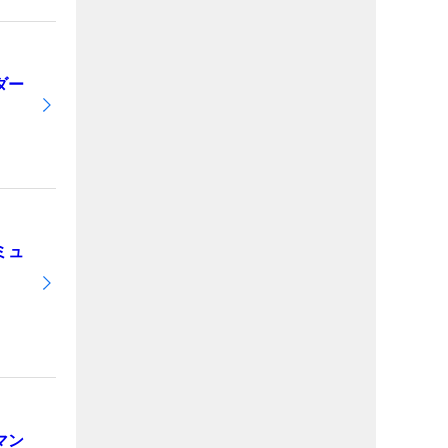
ダー
ミュ
マン