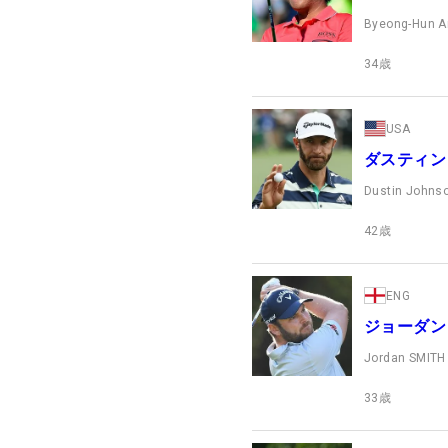
Byeong-Hun A
34
歳
USA
ダスティン
Dustin Johns
42
歳
ENG
ジョーダン
Jordan SMITH
33
歳