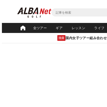
全ツアー
ギア
レッスン
ライフ
国内女子ツアー組み合わせ
注目