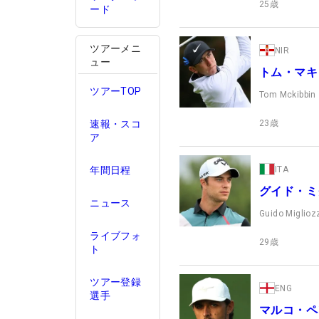
25
歳
ード
ツアーメニ
NIR
ュー
トム・マキ
ツアーTOP
Tom Mckibbin
23
歳
速報・スコ
ア
ITA
年間日程
グイド・ミ
ニュース
Guido Miglioz
ライブフォ
29
歳
ト
ツアー登録
ENG
選手
マルコ・ペ