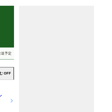
）
放送予定
込む
OFF
ン