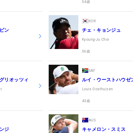
54
歳
KOR
ビン
チェ・キョンジュ
Kyoung-Ju Choi
56
歳
SAF
グリオッツィ
ルイ・ウーストハウゼ
zi
Louis Oosthuizen
43
歳
AUS
ンジ
キャメロン・スミス