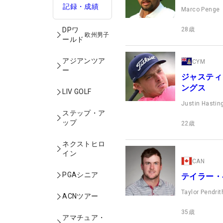
記録・成績
Marco Penge
28
歳
DPワ
欧州男子
ールド
アジアンツア
CYM
ー
ジャスティ
ングス
LIV GOLF
Justin Hastin
ステップ・ア
ップ
22
歳
ネクストヒロ
イン
CAN
PGAシニア
テイラー・
Taylor Pendrit
ACNツアー
35
歳
アマチュア・