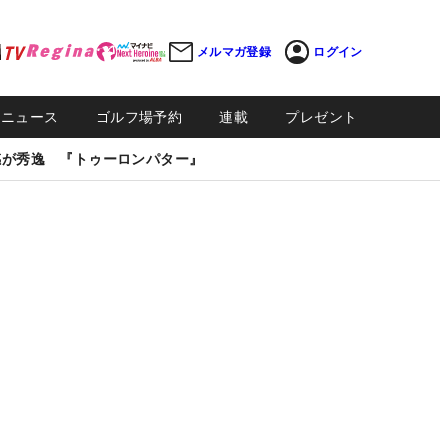
メルマガ登録
ログイン
Sニュース
ゴルフ場予約
連載
プレゼント
感が秀逸 『トゥーロンパター』