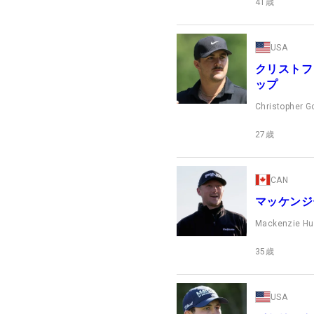
41
歳
USA
クリストフ
ップ
Christopher G
27
歳
CAN
マッケンジ
Mackenzie H
35
歳
USA