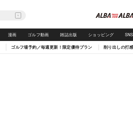
漫画
ゴルフ動画
雑誌出版
ショッピング
SN
ゴルフ場予約／毎週更新！限定優待プラン
削り出しの打