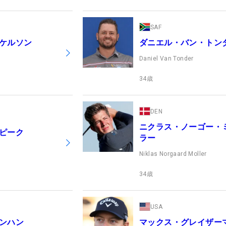
SAF
ケルソン
ダニエル・バン・トン
n
Daniel Van Tonder
34
歳
DEN
ニクラス・ノーゴー・
ピーク
ラー
Niklas Norgaard Moller
34
歳
USA
ンハン
マックス・グレイザー