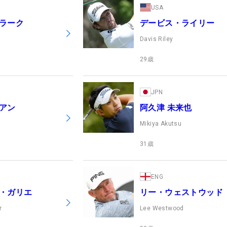
USA
ラーク
デービス・ライリー
Davis Riley
29
歳
JPN
アン
阿久津 未来也
Mikiya Akutsu
31
歳
ENG
・ガリエ
リー・ウェストウッド
r
Lee Westwood