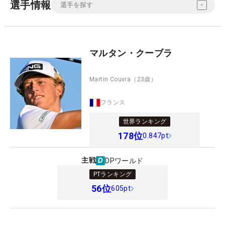
選手情報
マルタン・クーブラ
Martin Couvra
（23歳）
フランス
世界ランキング
178
位
0.847pt
主戦
DPワールド
PTランキング
56
位
605pt