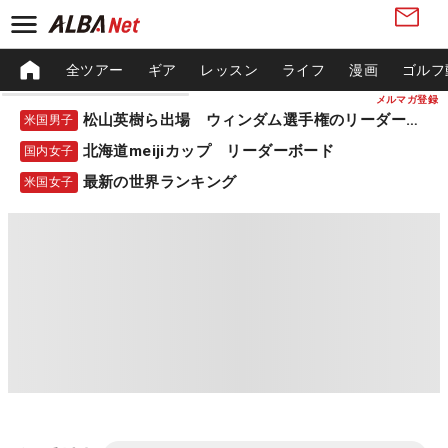
全ツアー
ギア
レッスン
ライフ
漫画
ゴルフ
メルマガ登録
松山英樹ら出場 ウィンダム選手権のリーダーボード
米国男子
北海道meijiカップ リーダーボード
国内女子
最新の世界ランキング
米国女子