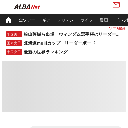
全ツアー
ギア
レッスン
ライフ
漫画
ゴルフ
メルマガ登録
松山英樹ら出場 ウィンダム選手権のリーダーボード
米国男子
北海道meijiカップ リーダーボード
国内女子
最新の世界ランキング
米国女子