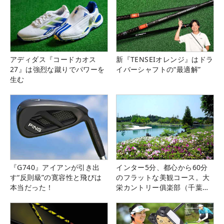
アディダス『コードカオス
新『TENSEIオレンジ』はドラ
27』は強烈な蹴りでパワーを
イバーシャフトの“最適解”
生む
『G740』アイアンが引き出
インター5分、都心から60分
す“反則級”の寛容性と飛びは
のフラットな美観コース。大
本当だった！
栄カントリー俱楽部（千葉
県）