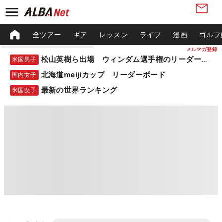
全ツアー
ギア
レッスン
ライフ
漫画
ゴルフ
メルマガ登録
松山英樹ら出場 ウィンダム選手権のリーダーボード
米国男子
北海道meijiカップ リーダーボード
国内女子
最新の世界ランキング
米国女子