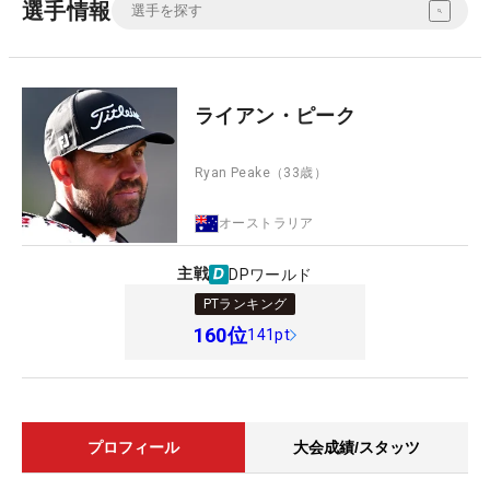
選手情報
ライアン・ピーク
Ryan Peake
（33歳）
オーストラリア
主戦
DPワールド
PTランキング
160
位
141pt
プロフィール
大会成績/スタッツ