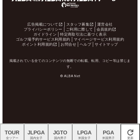
広告掲載について
スタッフ募集
運営会社
プライバシーポリシー
ご利用に際して
会員規約
ガイドライン
特定商取引法に基づく表示
ゴルフ場予約サービス利用規約
マイページサービス利用規約
ポイント利用規約
お問合せ
ヘルプ
サイトマップ
掲載されている全てのコンテンツの無断での転載、転用、コピー等は禁じま
す。
© ALBA Net
TOUR
JLPGA
JGTO
LPGA
PGA
閉じる
全ツアー
国内女子
国内男子
米国女子
米国男子
更新