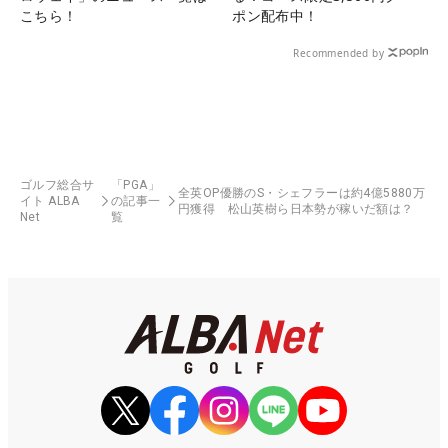
こちら！
ポン配布中！
Recommended by
ゴルフ総合サ
「PGA」
全英OP優勝のS・シェフラーは約4億5880万
イト ALBA
の記事一
円獲得 松山英樹ら日本勢が稼いだ額は？
Net
覧