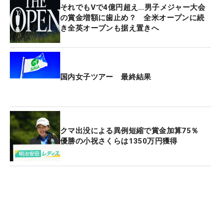
ー・マキロイは7位タイで終え、
45万1833ドル（約
それでもVで4億円超え…男子メジャー大会
6687万円
）を得ることになった。
の賞金増額に歯止め？ 全米オープンに続
き全英オープンも据え置きへ
国内女子ツアー 最終結果
クマ出没による異例短縮で賞金加算75％
優勝の小祝さくらは1350万円獲得