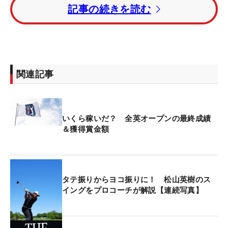
記事の続きを読む
2位のハリス・イングリッシュ（米国）は175万
9000ドル（約2億6033万円）、3位のクリストファ
ー・ゴッタラップ（米国）も112万8000ドル（約1
億6694万円）と、日本円にして億超えの報酬を得
関連記事
た。
では3人の日本勢はいくら稼いだのだろうか。松山
いくら稼いだ？ 全英オープンの最終成績
英樹は自身の今季メジャー最上位16位タイになり、
＆獲得賞金額
18万5257ドル（約2741万8036円）を獲得。金谷拓
実は40位タイで6万8340ドル（約1011万4320円）
を手にした。初出場の河本力は63位タイで4日間を
終え、4万280ドル（約596万1440円）を獲得して
タテ振りからヨコ振りに！ 松山英樹のス
いる。
イングをプロコーチが解説【連続写真】
ちなみに地元・北アイルランドでプレーしたローリ