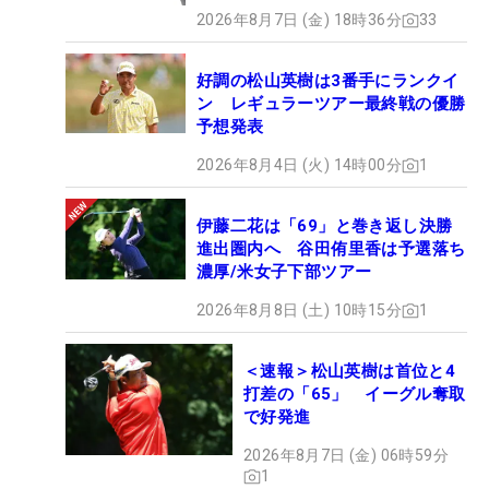
2026年8月7日 (金) 18時36分
33
好調の松山英樹は3番手にランクイ
ン レギュラーツアー最終戦の優勝
予想発表
2026年8月4日 (火) 14時00分
1
伊藤二花は「69」と巻き返し決勝
進出圏内へ 谷田侑里香は予選落ち
濃厚/米女子下部ツアー
2026年8月8日 (土) 10時15分
1
＜速報＞松山英樹は首位と4
打差の「65」 イーグル奪取
で好発進
2026年8月7日 (金) 06時59分
1