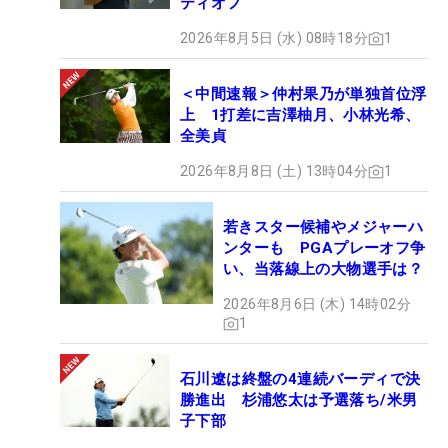
ティオフ
2026年8月5日 (水) 08時18分
1
＜中間速報＞仲村果乃が単独首位浮
上 1打差に吉澤柚月、小林光希、
全美貞
2026年8月8日 (土) 13時04分
1
若きスター候補やメジャーハ
ンターも PGAプレーオフ争
い、当落線上の大物選手は？
2026年8月6日 (木) 14時02分
1
石川遼は終盤の4連続バーディで決
勝進出 杉浦悠太は予選落ち/米男
子下部