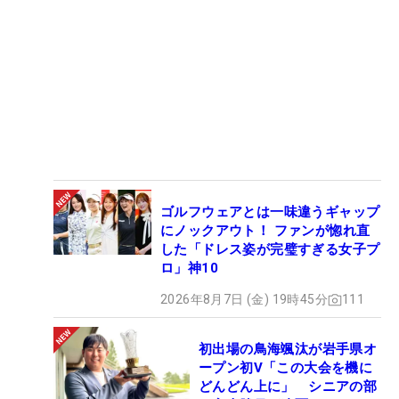
ゴルフウェアとは一味違うギャップ
にノックアウト！ ファンが惚れ直
した「ドレス姿が完璧すぎる女子プ
ロ」神10
2026年8月7日 (金) 19時45分
111
初出場の鳥海颯汰が岩手県オ
ープン初V「この大会を機に
どんどん上に」 シニアの部