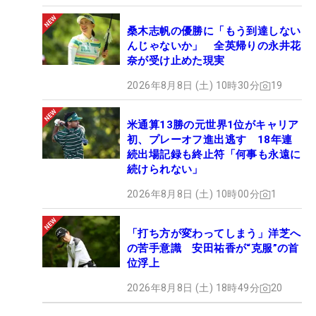
桑木志帆の優勝に「もう到達しない
んじゃないか」 全英帰りの永井花
奈が受け止めた現実
2026年8月8日 (土) 10時30分
19
米通算13勝の元世界1位がキャリア
初、プレーオフ進出逃す 18年連
続出場記録も終止符「何事も永遠に
続けられない」
2026年8月8日 (土) 10時00分
1
「打ち方が変わってしまう」洋芝へ
の苦手意識 安田祐香が“克服”の首
位浮上
2026年8月8日 (土) 18時49分
20