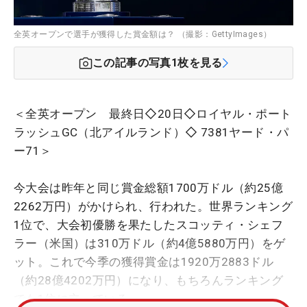
全英オープンで選手が獲得した賞金額は？ （撮影：GettyImages）
この記事の写真
1
枚を見る
＜全英オープン 最終日◇20日◇ロイヤル・ポート
ラッシュGC（北アイルランド）◇ 7381ヤード・パ
ー71＞
今大会は昨年と同じ賞金総額1700万ドル（約25億
2262万円）がかけられ、行われた。世界ランキング
1位で、大会初優勝を果たしたスコッティ・シェフ
ラー（米国）は310万ドル（約4億5880万円）をゲ
ット。これで今季の獲得賞金は1920万2883ドル
（約28億4202万円）になり、もちろんランキング
でも1位に立っている。