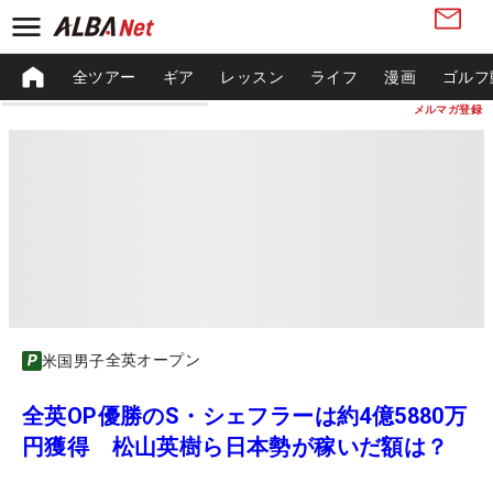
全ツアー
ギア
レッスン
ライフ
漫画
ゴルフ
メルマガ登録
全英オープン
米国男子
全英OP優勝のS・シェフラーは約4億5880万
円獲得 松山英樹ら日本勢が稼いだ額は？