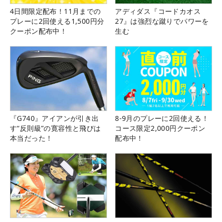
4日間限定配布！11月までの
アディダス『コードカオス
プレーに2回使える1,500円分
27』は強烈な蹴りでパワーを
クーポン配布中！
生む
『G740』アイアンが引き出
8-9月のプレーに2回使える！
す“反則級”の寛容性と飛びは
コース限定2,000円クーポン
本当だった！
配布中！