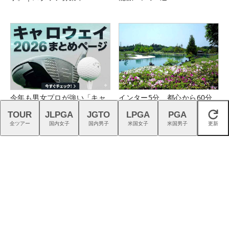
今年も男女プロが強い「キャ
インター5分、都心から60分
ロウェイ」のニュース一覧は
のフラットな美観コース。大
TOUR
JLPGA
JGTO
LPGA
PGA
閉じる
こちら！
栄カントリー俱楽部（千葉
全ツアー
国内女子
国内男子
米国女子
米国男子
更新
県）
プロギアのRS DUOはFW・UT
最新モデル『FJクオンタム』
も完成度が高く購入者続出！
を石井良介プロがチェック