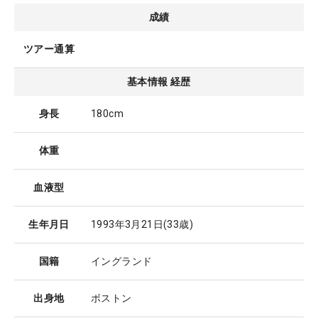
成績
ツアー通算
基本情報 経歴
身長
180cm
体重
血液型
生年月日
1993年3月21日
(33歳)
国籍
イングランド
出身地
ボストン