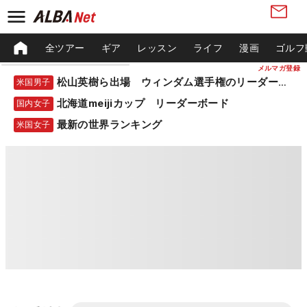
全ツアー
ギア
レッスン
ライフ
漫画
ゴルフ
メルマガ登録
松山英樹ら出場 ウィンダム選手権のリーダーボード
米国男子
北海道meijiカップ リーダーボード
国内女子
最新の世界ランキング
米国女子