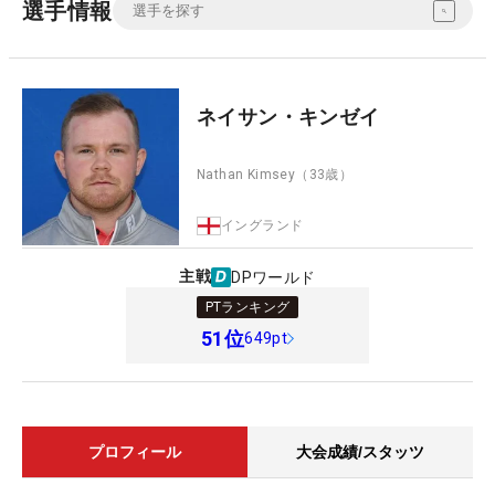
選手情報
ネイサン・キンゼイ
Nathan Kimsey
（33歳）
イングランド
主戦
DPワールド
PTランキング
51
位
649pt
プロフィール
大会成績/スタッツ