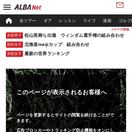
全ツアー
ギア
レッスン
ライフ
漫画
ゴルフ
メルマガ登録
松山英樹ら出場 ウィンダム選手権の組み合わせ
米国男子
北海道meijiカップ 組み合わせ
国内女子
最新の世界ランキング
米国女子
このページが表示されるお客様へ
ページを更新するとサイトの閲覧を続けることがで
きます。
広告ブロッカーやトラッキング防止機能をオンにし