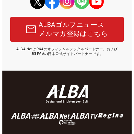
ALBAゴルフニュース
メルマガ登録はこちら
ALBA NetはR&Aのオフィシャルデジタルパートナー、および
USLPGAの日本公式サイトパートナーです。