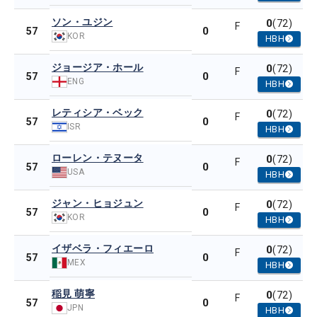
ソン・ユジン
0
(72)
F
0
57
KOR
HBH
ジョージア・ホール
0
(72)
F
0
57
ENG
HBH
レティシア・ベック
0
(72)
F
0
57
ISR
HBH
ローレン・テヌータ
0
(72)
F
0
57
USA
HBH
ジャン・ヒョジュン
0
(72)
F
0
57
KOR
HBH
イザベラ・フィエーロ
0
(72)
F
0
57
MEX
HBH
稲見 萌寧
0
(72)
F
0
57
JPN
HBH