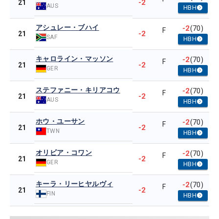
-2
21
AUS
HBH
アシュレー・ブハイ
-2
(70)
F
-2
21
SAF
HBH
キャロライン・マッソン
-2
(70)
F
-2
21
GER
HBH
ステファニー・キリアコウ
-2
(70)
F
-2
21
AUS
HBH
ホウ・ユーサン
-2
(70)
F
-2
21
TWN
HBH
オリビア・コワン
-2
(70)
F
-2
21
GER
HBH
キーラ・リーヒヤルヴィ
-2
(70)
F
-2
21
FIN
HBH