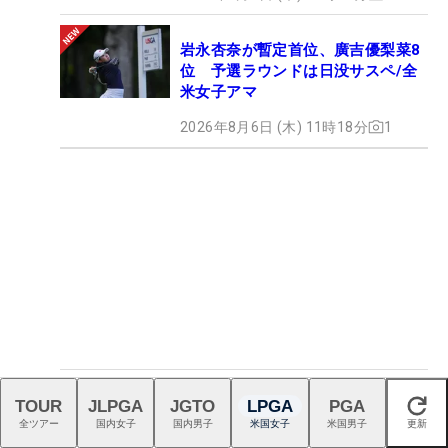
岩永杏奈が暫定首位、廣吉優梨菜8
位 予選ラウンドは日没サスペ/全
米女子アマ
2026年8月6日 (木) 11時18分
1
竹田麗央が14ランクアップ 予選
TOUR
JLPGA
JGTO
LPGA
PGA
閉じる
落ちの山下美夢有は4位で変わらず
全ツアー
国内女子
国内男子
米国女子
米国男子
更新
【CMEグローブポイントランキン