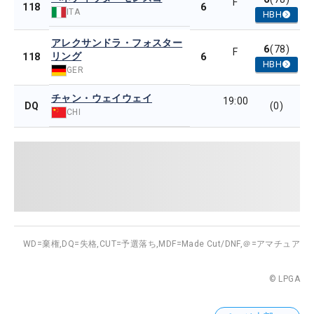
F
6
118
ITA
HBH
アレクサンドラ・フォスター
6
(78)
F
リング
6
118
HBH
GER
チャン・ウェイウェイ
19:00
DQ
(0)
CHI
WD=棄権,
DQ=失格,
CUT=予選落ち,
MDF=Made Cut/DNF,
＠=アマチュア
© LPGA