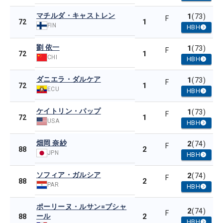
マチルダ・キャストレン
1
(73)
F
1
72
FIN
HBH
劉 依一
1
(73)
F
1
72
CHI
HBH
ダニエラ・ダルケア
1
(73)
F
1
72
ECU
HBH
ケイトリン・パップ
1
(73)
F
1
72
USA
HBH
畑岡 奈紗
2
(74)
F
2
88
JPN
HBH
ソフィア・ガルシア
2
(74)
F
2
88
PAR
HBH
ポーリーヌ・ルサン=ブシャ
2
(74)
F
ール
2
88
HBH