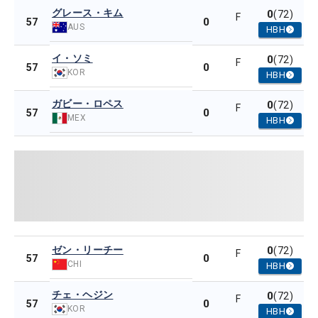
グレース・キム
0
(72)
F
0
57
AUS
HBH
イ・ソミ
0
(72)
F
0
57
KOR
HBH
ガビー・ロペス
0
(72)
F
0
57
MEX
HBH
ゼン・リーチー
0
(72)
F
0
57
CHI
HBH
チェ・ヘジン
0
(72)
F
0
57
KOR
HBH