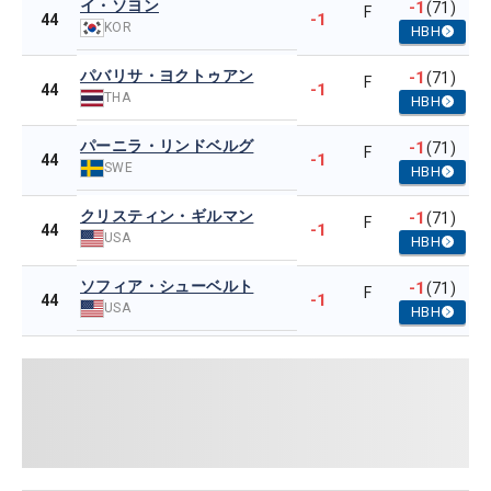
イ・ソヨン
-1
(71)
F
-1
44
KOR
HBH
パバリサ・ヨクトゥアン
-1
(71)
F
-1
44
THA
HBH
パーニラ・リンドベルグ
-1
(71)
F
-1
44
SWE
HBH
クリスティン・ギルマン
-1
(71)
F
-1
44
USA
HBH
ソフィア・シューベルト
-1
(71)
F
-1
44
USA
HBH