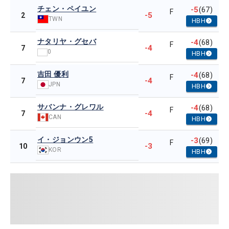
チェン・ペイユン
-5
(67)
F
-5
2
TWN
HBH
ナタリヤ・グセバ
-4
(68)
F
-4
7
0
HBH
吉田 優利
-4
(68)
F
-4
7
JPN
HBH
サバンナ・グレワル
-4
(68)
F
-4
7
CAN
HBH
イ・ジョンウン5
-3
(69)
F
-3
10
KOR
HBH