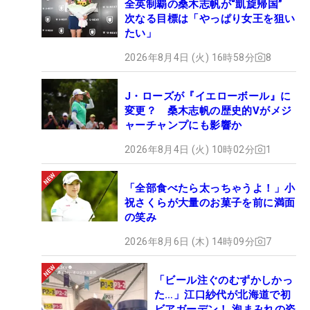
全英制覇の桑木志帆が“凱旋帰国”
次なる目標は「やっぱり女王を狙い
たい」
2026年8月4日 (火) 16時58分
8
J・ローズが『イエローボール』に
変更？ 桑木志帆の歴史的Vがメジ
ャーチャンプにも影響か
2026年8月4日 (火) 10時02分
1
「全部食べたら太っちゃうよ！」小
祝さくらが大量のお菓子を前に満面
の笑み
2026年8月6日 (木) 14時09分
7
「ビール注ぐのむずかしかっ
た…」江口紗代が北海道で初
ビアガーデン！ 泡まみれの姿