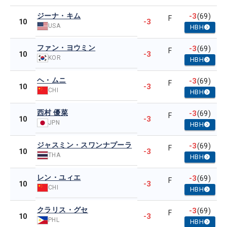
ジーナ・キム
-3
(69)
F
-3
10
USA
HBH
ファン・ヨウミン
-3
(69)
F
-3
10
KOR
HBH
ヘ・ムニ
-3
(69)
F
-3
10
CHI
HBH
西村 優菜
-3
(69)
F
-3
10
JPN
HBH
ジャスミン・スワンナプーラ
-3
(69)
F
-3
10
THA
HBH
レン・ユィエ
-3
(69)
F
-3
10
CHI
HBH
クラリス・グセ
-3
(69)
F
-3
10
PHL
HBH