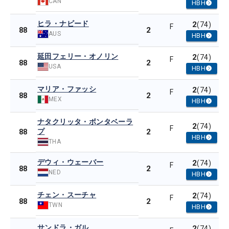
CAN
HBH
ヒラ・ナビード
2
(74)
F
2
88
AUS
HBH
延田フェリー・オノリン
2
(74)
F
2
88
USA
HBH
マリア・ファッシ
2
(74)
F
2
88
MEX
HBH
ナタクリッタ・ボンタベーラ
2
(74)
F
プ
2
88
HBH
THA
デウィ・ウェーバー
2
(74)
F
2
88
NED
HBH
チェン・スーチャ
2
(74)
F
2
88
TWN
HBH
サンドラ・ガル
2
(74)