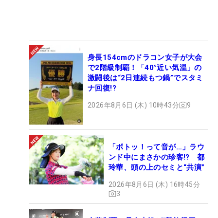
身長154cmのドラコン女子が大会
で2階級制覇！「40°近い気温」の
激闘後は“2日連続もつ鍋”でスタミ
ナ回復!?
2026年8月6日 (木) 10時43分
9
「ボトッ！って音が…」ラウ
ンド中にまさかの珍客!? 都
玲華、頭の上のセミと“共演”
2026年8月6日 (木) 16時45分
3