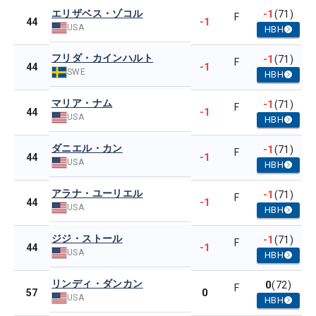
エリザベス・ゾコル
-1
(71)
F
-1
44
USA
HBH
フリダ・カインハルト
-1
(71)
F
-1
44
SWE
HBH
マリア・ナム
-1
(71)
F
-1
44
USA
HBH
ダニエル・カン
-1
(71)
F
-1
44
USA
HBH
アラナ・ユーリエル
-1
(71)
F
-1
44
USA
HBH
ジジ・ストール
-1
(71)
F
-1
44
USA
HBH
リンディ・ダンカン
0
(72)
F
0
57
USA
HBH