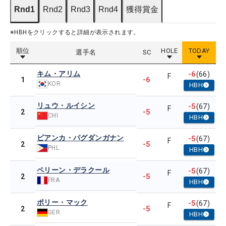
Rnd1
Rnd2
Rnd3
Rnd4
獲得賞金
※HBHをクリックすると詳細が表示されます。
順位
HOLE
TODAY
選手名
SC
キム・アリム
-6
(66)
F
-6
1
KOR
HBH
リュウ・ルイシン
-5
(67)
F
-5
2
CHI
HBH
ビアンカ・パグダンガナン
-5
(67)
F
-5
2
PHL
HBH
ペリーン・デラクール
-5
(67)
F
-5
2
FRA
HBH
ポリー・マック
-5
(67)
F
-5
2
GER
HBH