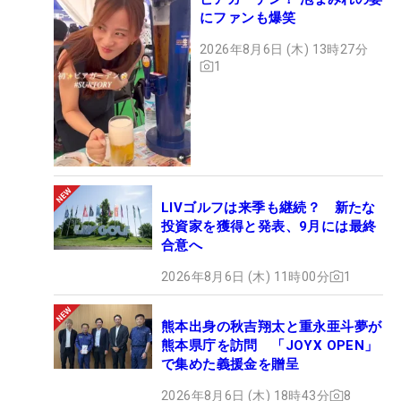
にファンも爆笑
2026年8月6日 (木) 13時27分
1
LIVゴルフは来季も継続？ 新たな
投資家を獲得と発表、9月には最終
合意へ
2026年8月6日 (木) 11時00分
1
熊本出身の秋吉翔太と重永亜斗夢が
熊本県庁を訪問 「JOYX OPEN」
で集めた義援金を贈呈
2026年8月6日 (木) 18時43分
8