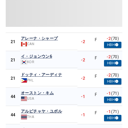
アレーナ・シャープ
-2
(70)
F
-2
21
CAN
HBH
イ・ジョンウン6
-2
(70)
F
-2
21
KOR
HBH
ドッティ・アーディナ
-2
(70)
F
-2
21
PHL
HBH
オーストン・キム
-1
(71)
F
-1
44
USA
HBH
アルピチャヤ・ユボル
-1
(71)
F
-1
44
THA
HBH