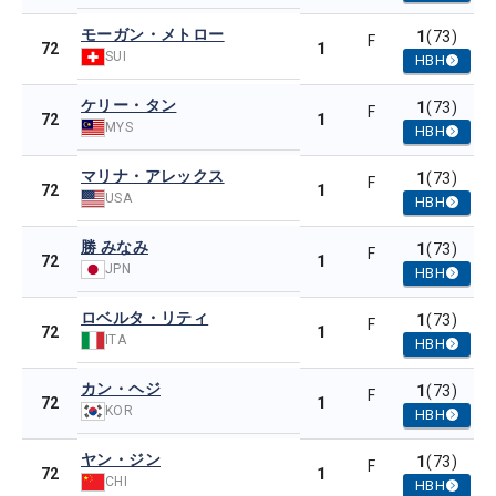
モーガン・メトロー
1
(73)
F
1
72
SUI
HBH
ケリー・タン
1
(73)
F
1
72
MYS
HBH
マリナ・アレックス
1
(73)
F
1
72
USA
HBH
勝 みなみ
1
(73)
F
1
72
JPN
HBH
ロベルタ・リティ
1
(73)
F
1
72
ITA
HBH
カン・ヘジ
1
(73)
F
1
72
KOR
HBH
ヤン・ジン
1
(73)
F
1
72
CHI
HBH