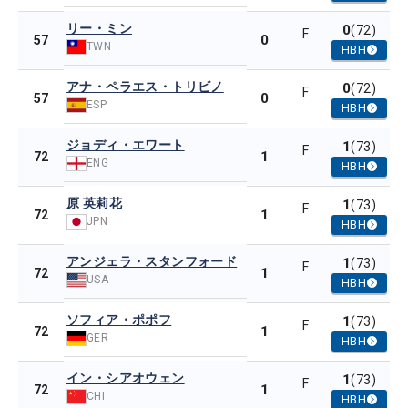
リー・ミン
0
(72)
F
0
57
TWN
HBH
アナ・ペラエス・トリビノ
0
(72)
F
0
57
ESP
HBH
ジョディ・エワート
1
(73)
F
1
72
ENG
HBH
原 英莉花
1
(73)
F
1
72
JPN
HBH
アンジェラ・スタンフォード
1
(73)
F
1
72
USA
HBH
ソフィア・ポポフ
1
(73)
F
1
72
GER
HBH
イン・シアオウェン
1
(73)
F
1
72
CHI
HBH