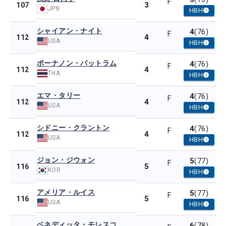
F
3
107
JPN
HBH
シャイアン・ナイト
4
(76)
F
4
112
USA
HBH
ポーナノン・パットラム
4
(76)
F
4
112
THA
HBH
エマ・タリー
4
(76)
F
4
112
USA
HBH
シドニー・クラントン
4
(76)
F
4
112
USA
HBH
ジョン・ジウォン
5
(77)
F
5
116
KOR
HBH
アメリア・ルイス
5
(77)
F
5
116
USA
HBH
ベネディッタ・モレスコ
6
(78)