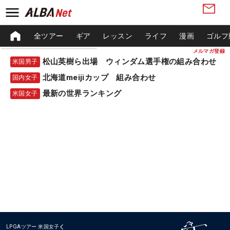
全ツアー
ギア
レッスン
ライフ
漫画
ゴルフ
メルマガ登録
松山英樹ら出場 ウィンダム選手権の組み合わせ
米国男子
北海道meijiカップ 組み合わせ
国内女子
最新の世界ランキング
米国女子
LPGAツアー
米国女子