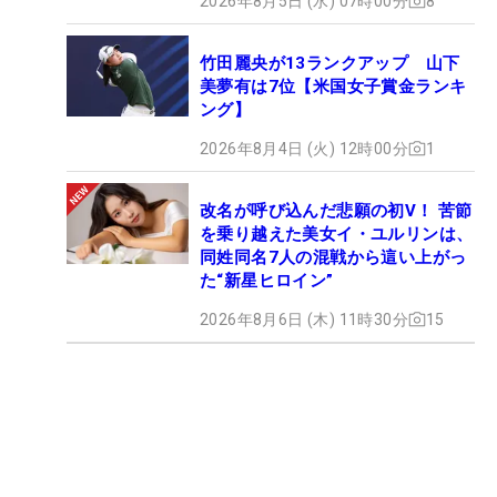
2026年8月5日 (水) 07時00分
8
竹田麗央が13ランクアップ 山下
美夢有は7位【米国女子賞金ランキ
ング】
2026年8月4日 (火) 12時00分
1
改名が呼び込んだ悲願の初V！ 苦節
を乗り越えた美女イ・ユルリンは、
同姓同名7人の混戦から這い上がっ
た“新星ヒロイン”
2026年8月6日 (木) 11時30分
15