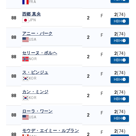
FRA
西郷 真央
2
(74)
F
2
88
JPN
HBH
アニー・パーク
2
(74)
F
2
88
USA
HBH
セリーヌ・ボルヘ
2
(74)
F
2
88
NOR
HBH
ス・ビンジュ
2
(74)
F
2
88
KOR
HBH
カン・ミンジ
2
(74)
F
2
88
KOR
HBH
ローラ・ワーン
2
(74)
F
2
88
USA
HBH
モウデ・エイミー・ルブラン
2
(74)
F
2
88