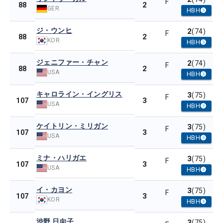
F
2
88
GER
HBH
ジ・ウンヒ
2
(74)
F
2
88
KOR
HBH
ジェニファー・チャン
2
(74)
F
2
88
USA
HBH
キャロライン・イングリス
3
(75)
F
3
107
USA
HBH
ケイトリン・ミリガン
3
(75)
F
3
107
USA
HBH
ミナ・ハリガエ
3
(75)
F
3
107
USA
HBH
イ・カヨン
3
(75)
F
3
107
KOR
HBH
渋野 日向子
3
(75)