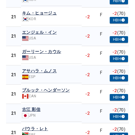
HBH
キム・ヒョージュ
-2
(70)
F
-2
21
KOR
HBH
エンジェル・イン
-2
(70)
F
-2
21
USA
HBH
ガーリーン・カウル
-2
(70)
F
-2
21
USA
HBH
アサハラ・ムノス
-2
(70)
F
-2
21
ESP
HBH
ブルック・ヘンダーソン
-2
(70)
F
-2
21
CAN
HBH
古江 彩佳
-2
(70)
F
-2
21
JPN
HBH
パウラ・レト
-2
(70)
F
-2
21
SAF