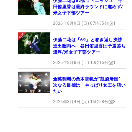
伊藤二花は52位フィニッシュ 谷
田侑里香は最終ラウンドに進めず/
米女子下部ツアー
2026年8月9日 (日) 07時35分
1
伊藤二花は「69」と巻き返し決勝
進出圏内へ 谷田侑里香は予選落ち
濃厚/米女子下部ツアー
2026年8月8日 (土) 10時15分
1
全英制覇の桑木志帆が“凱旋帰国”
次なる目標は「やっぱり女王を狙い
たい」
2026年8月4日 (火) 16時58分
8