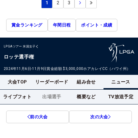
1
2
3
賞金ランキング
年間日程
ポイント・成績
LPGAツアー
米国女子
ロッテ選手権
2024年11月6日-11月9日
賞金総額
$3,000,000
ホアカレイCC（ハワイ州）
大会TOP
リーダーボード
組み合せ
ニュース
ライブフォト
出場選手
概要など
TV放送予定
前の大会
次の大会