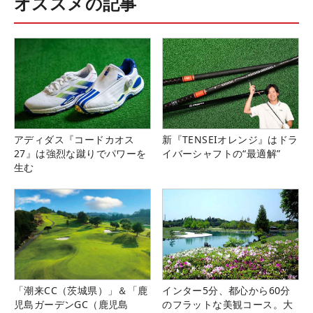
オススメの記事
アディダス『コードカオス
新『TENSEIオレンジ』はドラ
27』は強烈な蹴りでパワーを
イバーシャフトの“最適解”
生む
「潮来CC（茨城県）」＆「鹿
インター5分、都心から60分
児島ガーデンGC（鹿児島
のフラットな美観コース。大