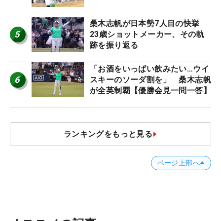
桑木志帆が日本勢7人目の快挙
5
23歳ショットメーカー、その軌
跡を振り返る
「お酒をいっぱい飲みたい…ウイ
6
スキーのソーダ割を」 桑木志帆
が全英制覇【優勝会見一問一答】
ランキングをもっと見る
ページ上部へ