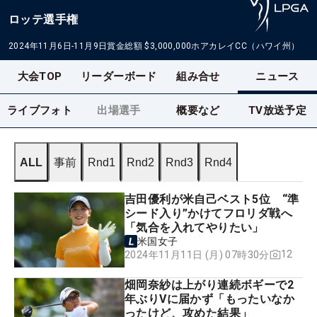
ロッテ選手権
2024年11月6日-11月9日
賞金総額
$3,000,000
ホアカレイCC（ハワイ州）
大会TOP
リーダーボード
組み合せ
ニュース
ライブフォト
出場選手
概要など
TV放送予定
ALL
事前
Rnd1
Rnd2
Rnd3
Rnd4
吉田優利が米自己ベスト5位 “準
シード入り”かけてフロリダ戦へ
「気合を入れてやりたい」
米国女子
12
2024年11月11日 (月) 07時30分
畑岡奈紗は上がり連続ボギーで2
年ぶりVに届かず「もったいなか
ったけど、攻めた結果」