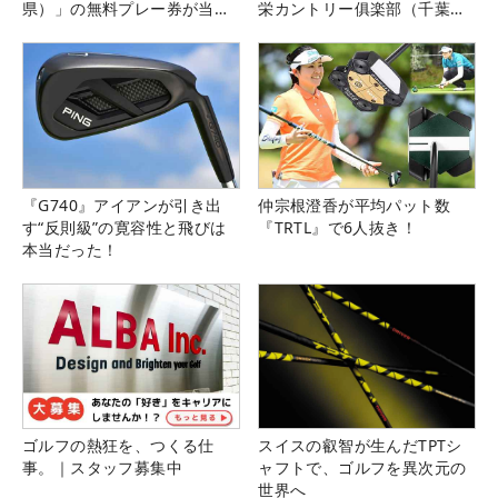
県）」の無料プレー券が当た
栄カントリー俱楽部（千葉
る！！
県）
『G740』アイアンが引き出
仲宗根澄香が平均パット数
す“反則級”の寛容性と飛びは
『TRTL』で6人抜き！
本当だった！
ゴルフの熱狂を、つくる仕
スイスの叡智が生んだTPTシ
事。｜スタッフ募集中
ャフトで、ゴルフを異次元の
世界へ