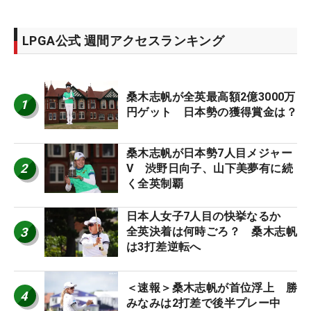
LPGA公式 週間アクセスランキング
桑木志帆が全英最高額2億3000万
1
円ゲット 日本勢の獲得賞金は？
桑木志帆が日本勢7人目メジャー
2
V 渋野日向子、山下美夢有に続
く全英制覇
日本人女子7人目の快挙なるか
3
全英決着は何時ごろ？ 桑木志帆
は3打差逆転へ
＜速報＞桑木志帆が首位浮上 勝
4
みなみは2打差で後半プレー中