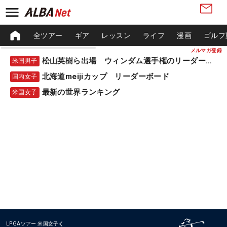
全ツアー
ギア
レッスン
ライフ
漫画
ゴルフ
メルマガ登録
松山英樹ら出場 ウィンダム選手権のリーダーボード
米国男子
北海道meijiカップ リーダーボード
国内女子
最新の世界ランキング
米国女子
LPGAツアー
米国女子