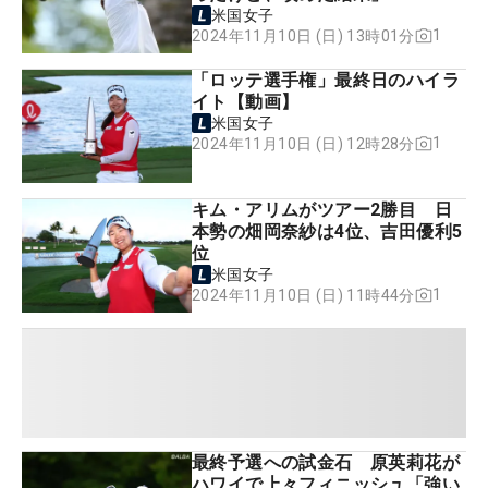
米国女子
1
2024年11月10日 (日) 13時01分
「ロッテ選手権」最終日のハイラ
イト【動画】
米国女子
1
2024年11月10日 (日) 12時28分
キム・アリムがツアー2勝目 日
本勢の畑岡奈紗は4位、吉田優利5
位
米国女子
1
2024年11月10日 (日) 11時44分
最終予選への試金石 原英莉花が
ハワイで上々フィニッシュ「強い