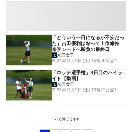
「どういう一日になるか不安だっ
た」吉田優利は粘って上位維持
来季シードへ勝負の最終日
米国女子
4
2024年11月9日 (土) 15時00分
「ロッテ選手権」3日目のハイラ
イト【動画】
米国女子
1
2024年11月9日 (土) 13時22分
1
-
10
件
/
34
件