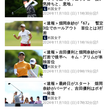
気持ちと、意地」
米国女子
1
2024年11月10日 (日) 11時30分
＜速報＞畑岡奈紗が『67』 暫定
3位でホールアウト 首位とは3打
差
米国女子
1
2024年11月10日 (日) 11時16分
＜速報＞吉田優利と畑岡奈紗が4
打差で後半へ キム・アリムが単
独首位
米国女子
1
2024年11月10日 (日) 09時19分
＜速報＞最終日がスタート 畑岡
奈紗がバーディ、吉田優利はボギ
ー発進
米国女子
1
2024年11月10日 (日) 07時32分