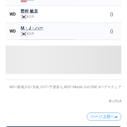
野村 敏京
WD
()
KOR
M・J・ハー
WD
()
KOR
WD=棄権,
DQ=失格,
CUT=予選落ち,
MDF=Made Cut/DNF,
＠=アマチュア
© LPGA
ページ上部へ