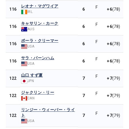
レオナ・マグワイア
F
6
+6
116
(78)
IRL
キャサリン・カーク
F
6
+6
116
(78)
AUS
ポーラ・クリーマー
F
6
+6
116
(78)
USA
サラ・バーンハム
F
6
+6
116
(78)
USA
山口 すず夏
F
7
+7
122
(79)
JPN
ジャクリン・リー
F
7
+7
122
(79)
CAN
リンジー・ウィーバー・ライ
F
ト
7
+7
122
(79)
USA