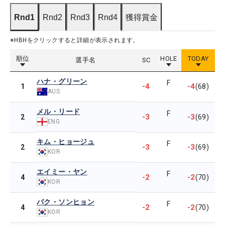
Rnd1
Rnd2
Rnd3
Rnd4
獲得賞金
※HBHをクリックすると詳細が表示されます。
順位
HOLE
TODAY
選手名
SC
ハナ・グリーン
F
-4
-4
1
(68)
AUS
メル・リード
F
-3
-3
2
(69)
ENG
キム・ヒョージュ
F
-3
-3
2
(69)
KOR
エイミー・ヤン
F
-2
-2
4
(70)
KOR
パク・ソンヒョン
F
-2
-2
4
(70)
KOR