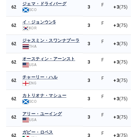
ジェマ・ドライバーグ
F
3
+3
62
(75)
SCO
イ・ジョンウン5
F
3
+3
62
(75)
KOR
ジャスミン・スワンナプーラ
F
3
+3
62
(75)
THA
オースティン・アーンスト
F
3
+3
62
(75)
USA
チャーリー・ハル
F
3
+3
62
(75)
ENG
カトリオナ・マシュー
F
3
+3
62
(75)
SCO
アリー・ユーイング
F
3
+3
62
(75)
USA
ガビー・ロペス
F
3
+3
62
(75)