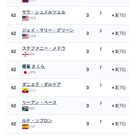
サラ・シュメルツェル
F
3
+3
62
(75)
USA
ジェイ・マリー・グリーン
F
3
+3
62
(75)
USA
ステファニー・メドウ
F
3
+3
62
(75)
NIR
横峯 さくら
F
3
+3
62
(75)
JPN
ダニエラ・ダルケア
F
3
+3
62
(75)
ECU
リーアン・ペース
F
3
+3
62
(75)
SAF
ルナ・ソブロン
F
3
+3
62
(75)
ESP