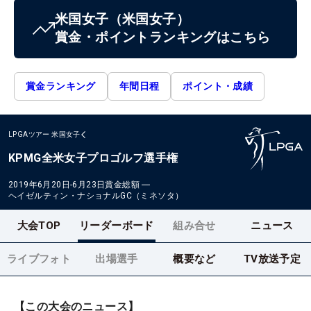
米国女子
（米国女子）
賞金・ポイントランキングはこちら
賞金ランキング
年間日程
ポイント・成績
LPGAツアー
米国女子
KPMG全米女子プロゴルフ選手権
2019年6月20日-6月23日
賞金総額
―
ヘイゼルティン・ナショナルGC（ミネソタ）
大会TOP
リーダーボード
組み合せ
ニュース
ライブフォト
出場選手
概要など
TV放送予定
【この大会のニュース】