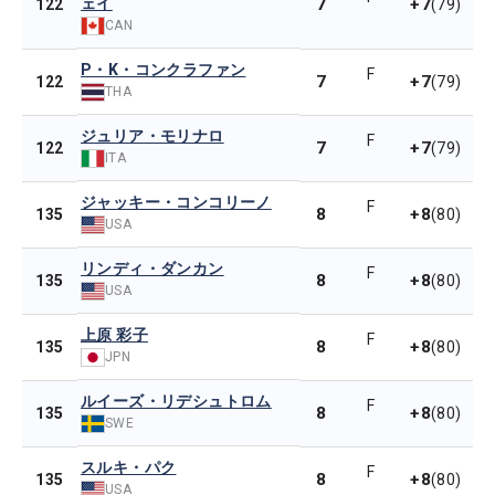
ェイ
7
+7
122
(79)
CAN
P・K・コンクラファン
F
7
+7
122
(79)
THA
ジュリア・モリナロ
F
7
+7
122
(79)
ITA
ジャッキー・コンコリーノ
F
8
+8
135
(80)
USA
リンディ・ダンカン
F
8
+8
135
(80)
USA
上原 彩子
F
8
+8
135
(80)
JPN
ルイーズ・リデシュトロム
F
8
+8
135
(80)
SWE
スルキ・パク
F
8
+8
135
(80)
USA