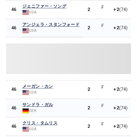
ジェニファー・ソング
F
2
+2
46
(74)
USA
アンジェラ・スタンフォード
F
2
+2
46
(74)
USA
メーガン・カン
F
2
+2
46
(74)
USA
サンドラ・ガル
F
2
+2
46
(74)
GER
クリス・タムリス
F
2
+2
46
(74)
USA