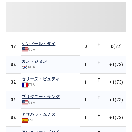
ケンドール・ダイ
F
0
0
17
(72)
USA
カン・ジミン
F
1
+1
32
(73)
KOR
セリーヌ・ビュティエ
F
1
+1
32
(73)
FRA
ブリタニー・ラング
F
1
+1
32
(73)
USA
アサハラ・ムノス
F
1
+1
32
(73)
ESP