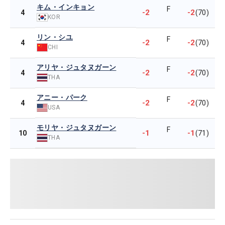
キム・インキョン
F
-2
-2
4
(70)
KOR
リン・シユ
F
-2
-2
4
(70)
CHI
アリヤ・ジュタヌガーン
F
-2
-2
4
(70)
THA
アニー・パーク
F
-2
-2
4
(70)
USA
モリヤ・ジュタヌガーン
F
-1
-1
10
(71)
THA