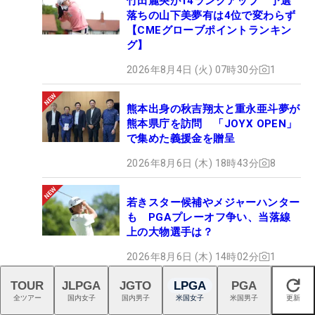
竹田麗央が14ランクアップ 予選
落ちの山下美夢有は4位で変わらず
【CMEグローブポイントランキン
グ】
2026年8月4日 (火) 07時30分
1
熊本出身の秋吉翔太と重永亜斗夢が
熊本県庁を訪問 「JOYX OPEN」
で集めた義援金を贈呈
2026年8月6日 (木) 18時43分
8
若きスター候補やメジャーハンター
も PGAプレーオフ争い、当落線
上の大物選手は？
2026年8月6日 (木) 14時02分
1
TOUR
JLPGA
JGTO
LPGA
PGA
閉じる
全ツアー
国内女子
国内男子
米国女子
米国男子
更新