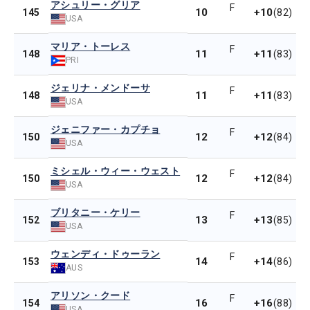
アシュリー・グリア
F
10
+10
145
(82)
USA
マリア・トーレス
F
11
+11
148
(83)
PRI
ジェリナ・メンドーサ
F
11
+11
148
(83)
USA
ジェニファー・カプチョ
F
12
+12
150
(84)
USA
ミシェル・ウィー・ウェスト
F
12
+12
150
(84)
USA
ブリタニー・ケリー
F
13
+13
152
(85)
USA
ウェンディ・ドゥーラン
F
14
+14
153
(86)
AUS
アリソン・クード
F
16
+16
154
(88)
USA