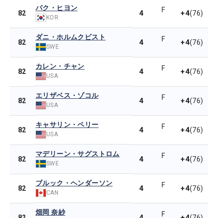
パク・ヒヨン
F
4
+4
82
(76)
KOR
ダニ・ホルムクビスト
F
4
+4
82
(76)
SWE
カレン・チャン
F
4
+4
82
(76)
USA
エリザベス・ゾコル
F
4
+4
82
(76)
USA
キャサリン・ペリー
F
4
+4
82
(76)
USA
マデリーン・サグストロム
F
4
+4
82
(76)
SWE
ブルック・ヘンダーソン
F
4
+4
82
(76)
CAN
畑岡 奈紗
F
4
+4
82
(76)