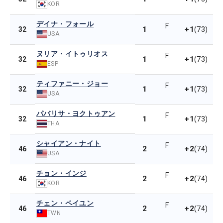
KOR
デイナ・フォール
F
1
+1
32
(73)
USA
ヌリア・イトゥリオス
F
1
+1
32
(73)
ESP
ティファニー・ジョー
F
1
+1
32
(73)
USA
パバリサ・ヨクトゥアン
F
1
+1
32
(73)
THA
シャイアン・ナイト
F
2
+2
46
(74)
USA
チョン・インジ
F
2
+2
46
(74)
KOR
チェン・ペイユン
F
2
+2
46
(74)
TWN