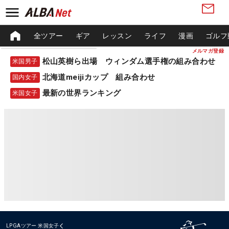
全ツアー
ギア
レッスン
ライフ
漫画
ゴルフ
メルマガ登録
松山英樹ら出場 ウィンダム選手権の組み合わせ
米国男子
北海道meijiカップ 組み合わせ
国内女子
最新の世界ランキング
米国女子
LPGAツアー
米国女子