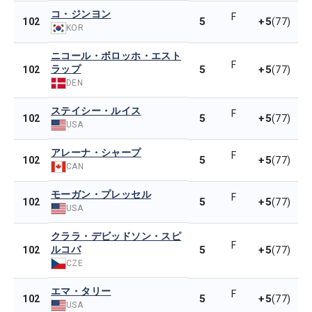
コ・ジンヨン
F
5
+5
102
(77)
KOR
ニコール・ボロッホ・エスト
F
ラップ
5
+5
102
(77)
DEN
ステイシー・ルイス
F
5
+5
102
(77)
USA
アレーナ・シャープ
F
5
+5
102
(77)
CAN
モーガン・プレッセル
F
5
+5
102
(77)
USA
クララ・デビッドソン・スピ
F
ルコバ
5
+5
102
(77)
CZE
エマ・タリー
F
5
+5
102
(77)
USA