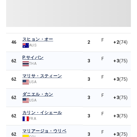
スヒョン・オー
F
2
+2
46
(74)
AUS
P.サイパン
F
3
+3
62
(75)
THA
マリサ・スティーン
F
3
+3
62
(75)
USA
ダニエル・カン
F
3
+3
62
(75)
USA
カリン・イシェール
F
3
+3
62
(75)
FRA
マリアージョ・ウリベ
F
3
+3
62
(75)
COL