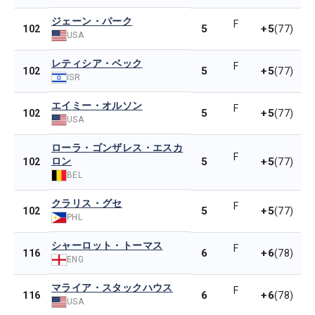
ジェーン・パーク
F
5
+5
102
(77)
USA
レティシア・ベック
F
5
+5
102
(77)
ISR
エイミー・オルソン
F
5
+5
102
(77)
USA
ローラ・ゴンザレス・エスカ
F
ロン
5
+5
102
(77)
BEL
クラリス・グセ
F
5
+5
102
(77)
PHL
シャーロット・トーマス
F
6
+6
116
(78)
ENG
マライア・スタックハウス
F
6
+6
116
(78)
USA