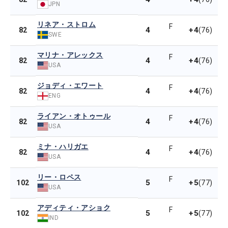
JPN
リネア・ストロム
F
4
+4
82
(76)
SWE
マリナ・アレックス
F
4
+4
82
(76)
USA
ジョディ・エワート
F
4
+4
82
(76)
ENG
ライアン・オトゥール
F
4
+4
82
(76)
USA
ミナ・ハリガエ
F
4
+4
82
(76)
USA
リー・ロペス
F
5
+5
102
(77)
USA
アディティ・アショク
F
5
+5
102
(77)
IND