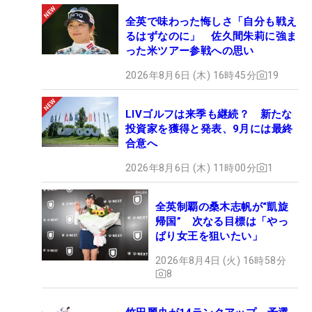
全英で味わった悔しさ「自分も戦え
るはずなのに」 佐久間朱莉に強ま
った米ツアー参戦への思い
2026年8月6日 (木) 16時45分
19
LIVゴルフは来季も継続？ 新たな
投資家を獲得と発表、9月には最終
合意へ
2026年8月6日 (木) 11時00分
1
全英制覇の桑木志帆が“凱旋
帰国” 次なる目標は「やっ
ぱり女王を狙いたい」
2026年8月4日 (火) 16時58分
8