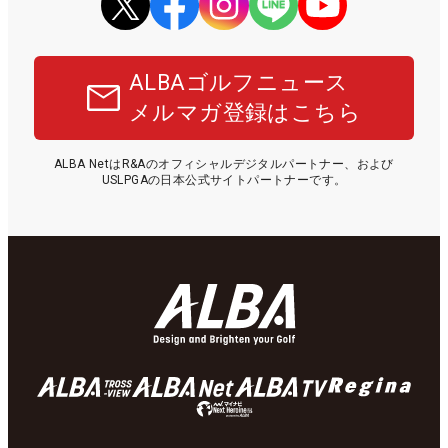
ALBAゴルフニュース
メルマガ登録はこちら
ALBA NetはR&Aのオフィシャルデジタルパートナー、および
USLPGAの日本公式サイトパートナーです。