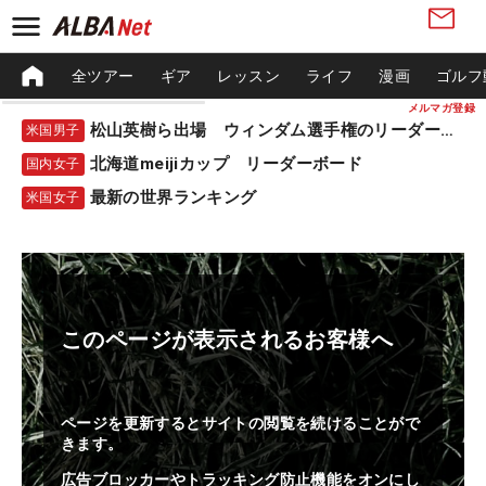
全ツアー
ギア
レッスン
ライフ
漫画
ゴルフ
メルマガ登録
松山英樹ら出場 ウィンダム選手権のリーダーボード
米国男子
北海道meijiカップ リーダーボード
国内女子
最新の世界ランキング
米国女子
このページが表示されるお客様へ
ページを更新するとサイトの閲覧を続けることがで
きます。
広告ブロッカーやトラッキング防止機能をオンにし