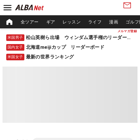
全ツアー
ギア
レッスン
ライフ
漫画
ゴルフ
メルマガ登録
松山英樹ら出場 ウィンダム選手権のリーダーボード
米国男子
北海道meijiカップ リーダーボード
国内女子
最新の世界ランキング
米国女子