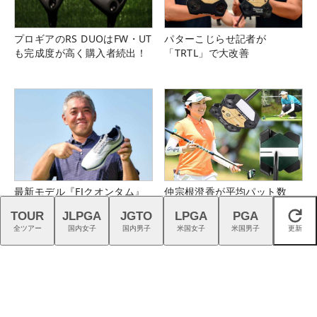
プロギアのRS DUOはFW・UT
パターこじらせ記者が
も完成度が高く購入者続出！
「TRTL」で大改善
最新モデル『FJクオンタム』
仲宗根澄香が平均パット数
を石井良介プロがチェック
『TRTL』で6人抜き！
TOUR
JLPGA
JGTO
LPGA
PGA
閉じる
全ツアー
国内女子
国内男子
米国女子
米国男子
更新