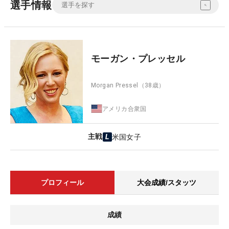
選手情報
モーガン・プレッセル
Morgan Pressel
（38歳）
アメリカ合衆国
主戦
米国女子
プロフィール
大会成績/スタッツ
成績