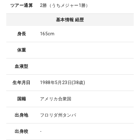
ツアー通算
2勝（うちメジャー1勝）
基本情報 経歴
身長
165cm
体重
血液型
生年月日
1988年5月23日
(38歳)
国籍
アメリカ合衆国
出身地
フロリダ州タンパ
出身校
-