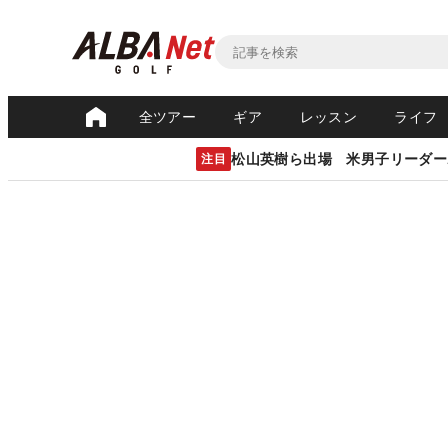
全ツアー
ギア
レッスン
ライフ
松山英樹ら出場 米男子リーダー
注目