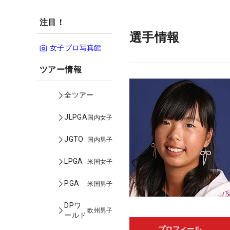
注目！
選手情報
女子プロ写真館
ツアー情報
全ツアー
JLPGA
国内女子
JGTO
国内男子
LPGA
米国女子
PGA
米国男子
DPワ
欧州男子
ールド
プロフィール