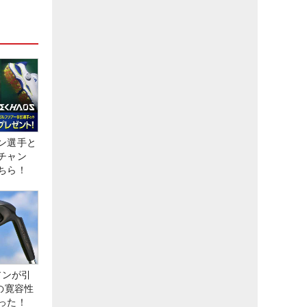
ン選手と
チャン
ちら！
アンが引
の寛容性
った！