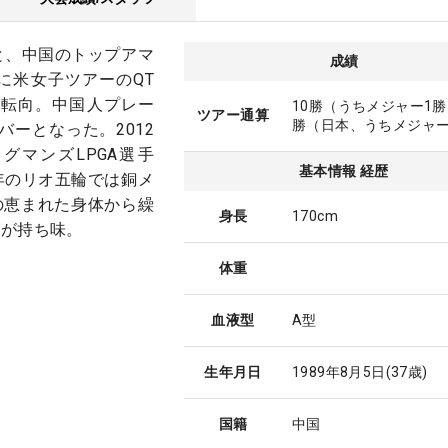
と、中国のトップアマ
成績
年に米女子ツアーのQT
に転向。中国人プレー
10勝（うちメジャー1勝
ツアー通算
勝（日本、うちメジャー
バーとなった。2012
グマンズLPGA選手
基本情報 経歴
年のリオ五輪では銅メ
mの恵まれた身体から繰
身長
170cm
グが持ち味。
体重
血液型
A型
生年月日
1989年8月5日
(37歳)
国籍
中国