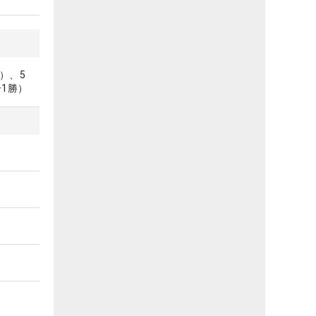
）、5
1勝）