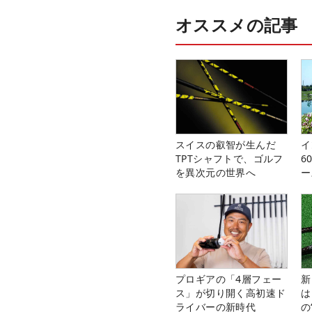
オススメの記事
スイスの叡智が生んだ
イ
TPTシャフトで、ゴルフ
6
を異次元の世界へ
ー
楽
プロギアの「4層フェー
新
ス」が切り開く高初速ド
は
ライバーの新時代
の