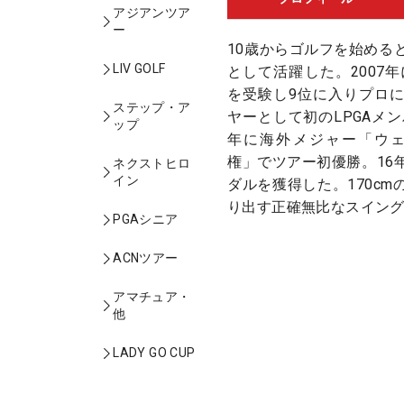
アジアンツア
ー
10歳からゴルフを始める
LIV GOLF
として活躍した。2007
を受験し9位に入りプロ
ステップ・ア
ヤーとして初のLPGAメン
ップ
年に海外メジャー「ウェ
権」でツアー初優勝。16
ネクストヒロ
イン
ダルを獲得した。170c
り出す正確無比なスイン
PGAシニア
ACNツアー
アマチュア・
他
LADY GO CUP