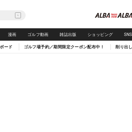
漫画
ゴルフ動画
雑誌出版
ショッピング
SN
ボード
ゴルフ場予約／期間限定クーポン配布中！
削り出