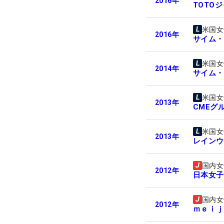
2016
年
TOTO
米国女
2016
年
サイム・
米国女
2014
年
サイム・
米国女
2013
年
CMEグ
米国女
2013
年
レインウ
国内女
2012
年
日本女子
国内女
2012
年
ｍｅｉｊ