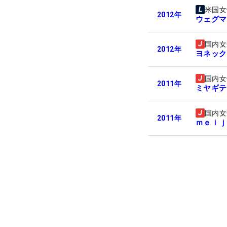
米国女
2012
年
ウェグマ
国内女
2012
年
ヨネック
国内女
2011
年
ミヤギテ
国内女
2011
年
ｍｅｉｊ