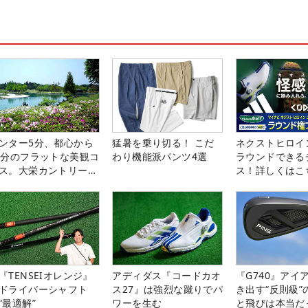
ンター5分、都心から
猛暑を乗り切る！ こだ
ネクストヒロイ
0分のフラットな美観コ
わり機能派パンツ4選
ラウンドできる
ス。大栄カントリー俱
ス！詳しくはこ
部（千葉県）
『TENSEIオレンジ』
アディダス『コードカオ
『G740』アイ
ドライバーシャフト
ス27』は強烈な蹴りでパ
き出す“反則級”
“最適解”
ワーを生む
と飛びは本当だ