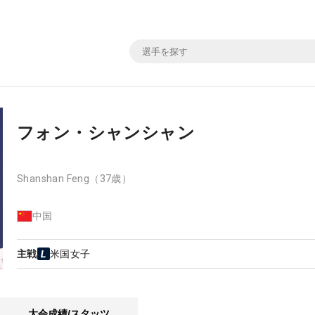
フォン・シャンシャン
Shanshan Feng
（37歳）
中国
主戦
米国女子
大会成績/スタッツ