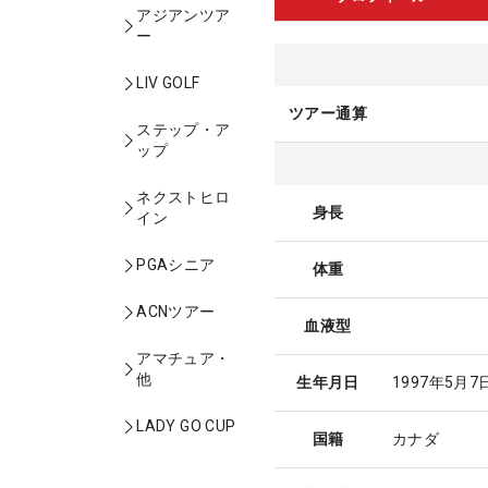
アジアンツア
ー
LIV GOLF
ツアー通算
ステップ・ア
ップ
ネクストヒロ
身長
イン
PGAシニア
体重
ACNツアー
血液型
アマチュア・
他
生年月日
1997年5月7
LADY GO CUP
国籍
カナダ