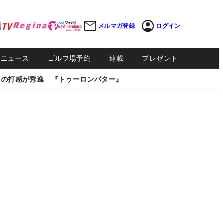
メルマガ登録
ログイン
Sニュース
ゴルフ場予約
連載
プレゼント
しの打感が秀逸 『トゥーロンパター』