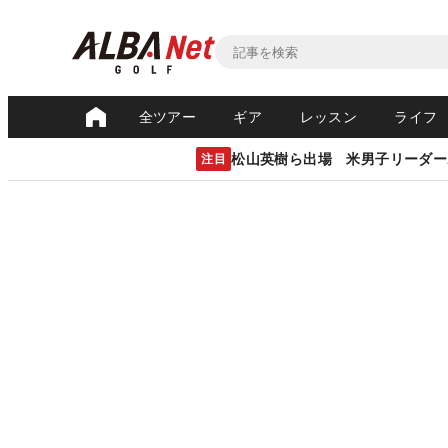
全ツアー
ギア
レッスン
ライフ
松山英樹ら出場 米男子リーダー
注目