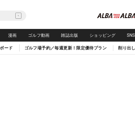
漫画
ゴルフ動画
雑誌出版
ショッピング
SN
ボード
ゴルフ場予約／毎週更新！限定優待プラン
削り出