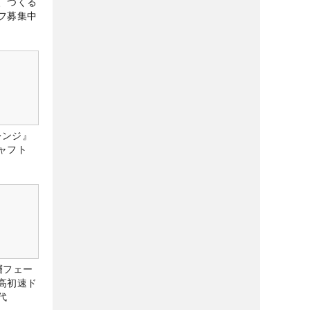
、つくる
フ募集中
レンジ』
ャフト
層フェー
高初速ド
代