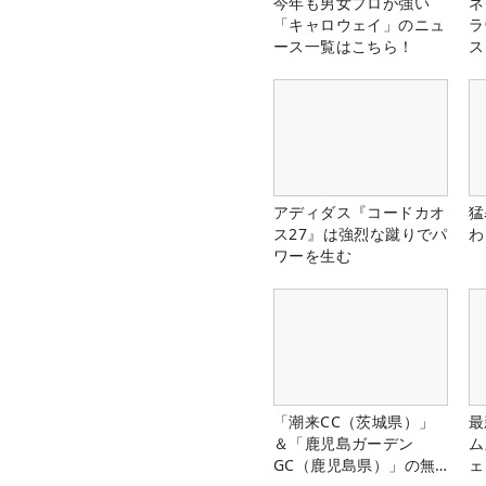
今年も男女プロが強い
ネ
「キャロウェイ」のニュ
ラ
ース一覧はこちら！
ス
アディダス『コードカオ
猛
ス27』は強烈な蹴りでパ
わ
ワーを生む
「潮来CC（茨城県）」
最
＆「鹿児島ガーデン
ム
GC（鹿児島県）」の無
ェ