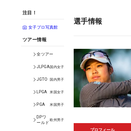
注目！
選手情報
女子プロ写真館
ツアー情報
全ツアー
JLPGA
国内女子
JGTO
国内男子
LPGA
米国女子
PGA
米国男子
DPワ
欧州男子
ールド
プロフィール