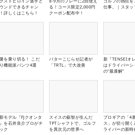
クストヒロイン選手と
8-9月のプレーに2回使え
ゴルフの熱狂を
ウンドできるチャン
る！コース限定2,000円
仕事。｜スタッ
！詳しくはこちら！
クーポン配布中！
暑を乗り切る！ こだ
パターこじらせ記者が
新『TENSEIオ
り機能派パンツ4選
「TRTL」で大改善
はドライバーシ
の“最適解”
新モデル『FJクオンタ
スイスの叡智が生んだ
プロギアの「4
』を石井良介プロがチ
TPTシャフトで、ゴルフ
ス」が切り開く
ック
を異次元の世界へ
ライバーの新時