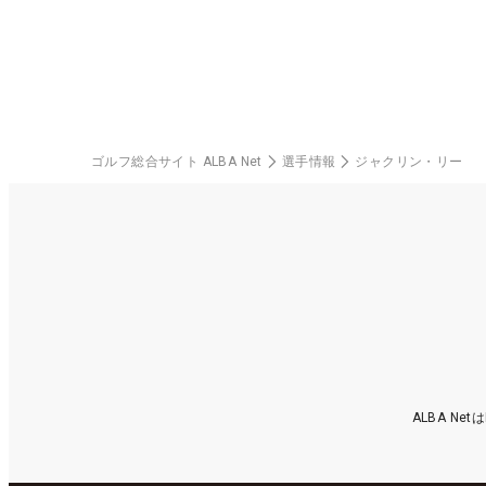
料プレー券が当たる！！
ゴルフ総合サイト ALBA Net
選手情報
ジャクリン・リー
ALBA N