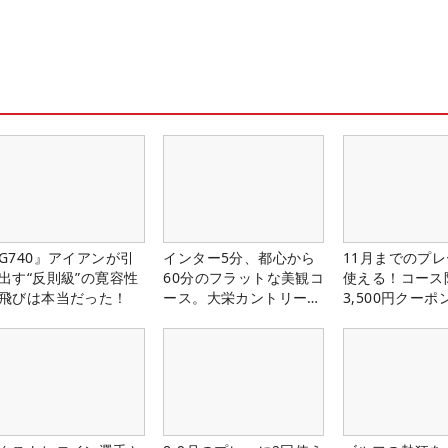
G740』アイアンが引
インター5分、都心から
11月までのプレ
出す“反則級”の寛容性
60分のフラットな美観コ
使える！コース
飛びは本当だった！
ース。大栄カントリー俱
3,500円クーポ
楽部（千葉県）
中！