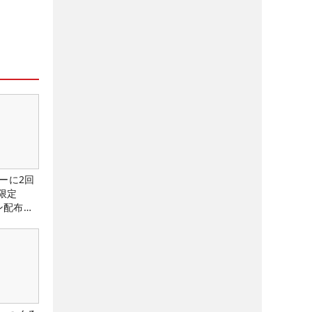
ーに2回
限定
ン配布