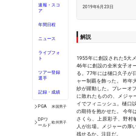
速報・スコ
2019年6月23日
ア
年間日程
解説
ニュース
ライブフォ
1955年に創設された5
ト
46年に創設の全米女子オ
ツアー登録
る。77年には樋口久子が
選手
ャー制覇を飾った。 昨年
紗が躍動した。プレーオ
記録・成績
に敗れたものの、メジャ
イでフィニッシュ。樋口
PGA
米国男子
の期待を抱かせた。 今年
さくら、上原彩子、野村
DPワ
欧州男子
ールド
人が出場。メジャーの厚
残せるか。注目だ。