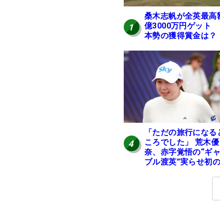
桑木志帆が全英最高
億3000万円ゲット
1
本勢の獲得賞金は？
「ただの旅行になる
ころでした」 荒木優
4
奈、赤字覚悟の“ギ
ブル渡英”実らせ初
英へ