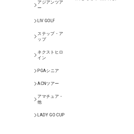
アジアンツア
ー
LIV GOLF
ステップ・ア
ップ
ネクストヒロ
イン
PGAシニア
ACNツアー
アマチュア・
他
LADY GO CUP