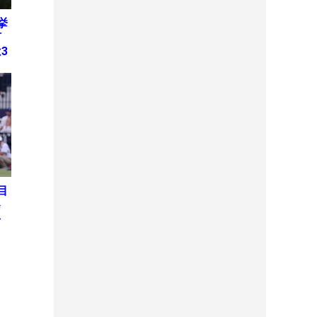
挙
何
3
目
ト
を