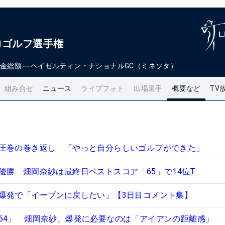
ロゴルフ選手権
金総額
―
ヘイゼルティン・ナショナルGC（ミネソタ）
組み合せ
ニュース
ライブフォト
出場選手
概要など
TV
圧巻の巻き返し 「やっと自分らしいゴルフができた」
優勝 畑岡奈紗は最終日ベストスコア「65」で14位T
爆発で「イーブンに戻したい」【3日目コメント集】
64」 畑岡奈紗、爆発に必要なのは「アイアンの距離感」