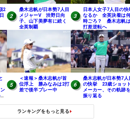
額2
桑木志帆が日本勢7人目
日本人女子7人目の快
 日
メジャーV 渋野日向
なるか 全英決着は
2
3
子、山下美夢有に続く
時ごろ？ 桑木志帆は
全英制覇
打差逆転へ
桑木志帆が日本勢7人
と
＜速報＞桑木志帆が首
の快挙 23歳ショッ
位浮上 勝みなみは2打
6
5
メーカー、その軌跡
ャン
差で後半プレー中
振り返る
の全
ランキングをもっと見る