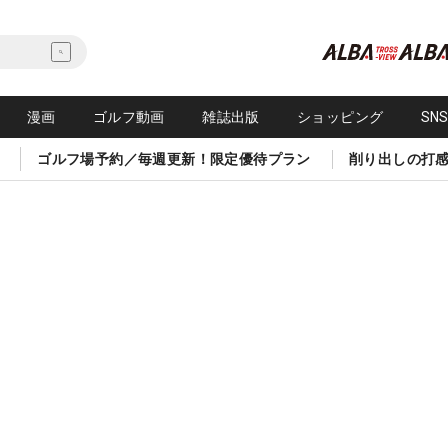
漫画
ゴルフ動画
雑誌出版
ショッピング
SN
ゴルフ場予約／毎週更新！限定優待プラン
削り出しの打