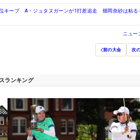
位キープ A・ジュタヌガーンが1打差追走 畑岡奈紗は粘るも
ニュー
前の大会
次
セスランキング