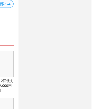
上部へ
に2回使え
,000円
！