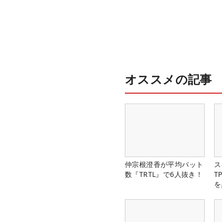
オススメの記事
仲宗根澄香が平均パット
ス
数『TRTL』で6人抜き！
T
を