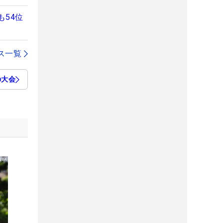
54位
ス一覧
の大会