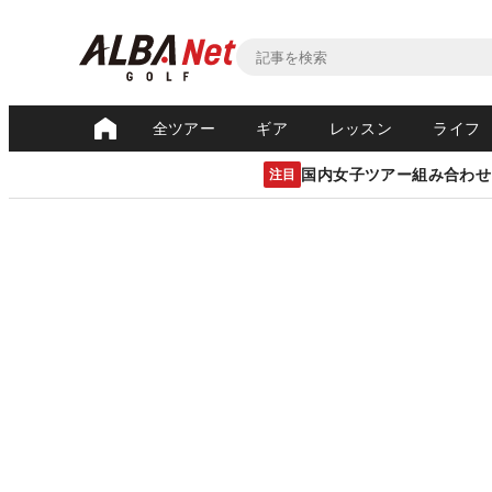
全ツアー
ギア
レッスン
ライフ
国内女子ツアー組み合わせ
注目