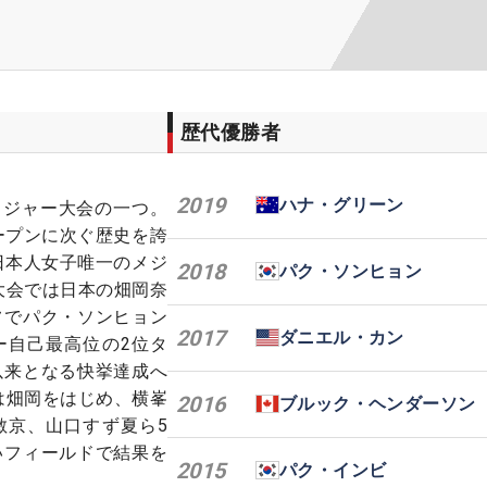
歴代優勝者
2019
ハナ・グリーン
大メジャー大会の一つ。
ープンに次ぐ歴史を誇
日本人女子唯一のメジ
2018
パク・ソンヒョン
大会では日本の畑岡奈
フでパク・ソンヒョン
2017
ダニエル・カン
ー自己最高位の2位タ
以来となる快挙達成へ
は畑岡をはじめ、横峯
2016
ブルック・ヘンダーソン
敏京、山口すず夏ら5
いフィールドで結果を
2015
パク・インビ