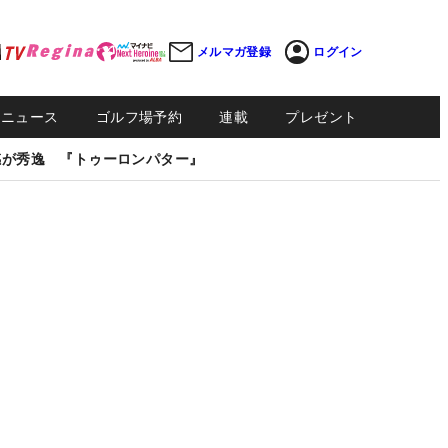
メルマガ登録
ログイン
Sニュース
ゴルフ場予約
連載
プレゼント
感が秀逸 『トゥーロンパター』