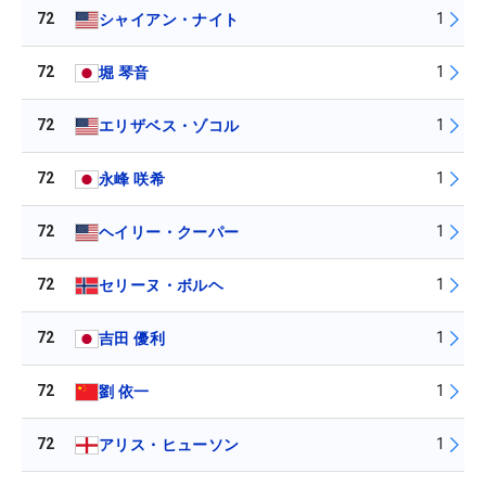
72
1
シャイアン・ナイト
72
1
堀 琴音
72
1
エリザベス・ゾコル
72
1
永峰 咲希
72
1
ヘイリー・クーパー
72
1
セリーヌ・ボルヘ
72
1
吉田 優利
72
1
劉 依一
72
1
アリス・ヒューソン