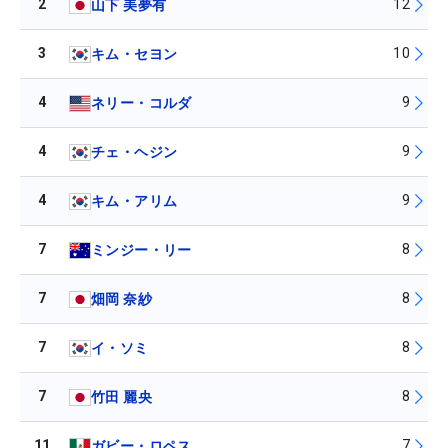
2
12
山下 美夢有
3
10
キム・セヨン
4
9
ネリー・コルダ
4
9
チェ・ヘジン
4
9
キム・アリム
7
8
ミンジー・リー
7
8
畑岡 奈紗
7
8
イ・ソミ
7
8
竹田 麗央
11
7
ガビー・ロペス