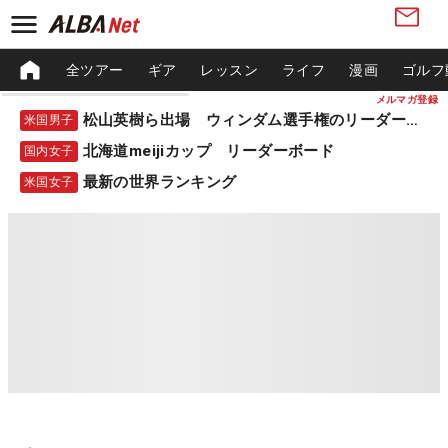
全ツアー
ギア
レッスン
ライフ
漫画
ゴルフ
メルマガ登録
松山英樹ら出場 ウィンダム選手権のリーダーボード
米国男子
北海道meijiカップ リーダーボード
国内女子
最新の世界ランキング
米国女子