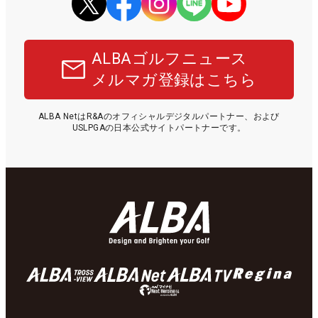
ALBAゴルフニュース
メルマガ登録はこちら
ALBA NetはR&Aのオフィシャルデジタルパートナー、および
USLPGAの日本公式サイトパートナーです。