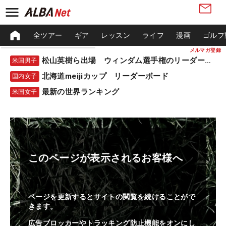
全ツアー
ギア
レッスン
ライフ
漫画
ゴルフ
メルマガ登録
松山英樹ら出場 ウィンダム選手権のリーダーボード
米国男子
北海道meijiカップ リーダーボード
国内女子
最新の世界ランキング
米国女子
このページが表示されるお客様へ
ページを更新するとサイトの閲覧を続けることがで
きます。
広告ブロッカーやトラッキング防止機能をオンにし