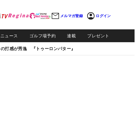
メルマガ登録
ログイン
Sニュース
ゴルフ場予約
連載
プレゼント
しの打感が秀逸 『トゥーロンパター』