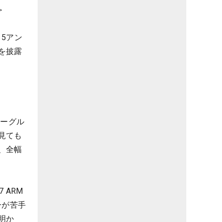
＞
5アン
を披露
イーグル
見ても
、全幅
 ARM
ーが苦手
明か