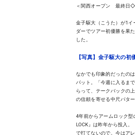
＜関西オープン 最終日◇
金子駆大（こうた）が1イ
ダーでツアー初優勝を果
した。
【写真】金子駆大の初
なかでも印象的だったのは
パット。「今週に入るま
らって、テークバックの
の信頼を寄せる中尺パタ
4年前からアームロック型のパ
LOCK』は昨年から投入
で打てないので。今はア