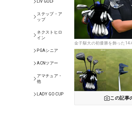
LIV GOLF
ステップ・ア
ップ
ネクストヒロ
イン
金子駆大の初優勝を飾った14
PGAシニア
ACNツアー
アマチュア・
他
LADY GO CUP
この記事