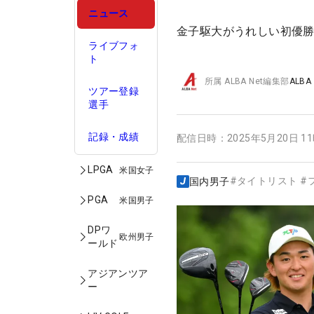
ニュース
金子駆大がうれしい初優
ライブフォ
ト
所属
ALBA Net編集部
ALBA
ツアー登録
選手
記録・成績
配信日時：
2025年5月20日 1
LPGA
米国女子
#
タイトリスト
#
国内男子
PGA
米国男子
DPワ
欧州男子
ールド
アジアンツア
ー