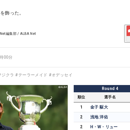
勝を飾った。
 Net編集部
/
ALBA Net
1時00分
フジクラ
#
テーラーメイド
#
オデッセイ
Round
4
順位
選手名
1
金子 駆大
2
浅地 洋佑
2
H・W・リュー