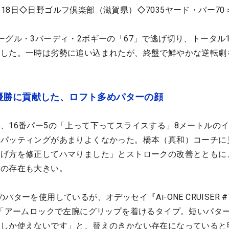
18日◇日野ゴルフ倶楽部（滋賀県）◇7035ヤード・パー70
ーグル・3バーディ・2ボギーの「67」で逃げ切り、トータル1
たした。一時は劣勢に追い込まれたが、終盤で鮮やかな逆転劇
優勝に貢献した、ロフト多めパターの顔
、16番パー5の「上って下ってスライスする」8メートルの
でパッティングがあまりよくなかった。橋本（真和）コーチに
上げ方を修正してハマりました」とストロークの改善とともに
ーの存在も大きい。
ターを使用しているが、オデッセイ『Ai-ONE CRUISER #7
。「アームロックで左腕にグリップを着けるタイプ。短いパタ
レしか使えないです」と、替えのきかない存在になっていると