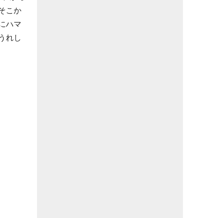
そこか
にハマ
うれし