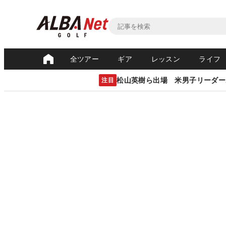
全ツアー
ギア
レッスン
ライフ
松山英樹ら出場 米男子リーダー
注目