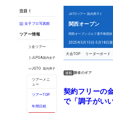
注目！
JGTOツアー
国内男子
関西オープン
女子プロ写真館
ツアー情報
関西オープンゴルフ選手権競技
2025年5月15日-5月18日
賞
全ツアー
大会TOP
リーダーボード
JLPGA
国内女子
JGTO
国内男子
勝者のギア
連載
ツアーメニ
ュー
契約フリーの
ツアーTOP
で「調子がい
年間日程