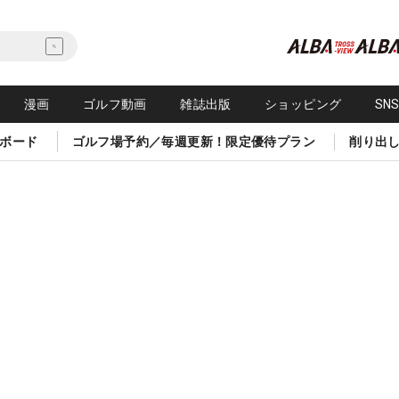
漫画
ゴルフ動画
雑誌出版
ショッピング
SN
ボード
ゴルフ場予約／毎週更新！限定優待プラン
削り出