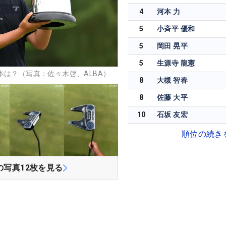
4
河本 力
5
小斉平 優和
5
岡田 晃平
5
生源寺 龍憲
本は？（写真：佐々木啓、ALBA）
8
大槻 智春
8
佐藤 大平
10
石坂 友宏
順位の続き
の写真
12
枚を見る