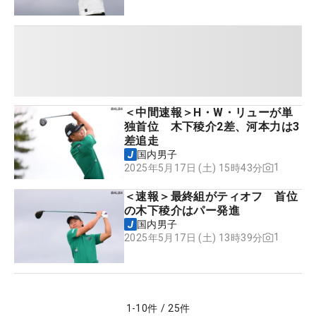
＜中間速報＞H・W・リューが単
独首位 木下稜介2差、河本力は3
差追走
国内男子
1
2025年5月17日 (土) 15時43分
＜速報＞最終組がティオフ 首位
の木下稜介はパー発進
国内男子
1
2025年5月17日 (土) 13時39分
1
-
10
件
/
25
件