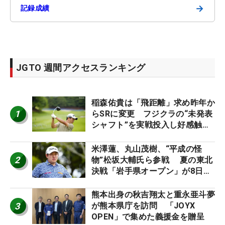
→
記録成績
JGTO 週間アクセスランキング
稲森佑貴は「飛距離」求め昨年か
1
らSRに変更 フジクラの“未発表
シャフト”を実戦投入し好感触
「つかまえにいける」【男子ツア
ーのヒトネタ！】
米澤蓮、丸山茂樹、“平成の怪
2
物”松坂大輔氏ら参戦 夏の東北
決戦「岩手県オープン」が8日開
幕
熊本出身の秋吉翔太と重永亜斗夢
3
が熊本県庁を訪問 「JOYX
OPEN」で集めた義援金を贈呈