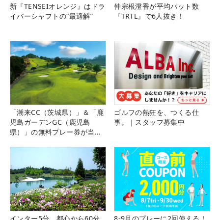
新『TENSEIオレンジ』はドラ
仲宗根澄香が平均パット数
イバーシャフトの“最適解”
『TRTL』で6人抜き！
「潮来CC（茨城県）」＆「鹿
ゴルフの熱狂を、つくる仕
児島ガーデンGC（鹿児島
事。｜スタッフ募集中
県）」の無料プレー券が当た
る！！
インター5分、都心から60分
8-9月のプレーに2回使える！