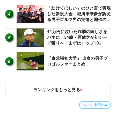
「助けてほしい」のひと言で実現
4
した新規大会 堀川未来夢が訴え
る男子ゴルフ界の実情と開催の舞
台裏
44万円に泣いた昨季の悔しさを
5
バネに 34歳・原敏之が初シー
ド獲りへ「まずはトップ10」
『東北福祉大学』 出身の男子プ
6
ロゴルファーまとめ
ランキングをもっと見る
ページ上部へ