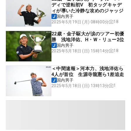
ディで逆転初V 初タッグキャデ
ィが導いた冷静な攻めのジャッジ
国内男子
18
2025年5月19日 (月) 08時00分
22歳・金子駆大が涙のツアー初優
勝 浅地洋佑、H・W・リュー2位
国内男子
18
2025年5月18日 (日) 15時14分
＜中間速報＞河本力、浅地洋佑ら
4人が首位 生源寺龍憲ら1差追走
国内男子
1
2025年5月18日 (日) 13時13分