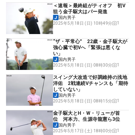
＜速報＞最終組がティオフ 初V
狙う金子駆大はパー発進
国内男子
1
2025年5月18日 (日) 10時49分
“ザ・平常心” 22歳・金子駆大が
強心臓で初Vへ「緊張は悪くな
い」
国内男子
1
2025年5月18日 (日) 08時30分
スイング大改造で好調維持の浅地
洋佑 2戦連続Vチャンスも「期待
していない」
国内男子
1
2025年5月18日 (日) 08時15分
金子駆大とH・W・リューが首
位 河本力、生源寺龍憲ら3位
国内男子
1
2025年5月17日 (土) 18時00分