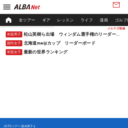
全ツアー
ギア
レッスン
ライフ
漫画
ゴルフ
メルマガ登録
松山英樹ら出場 ウィンダム選手権のリーダーボード
米国男子
北海道meijiカップ リーダーボード
国内女子
最新の世界ランキング
米国女子
JGTOツアー
国内男子