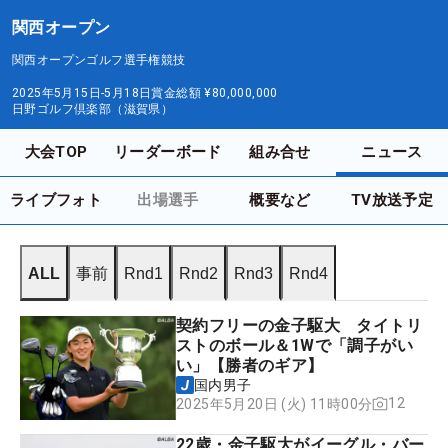
関西オープン
関西オープンゴルフ選手権競技
2025年5月15日-5月18日
賞金総額
¥80,000,000
日野ゴルフ倶楽部（滋賀県）
大会TOP
リーダーボード
組み合せ
ニュース
ライブフォト
出場選手
概要など
TV放送予定
ALL
事前
Rnd1
Rnd2
Rnd3
Rnd4
契約フリーの金子駆大 タイトリ
ストのボール＆1Wで「調子がい
い」【勝者のギア】
国内男子
12
2025年5月20日 (火) 11時00分
22歳・金子駆大がイーグル・バー