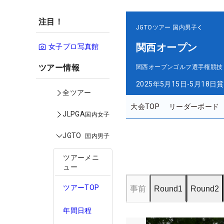
注目！
JGTOツアー
国内男子
関西オープン
女子プロ写真館
ツアー情報
関西オープンゴルフ選手権競技
2025年5月15日-5月18日
賞
全ツアー
大会TOP
リーダーボード
JLPGA
国内女子
JGTO
国内男子
ツアーメニ
ュー
ツアーTOP
事前
Round1
Round2
年間日程