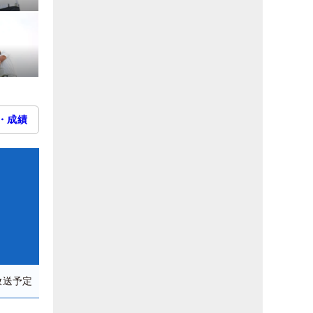
・成績
放送予定