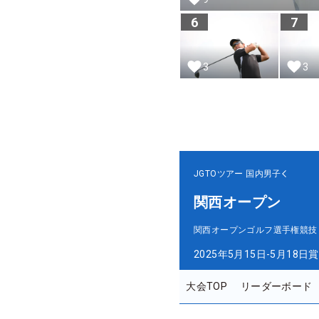
6
7
3
3
JGTOツアー
国内男子
関西オープン
関西オープンゴルフ選手権競技
2025年5月15日-5月18日
賞
大会TOP
リーダーボード