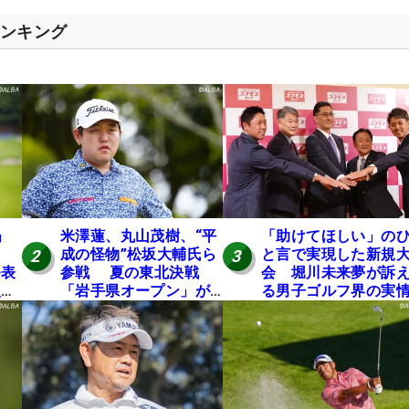
ランキング
」
米澤蓮、丸山茂樹、“平
「助けてほしい」の
成の怪物”松坂大輔氏ら
と言で実現した新規
2
3
発表
参戦 夏の東北決戦
会 堀川未来夢が訴
入し
「岩手県オープン」が8
る男子ゴルフ界の実
い
日開幕
と開催の舞台裏
の