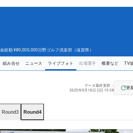
金総額
¥80,000,000
日野ゴルフ倶楽部（滋賀県）
組み合せ
ニュース
ライブフォト
出場選手
概要など
TV
データ最終更新：
更
2025年5月18日 (日) 15:58
Round3
Round4