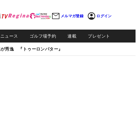
メルマガ登録
ログイン
Sニュース
ゴルフ場予約
連載
プレゼント
感が秀逸 『トゥーロンパター』