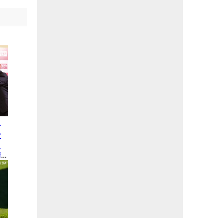
ひ
大
え
情