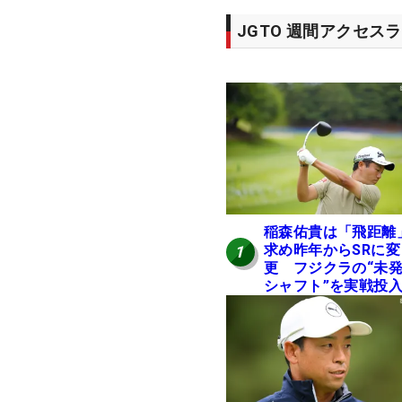
JGTO 週間アクセス
稲森佑貴は「飛距離
求め昨年からSRに変
1
更 フジクラの“未
シャフト”を実戦投
好感触「つかまえに
ける」【男子ツアー
ヒトネタ！】