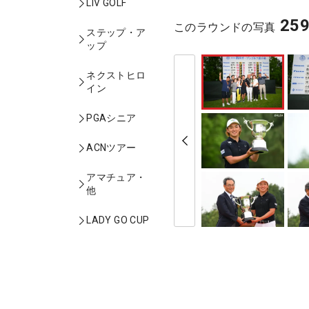
LIV GOLF
25
このラウンドの写真
ステップ・ア
ップ
ネクストヒロ
イン
PGAシニア
ACNツアー
アマチュア・
他
LADY GO CUP