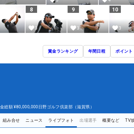
8
9
10
3
3
3
賞金ランキング
年間日程
ポイント
金総額
¥80,000,000
日野ゴルフ倶楽部（滋賀県）
組み合せ
ニュース
ライブフォト
出場選手
概要など
TV