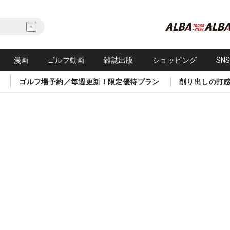
漫画
ゴルフ動画
雑誌出版
ショッピング
SN
ゴルフ場予約／毎週更新！限定優待プラン
削り出しの打