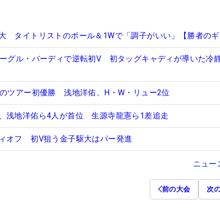
大 タイトリストのボール＆1Wで「調子がいい」【勝者のギ
イーグル・バーディで逆転初V 初タッグキャディが導いた冷
涙のツアー初優勝 浅地洋佑、H・W・リュー2位
、浅地洋佑ら4人が首位 生源寺龍憲ら1差追走
ィオフ 初V狙う金子駆大はパー発進
ニュー
前の大会
次