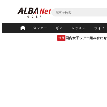
全ツアー
ギア
レッスン
ライフ
国内女子ツアー組み合わせ
注目