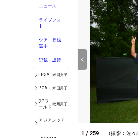
ニュース
ライブフォ
ト
ツアー登録
選手
記録・成績
LPGA
米国女子
PGA
米国男子
DPワ
欧州男子
ールド
アジアンツア
ー
1
/
259
（撮影：佐々