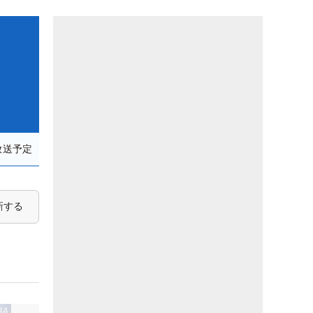
放送予定
新する