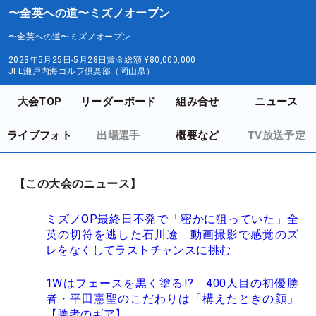
〜全英への道〜ミズノオープン
〜全英への道〜ミズノオープン
2023年5月25日-5月28日
賞金総額
¥80,000,000
JFE瀬戸内海ゴルフ倶楽部（岡山県）
大会TOP
リーダーボード
組み合せ
ニュース
ライブフォト
出場選手
概要など
TV放送予定
【この大会のニュース】
ミズノOP最終日不発で「密かに狙っていた」全
英の切符を逃した石川遼 動画撮影で感覚のズ
レをなくしてラストチャンスに挑む
1Wはフェースを黒く塗る!? 400人目の初優勝
者・平田憲聖のこだわりは「構えたときの顔」
【勝者のギア】