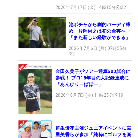
2026年7月17日 (金) 14時15分
22
池ポチャから劇的バーディ締
め 片岡尚之は初の全英へ
「また新しい経験ができる」
2026年7月6日 (月) 07時55分
1
金田久美子がツアー通算500試合に
参戦！ プロ18年目の大記録達成に
「あんびりーばぼー」
2026年8月7日 (金) 11時25分
19
笹生優花主催ジュニアイベントに宮
里美香らが参加「純粋にゴルフを楽