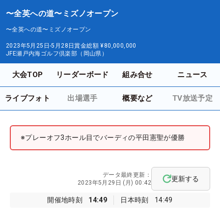
〜全英への道〜ミズノオープン
〜全英への道〜ミズノオープン
2023年5月25日-5月28日
賞金総額
¥80,000,000
JFE瀬戸内海ゴルフ倶楽部（岡山県）
大会TOP
リーダーボード
組み合せ
ニュース
ライブフォト
出場選手
概要など
TV放送予定
※プレーオフ3ホール目でバーディの平田憲聖が優勝
データ最終更新：
更新する
2023年5月29日 (月) 00:42
開催地時刻
14:49
日本時刻
14:49