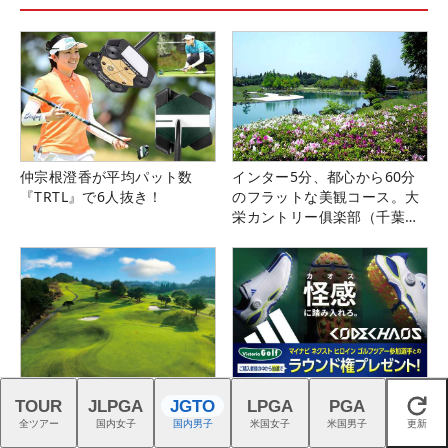
仲宗根澄香が平均パット数
インター5分、都心から60分
『TRTL』で6人抜き！
のフラットな美観コース。大
栄カントリー俱楽部（千葉
県）
「潮来CC（茨城県）」＆「鹿
ネクストヒロイン選手とラウ
TOUR
JLPGA
JGTO
LPGA
PGA
閉じる
児島ガーデンGC（鹿児島
ンドできるチャンス！詳しく
全ツアー
国内女子
国内男子
米国女子
米国男子
更新
県）」の無料プレー券が当た
はこちら！