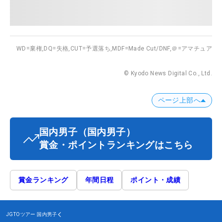
WD=棄権,
DQ=失格,
CUT=予選落ち,
MDF=Made Cut/DNF,
＠=アマチュア
© Kyodo News Digital Co., Ltd.
ページ上部へ
国内男子
（国内男子）
賞金・ポイントランキングはこちら
賞金ランキング
年間日程
ポイント・成績
JGTOツアー
国内男子