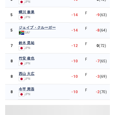
JPN
蟬川 泰果
F
-14
-9
5
(63)
JPN
ジェイブ・クルーガー
F
-14
-8
5
(64)
SAF
鈴木 晃祐
F
-12
0
7
(72)
JPN
竹安 俊也
F
-10
-7
8
(65)
JPN
西山 大広
F
-10
-3
8
(69)
JPN
今平 周吾
F
-10
-2
8
(70)
JPN