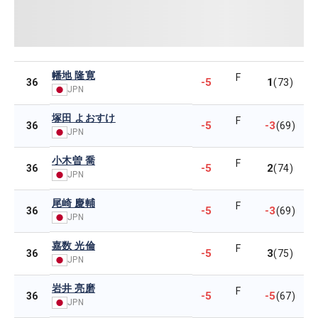
幡地 隆寛
F
-5
1
36
(73)
JPN
塚田 よおすけ
F
-5
-3
36
(69)
JPN
小木曽 喬
F
-5
2
36
(74)
JPN
尾崎 慶輔
F
-5
-3
36
(69)
JPN
嘉数 光倫
F
-5
3
36
(75)
JPN
岩井 亮磨
F
-5
-5
36
(67)
JPN