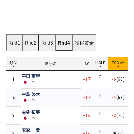
Rnd1
Rnd2
Rnd3
Rnd4
獲得賞金
順位
HOLE
TODAY
選手名
SC
平田 憲聖
F
-17
-6
1
(66)
JPN
中島 啓太
F
-17
-4
2
(68)
JPN
金谷 拓実
F
-16
-2
3
(70)
JPN
安森 一貴
F
-16
0
3
(72)