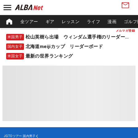
全ツアー
ギア
レッスン
ライフ
漫画
ゴルフ
メルマガ登録
松山英樹ら出場 ウィンダム選手権のリーダーボード
米国男子
北海道meijiカップ リーダーボード
国内女子
最新の世界ランキング
米国女子
JGTOツアー
国内男子