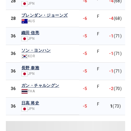
-6
-4
28
(68)
JPN
ブレンダン・ジョーンズ
F
-6
-4
28
(68)
AUS
織田 信亮
F
-5
-1
36
(71)
JPN
ソン・ヨンハン
F
-5
-1
36
(71)
KOR
長野 泰雅
F
-5
-1
36
(71)
JPN
ガン・チャルングン
F
-5
-2
36
(70)
THA
日高 将史
F
-5
1
36
(73)
JPN