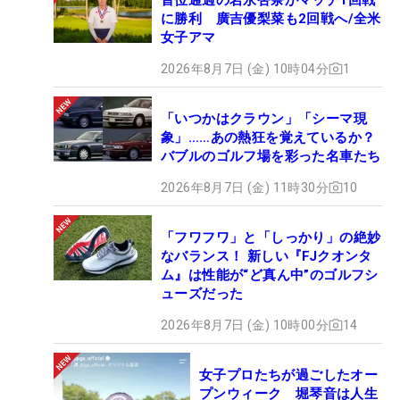
に勝利 廣吉優梨菜も2回戦へ/全米
女子アマ
2026年8月7日 (金) 10時04分
1
「いつかはクラウン」「シーマ現
象」……あの熱狂を覚えているか？
バブルのゴルフ場を彩った名車たち
2026年8月7日 (金) 11時30分
10
「フワフワ」と「しっかり」の絶妙
なバランス！ 新しい『FJクオンタ
ム』は性能が“ど真ん中”のゴルフシ
ューズだった
2026年8月7日 (金) 10時00分
14
女子プロたちが過ごしたオー
プンウィーク 堀琴音は人生