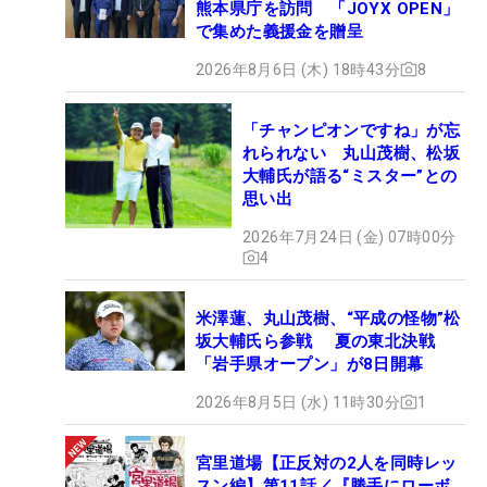
熊本県庁を訪問 「JOYX OPEN」
で集めた義援金を贈呈
2026年8月6日 (木) 18時43分
8
「チャンピオンですね」が忘
れられない 丸山茂樹、松坂
大輔氏が語る“ミスター”との
思い出
2026年7月24日 (金) 07時00分
4
米澤蓮、丸山茂樹、“平成の怪物”松
坂大輔氏ら参戦 夏の東北決戦
「岩手県オープン」が8日開幕
2026年8月5日 (水) 11時30分
1
宮里道場【正反対の2人を同時レッ
スン編】第11話／『勝手にローボ