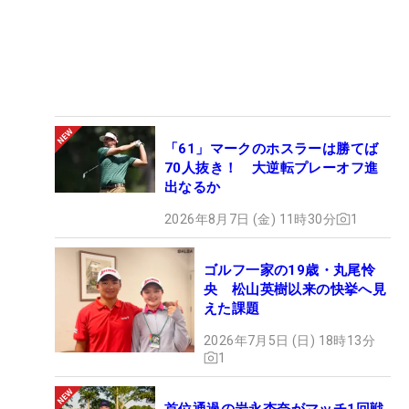
「61」マークのホスラーは勝てば
70人抜き！ 大逆転プレーオフ進
出なるか
2026年8月7日 (金) 11時30分
1
ゴルフ一家の19歳・丸尾怜
央 松山英樹以来の快挙へ見
えた課題
2026年7月5日 (日) 18時13分
1
首位通過の岩永杏奈がマッチ1回戦