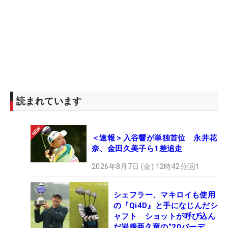
読まれています
＜速報＞入谷響が単独首位 永井花
奈、金田久美子ら1差追走
2026年8月7日 (金) 12時42分
1
シェフラー、マキロイも使用
の『Qi4D』と手になじんだシ
ャフト ショットが呼び込ん
だ岩﨑亜久竜の“20バーデ