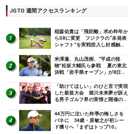
JGTO 週間アクセスランキング
稲森佑貴は「飛距離」求め昨年か
1
らSRに変更 フジクラの“未発表
シャフト”を実戦投入し好感触
「つかまえにいける」【男子ツア
ーのヒトネタ！】
米澤蓮、丸山茂樹、“平成の怪
2
物”松坂大輔氏ら参戦 夏の東北
決戦「岩手県オープン」が8日開
幕
「助けてほしい」のひと言で実現
3
した新規大会 堀川未来夢が訴え
る男子ゴルフ界の実情と開催の舞
台裏
44万円に泣いた昨季の悔しさを
4
バネに 34歳・原敏之が初シー
ド獲りへ「まずはトップ10」