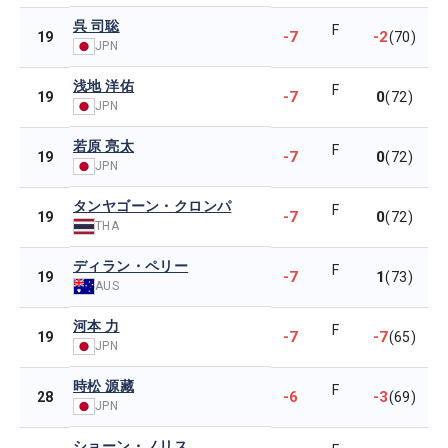
呉 司聡
F
-7
-2
19
(70)
JPN
浅地 洋佑
F
-7
0
19
(72)
JPN
若原 亮太
F
-7
0
19
(72)
JPN
タンヤゴーン・クロンパ
F
-7
0
19
(72)
THA
ディラン・ペリー
F
-7
1
19
(73)
AUS
河本 力
F
-7
-7
19
(65)
JPN
時松 源藏
F
-6
-3
28
(69)
JPN
ショーン・ノリス