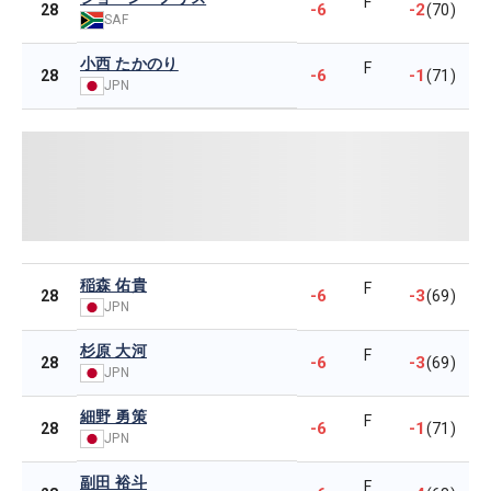
F
-6
-2
28
(70)
SAF
小西 たかのり
F
-6
-1
28
(71)
JPN
稲森 佑貴
F
-6
-3
28
(69)
JPN
杉原 大河
F
-6
-3
28
(69)
JPN
細野 勇策
F
-6
-1
28
(71)
JPN
副田 裕斗
F