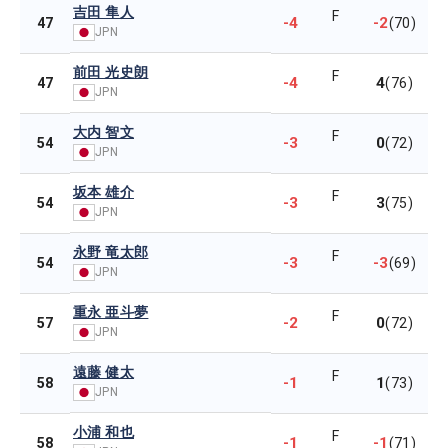
吉田 隼人
F
-4
-2
47
(70)
JPN
前田 光史朗
F
-4
4
47
(76)
JPN
大内 智文
F
-3
0
54
(72)
JPN
坂本 雄介
F
-3
3
54
(75)
JPN
永野 竜太郎
F
-3
-3
54
(69)
JPN
重永 亜斗夢
F
-2
0
57
(72)
JPN
遠藤 健太
F
-1
1
58
(73)
JPN
小浦 和也
F
-1
-1
58
(71)