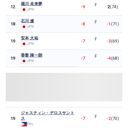
堀川 未来夢
F
-9
2
12
(74)
JPN
石川 遼
F
-8
-1
18
(71)
JPN
安本 大祐
F
-7
-3
19
(69)
JPN
香妻 陣一朗
F
-7
-4
19
(68)
JPN
ジャスティン・デロスサント
F
ス
-7
-2
19
(70)
PHL