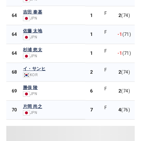
吉田 泰基
F
1
2
64
(74)
JPN
佐藤 太地
F
1
-1
64
(71)
JPN
杉浦 悠太
F
1
-1
64
(71)
JPN
イ・サンヒ
F
2
2
68
(74)
KOR
勝俣 陵
F
6
2
69
(74)
JPN
片岡 尚之
F
7
4
70
(76)
JPN