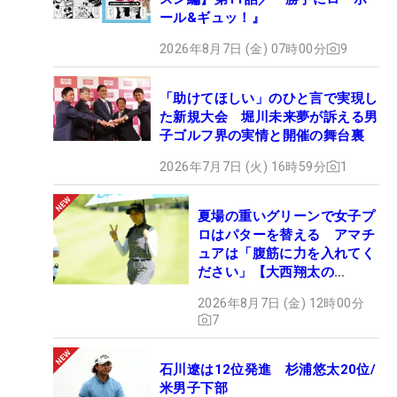
ール&ギュッ！』
2026年8月7日 (金) 07時00分
9
「助けてほしい」のひと言で実現し
た新規大会 堀川未来夢が訴える男
子ゴルフ界の実情と開催の舞台裏
2026年7月7日 (火) 16時59分
1
夏場の重いグリーンで女子プ
ロはパターを替える アマチ
ュアは「腹筋に力を入れてく
ださい」【大西翔太の
HOTSHOT】
2026年8月7日 (金) 12時00分
7
石川遼は12位発進 杉浦悠太20位/
米男子下部