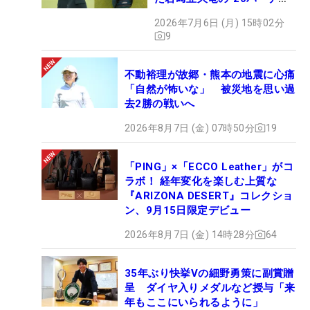
ィ”【勝者のギア】
2026年7月6日 (月) 15時02分
9
不動裕理が故郷・熊本の地震に心痛
「自然が怖いな」 被災地を思い過
去2勝の戦いへ
2026年8月7日 (金) 07時50分
19
「PING」×「ECCO Leather」がコ
ラボ！ 経年変化を楽しむ上質な
『ARIZONA DESERT』コレクショ
ン、9月15日限定デビュー
2026年8月7日 (金) 14時28分
64
35年ぶり快挙Vの細野勇策に副賞贈
呈 ダイヤ入りメダルなど授与「来
年もここにいられるように」