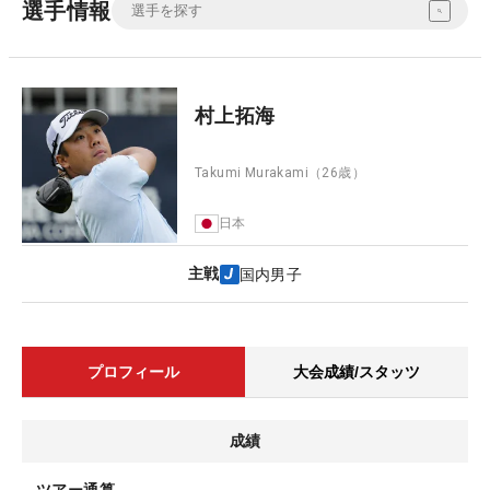
選手情報
村上拓海
Takumi Murakami
（26歳）
日本
主戦
国内男子
プロフィール
大会成績/スタッツ
成績