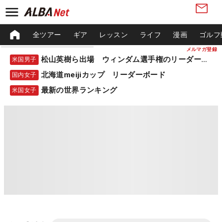
全ツアー
ギア
レッスン
ライフ
漫画
ゴルフ
メルマガ登録
松山英樹ら出場 ウィンダム選手権のリーダーボード
米国男子
北海道meijiカップ リーダーボード
国内女子
最新の世界ランキング
米国女子