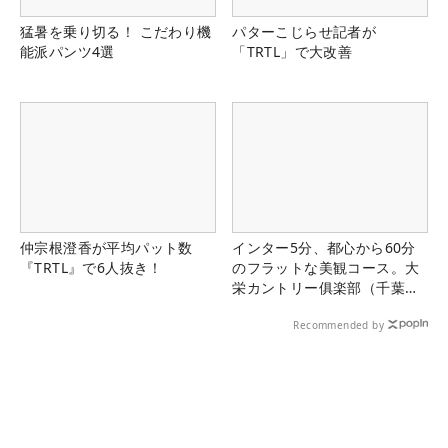
猛暑を乗り切る！ こだわり機
パターこじらせ記者が
能派パンツ4選
「TRTL」で大改善
仲宗根澄香が平均パット数
インター5分、都心から60分
『TRTL』で6人抜き！
のフラットな美観コース。大
栄カントリー俱楽部（千葉
県）
Recommended by