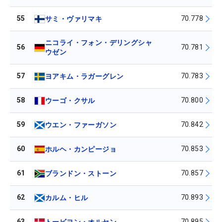
55
70.778
サミ・ヴァリマキ
ニコライ・フォン・デリングシャ
56
70.781
ウゼン
57
70.783
ヨアキム・ラガーグレン
58
70.800
ウーゴ・クサル
59
70.842
ウエン・ファーガソン
60
70.853
ホルヘ・カンピージョ
61
70.857
ブランドン・ストーン
62
70.893
カルム・ヒル
63
70.895
トービヨン・オルセン