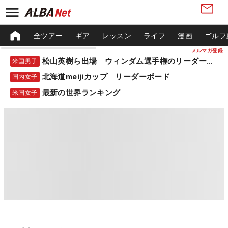
全ツアー
ギア
レッスン
ライフ
漫画
ゴルフ
メルマガ登録
松山英樹ら出場 ウィンダム選手権のリーダーボード
米国男子
北海道meijiカップ リーダーボード
国内女子
最新の世界ランキング
米国女子