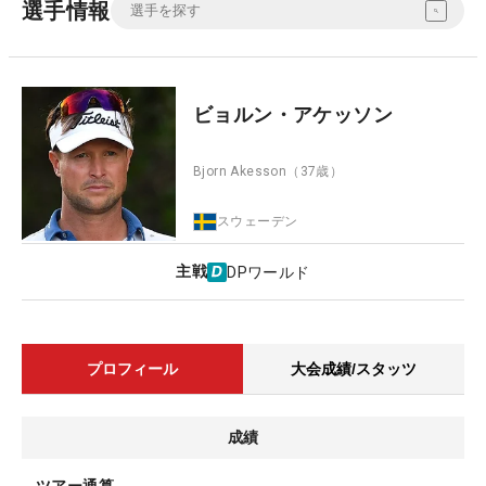
選手情報
ビョルン・アケッソン
Bjorn Akesson
（37歳）
スウェーデン
主戦
DPワールド
プロフィール
大会成績/スタッツ
成績