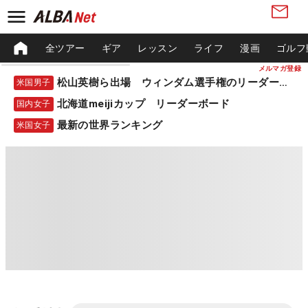
全ツアー
ギア
レッスン
ライフ
漫画
ゴルフ
メルマガ登録
松山英樹ら出場 ウィンダム選手権のリーダーボード
米国男子
北海道meijiカップ リーダーボード
国内女子
最新の世界ランキング
米国女子