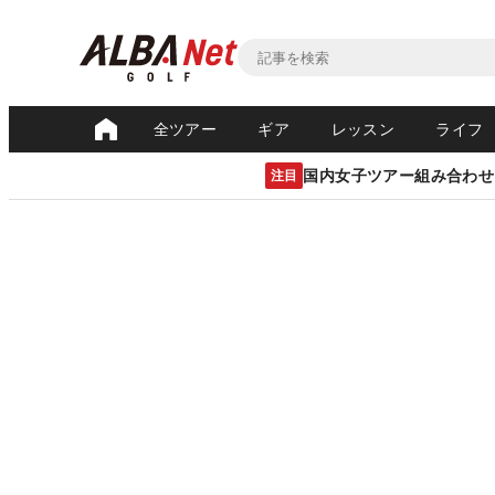
全ツアー
ギア
レッスン
ライフ
国内女子ツアー組み合わせ
注目