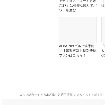
アディダス『コードカオ
ゴ
ス27』は強烈な蹴りでパ
仕
ワーを生む
ALBA Netゴルフ場予約
「
／【毎週更新】特別優待
＆
プランはこちら！
G
料
ゴルフ総合サイト ALBA Net
選手情報
アルベルト・ボネタ