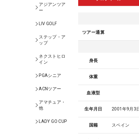
アジアンツア
ー
LIV GOLF
ツアー通算
ステップ・ア
ップ
ネクストヒロ
身長
イン
PGAシニア
体重
ACNツアー
血液型
アマチュア・
他
生年月日
2001年9月3
LADY GO CUP
国籍
スペイン