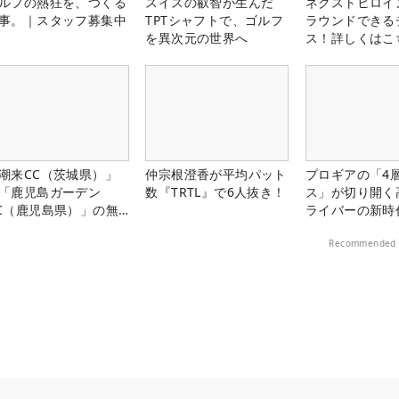
ルフの熱狂を、つくる
スイスの叡智が生んだ
ネクストヒロイ
事。｜スタッフ募集中
TPTシャフトで、ゴルフ
ラウンドできる
を異次元の世界へ
ス！詳しくはこ
潮来CC（茨城県）」
仲宗根澄香が平均パット
プロギアの「4
「鹿児島ガーデン
数『TRTL』で6人抜き！
ス」が切り開く
C（鹿児島県）」の無
ライバーの新時
プレー券が当たる！！
Recommended 