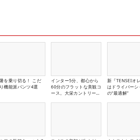
暑を乗り切る！ こだ
インター5分、都心から
新『TENSEIオ
り機能派パンツ4選
60分のフラットな美観コ
はドライバーシ
ース。大栄カントリー俱
の“最適解”
楽部（千葉県）