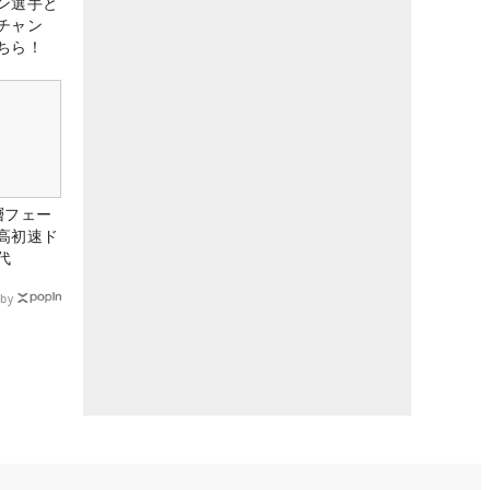
ン選手と
チャン
ちら！
層フェー
高初速ド
代
by