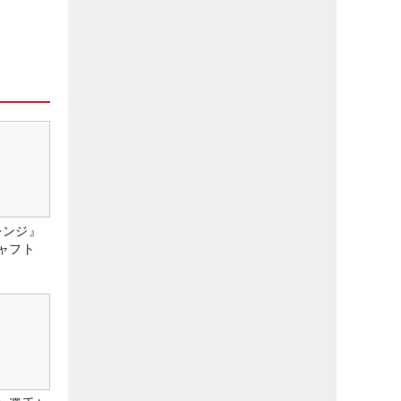
レンジ』
ャフト