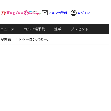
メルマガ登録
ログイン
Sニュース
ゴルフ場予約
連載
プレゼント
感が秀逸 『トゥーロンパター』