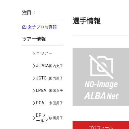
注目！
選手情報
女子プロ写真館
ツアー情報
全ツアー
JLPGA
国内女子
JGTO
国内男子
LPGA
米国女子
PGA
米国男子
DPワ
欧州男子
ールド
プロフィール