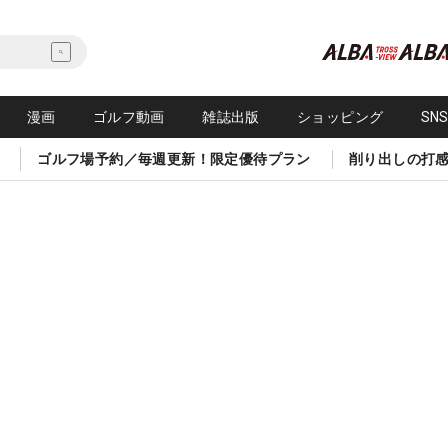
漫画
ゴルフ動画
雑誌出版
ショッピング
SN
ゴルフ場予約／毎週更新！限定優待プラン
削り出しの打