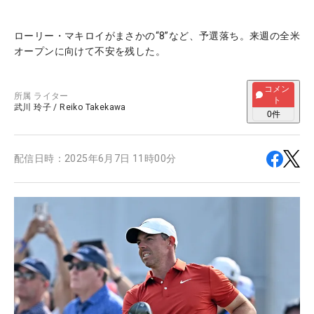
ローリー・マキロイがまさかの“8”など、予選落ち。来週の全米
オープンに向けて不安を残した。
コメン
所属
ライター
ト
武川 玲子
/
Reiko Takekawa
0
件
配信日時：
2025年6月7日 11時00分