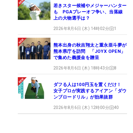
若きスター候補やメジャーハンター
も PGAプレーオフ争い、当落線
上の大物選手は？
2026年8月6日 (木) 14時02分
1
熊本出身の秋吉翔太と重永亜斗夢が
熊本県庁を訪問 「JOYX OPEN」
で集めた義援金を贈呈
2026年8月6日 (木) 18時43分
8
ダフる人は100円玉を置くだけ！
女子プロが実践するアイアン「ダウ
ンブロードリル」が効果抜群
2026年8月6日 (木) 12時00分
40