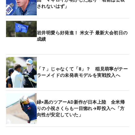
バー。マキロイの下にはわずか4人しかいないとい
されないはず」
う撃沈ぶりで、大会3勝目はおろか決勝ラウンドに
進むことすらできなかった。
岩井明愛ら好発進！ 米女子 最新大会初日の
ラウンド後にはメディアの取材に応じ、次週の全米
成績
オープンに向けて不安かと聞かれると、「もちろん
心配だ」と率直に答えた。「こんなスコアは出した
くない。新しいドライバーを手にしたから、うまく
いくと思ってここに来たがそうはならなかった」
「７」じゃなくて「8」？ 稲見萌寧がテー
ラーメイドの未発表モデルを実戦投入へ
と、新たな1Wについて言及した。「44インチに戻
した。もっとコントロールできると思ったのに」と
悔しさがこみ上げる。
緑×黒のツアーAD新作が日本上陸 全米帰
5月の「全米プロ」は、大会で行われたドライバー
りの小祝さくらも一目惚れ→即投入へ「方
向性が安定していた」
の反発係数テストで不適合とされ、バックアップの
ドライバーで戦ったが、結果は47位と振るわなかっ
た。本来テストの結果は守秘されるべきだがマキロ