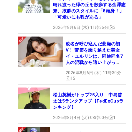
晴れ渡った緑の丘を散歩する金澤志
奈、抜群のスタイルに「8頭身！」
「可愛いにも程がある」
2026年8月6日 (木) 11時36分
3
改名が呼び込んだ悲願の初
V！ 苦節を乗り越えた美女
イ・ユルリンは、同姓同名7
人の混戦から這い上がっ
た“新星ヒロイン”
2026年8月6日 (木) 11時30分
15
松山英樹がトップ25入り 中島啓
太は5ランクアップ【FedExCupラ
ンキング】
2026年8月4日 (火) 08時00分
1