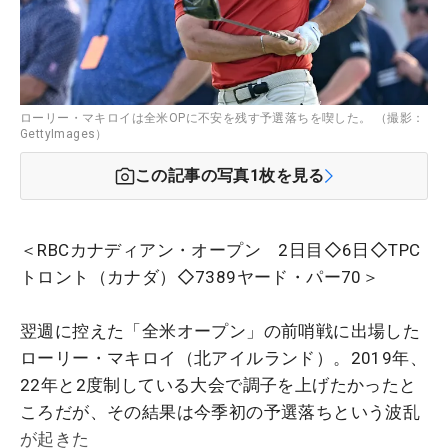
ローリー・マキロイは全米OPに不安を残す予選落ちを喫した。 （撮影：
GettyImages）
この記事の写真
1
枚を見る
＜RBCカナディアン・オープン 2日目◇6日◇TPC
トロント（カナダ）◇7389ヤード・パー70＞
翌週に控えた「全米オープン」の前哨戦に出場した
ローリー・マキロイ（北アイルランド）。2019年、
22年と2度制している大会で調子を上げたかったと
ころだが、その結果は今季初の予選落ちという波乱
が起きた