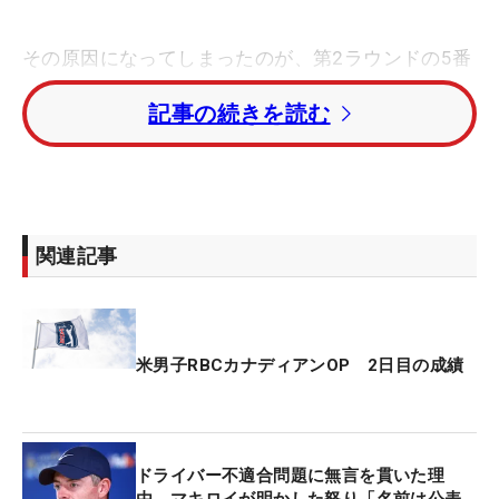
その原因になってしまったのが、第2ラウンドの5番
パー4。ティショットを右ラフに打ちこむと、残り
記事の続きを読む
134ヤードの第2打が165ヤードと大きくオーバー
し、ボールはグリーンを取り囲んだギャラリーも越
えていった。ペナルティを払ったあともグリーンに
到達するまでにさらに3打を要し、最後は2メートル
から2パット。クアドラプルボギーの「８」と大叩
関連記事
きした。
その後もショットが定まらずに8番でボギー。後半
に入っても10番でボギーを叩くと、11番パー3では
米男子RBCカナディアンOP 2日目の成績
ダブルボギーと立て直し不能の状態に。初バーディ
は15番パー4。1メートルにつけてようやく1打取り
戻したが、時すでに遅し。前半「40」、後半も
ドライバー不適合問題に無言を貫いた理
「38」で「78」と崩れた。トータルスコアは9オー
由 マキロイが明かした怒り「名前は公表