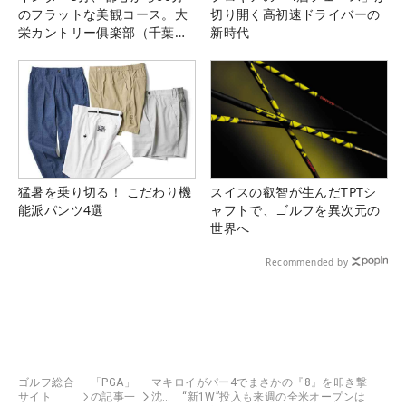
のフラットな美観コース。大
切り開く高初速ドライバーの
栄カントリー俱楽部（千葉
新時代
県）
猛暑を乗り切る！ こだわり機
スイスの叡智が生んだTPTシ
能派パンツ4選
ャフトで、ゴルフを異次元の
世界へ
Recommended by
ゴルフ総合
「PGA」
マキロイがパー4でまさかの『8』を叩き撃
サイト
の記事一
沈… “新1W”投入も来週の全米オープンは