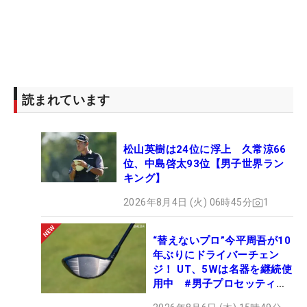
読まれています
松山英樹は24位に浮上 久常涼66
位、中島啓太93位【男子世界ラン
キング】
2026年8月4日 (火) 06時45分
1
“替えないプロ”今平周吾が10
年ぶりにドライバーチェン
ジ！ UT、5Wは名器を継続使
用中 #男子プロセッティン
グ