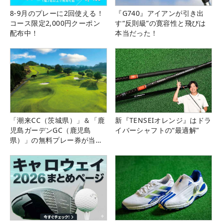
8-9月のプレーに2回使える！
『G740』アイアンが引き出
コース限定2,000円クーポン
す“反則級”の寛容性と飛びは
配布中！
本当だった！
「潮来CC（茨城県）」＆「鹿
新『TENSEIオレンジ』はドラ
児島ガーデンGC（鹿児島
イバーシャフトの“最適解”
県）」の無料プレー券が当た
る！！