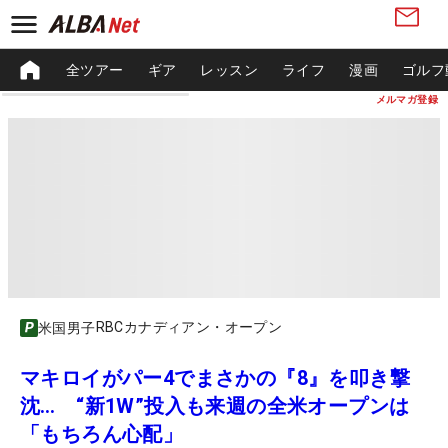
全ツアー
ギア
レッスン
ライフ
漫画
ゴルフ
メルマガ登録
RBCカナディアン・オープン
米国男子
マキロイがパー4でまさかの『8』を叩き撃
沈… “新1W”投入も来週の全米オープンは
「もちろん心配」