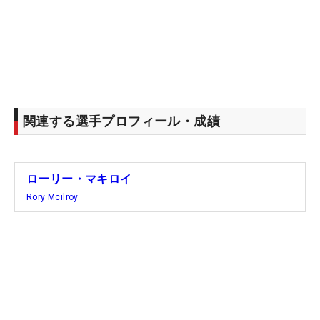
イの名前がリークされ、それに腹を立てて4日間無
言を貫き、コースを去るという“騒動”に発展した。
今週は予選落ちにもサバサバした表情でメディアと
対峙。「来週のオークモントでは、何よりもフェア
ウェイを攻めることが大切だ。まだティショットで
関連する選手プロフィール・成績
欠けているモノを探しているところだ。その部分が
うまくいけば、すべてがうまくいく。今はそれがで
きていない…」と苦しい胸中を吐露した。
ローリー・マキロイ
Rory Mcilroy
カナディアンオープンは2度の勝利を挙げている
が、このTPCトロントは初参戦でもあった。「週末
は自宅に戻って練習だ」。フロリダ州へと向かい、
ネジを巻き直す。（文・武川玲子＝米国在住）