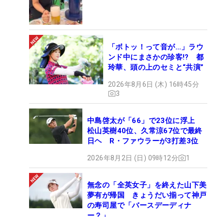
「ボトッ！って音が…」ラウ
ンド中にまさかの珍客!? 都
玲華、頭の上のセミと“共演”
2026年8月6日 (木) 16時45分
3
中島啓太が「66」で23位に浮上
松山英樹40位、久常涼67位で最終
日ヘ R・ファウラーが3打差3位
2026年8月2日 (日) 09時12分
1
無念の「全英女子」を終えた山下美
夢有が帰国 きょうだい揃って神戸
の寿司屋で「バースデーディナ
ー？」