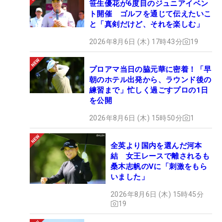
笹生優花が6度目のジュニアイベン
ト開催 ゴルフを通じて伝えたいこ
と「真剣だけど、それを楽しむ」
2026年8月6日 (木) 17時43分
19
プロアマ当日の脇元華に密着！「早
朝のホテル出発から、ラウンド後の
練習まで」忙しく過ごすプロの1日
を公開
2026年8月6日 (木) 15時50分
1
全英より国内を選んだ河本
結 女王レースで離されるも
桑木志帆のVに「刺激をもら
いました」
2026年8月6日 (木) 15時45分
19