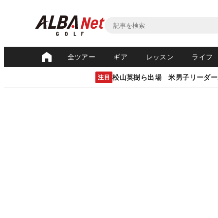
全ツアー
ギア
レッスン
ライフ
松山英樹ら出場 米男子リーダー
注目