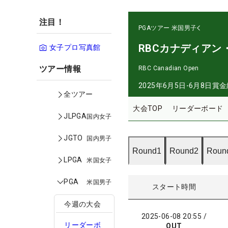
注目！
PGAツアー
米国男子
RBCカナディアン
女子プロ写真館
ツアー情報
RBC Canadian Open
2025年6月5日-6月8日
賞金
全ツアー
大会TOP
リーダーボード
JLPGA
国内女子
JGTO
国内男子
Round1
Round2
Roun
LPGA
米国女子
PGA
米国男子
スタート時間
今週の大会
2025-06-08 20:55
/
リーダーボ
OUT