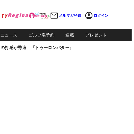
メルマガ登録
ログイン
Sニュース
ゴルフ場予約
連載
プレゼント
しの打感が秀逸 『トゥーロンパター』