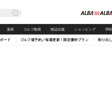
漫画
ゴルフ動画
雑誌出版
ショッピング
SN
ボード
ゴルフ場予約／毎週更新！限定優待プラン
削り出