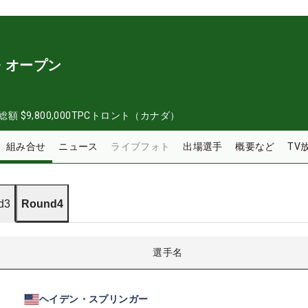
・オープン
総額
$9,800,000
TPCトロント（カナダ）
組み合せ
ニュース
ライブフォト
出場選手
概要など
TV
d3
Round4
選手名
ヘイデン・スプリンガー