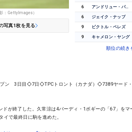
6
アンドリュー・パットナム
GettyImages）
6
ジェイク・ナップ
の写真
1
枚を見る
9
ビクトル・ペレズ
9
キャメロン・ヤング
順位の続き
プン 3日目◇7日◇TPCトロント（カナダ）◇7389ヤード・
ンドが終了した。久常涼は4バーディ・1ボギーの「67」をマ
位タイで最終日に駒を進めた。