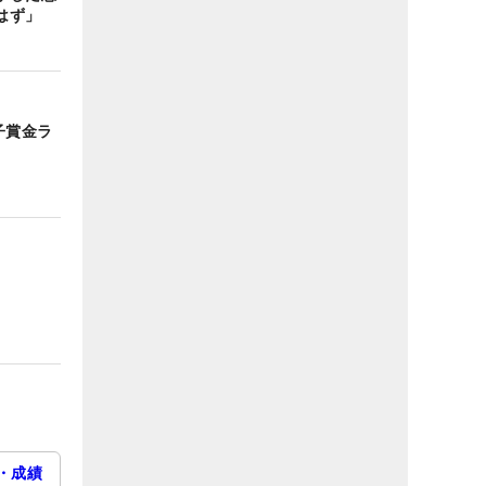
はず」
子賞金ラ
・成績