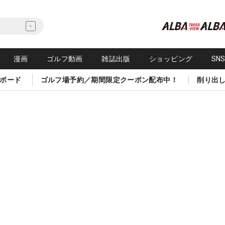
漫画
ゴルフ動画
雑誌出版
ショッピング
SN
ボード
ゴルフ場予約／期間限定クーポン配布中！
削り出