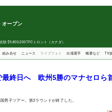
・オープン
総額
$9,800,000
TPCトロント（カナダ）
組み合せ
ニュース
ライブフォト
出場選手
概要など
TV
で最終日へ 欧州5勝のマナセロら
国男子ツアー。第3ラウンドが終了した。