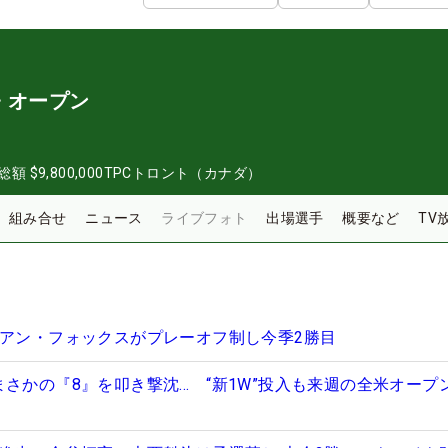
・オープン
総額
$9,800,000
TPCトロント（カナダ）
組み合せ
ニュース
ライブフォト
出場選手
概要など
TV
イアン・フォックスがプレーオフ制し今季2勝目
まさかの『8』を叩き撃沈… “新1W”投入も来週の全米オープ