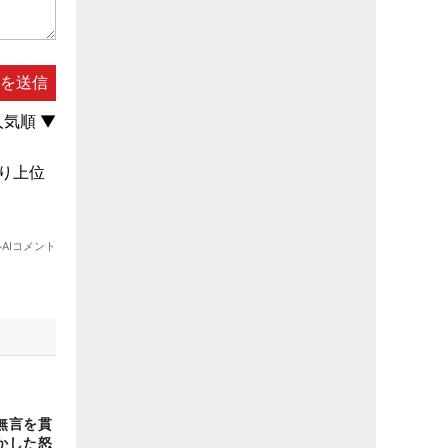
無言を貫
かした怒