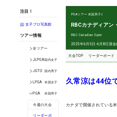
注目！
PGAツアー
米国男子
RBCカナディアン
女子プロ写真館
ツアー情報
RBC Canadian Open
2025年6月5日-6月8日
賞金
全ツアー
大会TOP
リーダーボード
JLPGA
国内女子
JGTO
国内男子
久常涼は44位
LPGA
米国女子
PGA
米国男子
カナダで開催されている米
今週の大会
リーダーボ