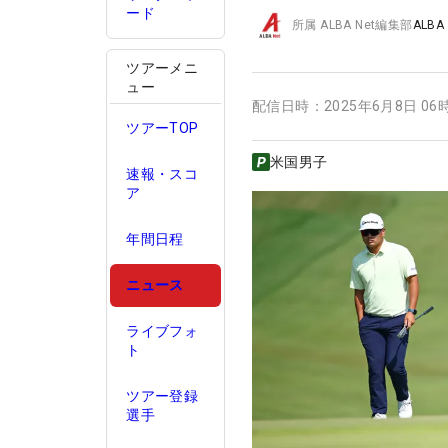
ード
所属
ALBA Net編集部
ALBA
ツアーメニ
ュー
配信日時：
2025年6月8日 06
ツアーTOP
米国男子
速報・スコ
ア
年間日程
ニュース
ライブフォ
ト
ツアー登録
選手