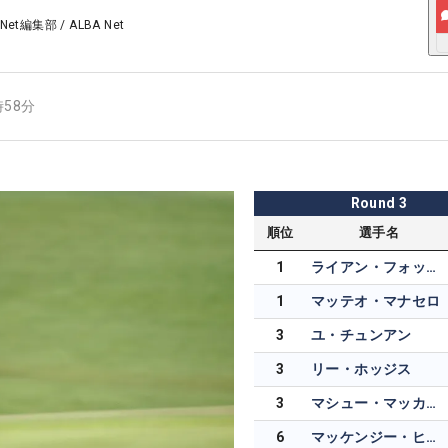
 Net編集部
/
ALBA Net
時58分
Round
3
順位
選手名
1
ライアン・フォックス
1
マッテオ・マナセロ
3
ユ・チュンアン
3
リー・ホッジス
3
マシュー・マッカーティ
6
マッケンジー・ヒューズ