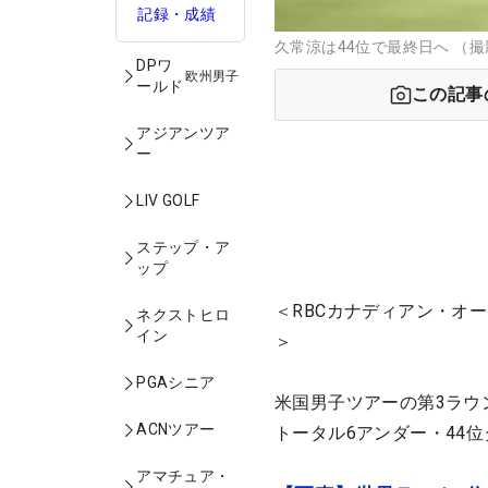
記録・成績
久常涼は44位で最終日へ （撮影：
DPワ
欧州男子
ールド
この記事
アジアンツア
ー
LIV GOLF
ステップ・ア
ップ
＜RBCカナディアン・オー
ネクストヒロ
イン
＞
PGAシニア
米国男子ツアーの第3ラウ
ACNツアー
トータル6アンダー・44
アマチュア・