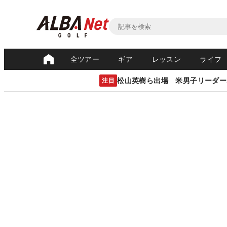
全ツアー
ギア
レッスン
ライフ
松山英樹ら出場 米男子リーダー
注目