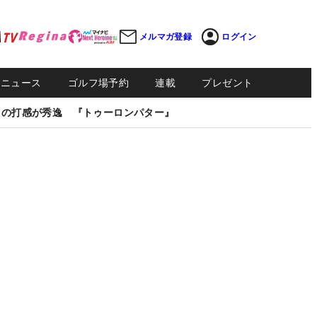
メルマガ登録
ログイン
Sニュース
ゴルフ場予約
連載
プレゼント
しの打感が秀逸 『トゥーロンパター』