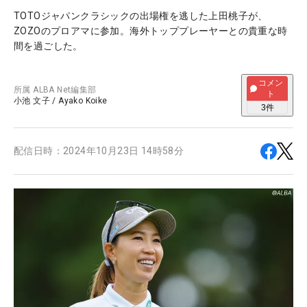
TOTOジャパンクラシックの出場権を逃した上田桃子が、
ZOZOのプロアマに参加。海外トッププレーヤーとの貴重な時
間を過ごした。
コメン
所属
ALBA Net編集部
ト
小池 文子
/
Ayako Koike
3
件
配信日時：
2024年10月23日 14時58分