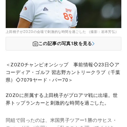
上田桃子がZOZOの会場で刺激的な時間を過ごした （撮影：岩本芳弘）
この記事の写真
1
枚を見る
＜ZOZOチャンピオンシップ 事前情報◇23日◇ア
コーディア・ゴルフ 習志野カントリークラブ（千葉
県）◇7079ヤード・パー70＞
ZOZOに所属する上田桃子がプロアマ戦に出場。世
界トップランカーと刺激的な時間を過ごした。
同組で回ったのは、米国男子ツアー1勝のサヒス・