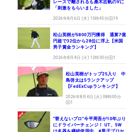
レースで離されるも桑木志帆のVに
「刺激をもらいました」
2026年8月6日 (木) 15時45分
19
松山英樹が5800万円獲得 通算7億
円超で32位から28位に浮上【米国
男子賞金ランキング】
2026年8月4日 (火) 12時30分
1
松山英樹がトップ25入り 中
島啓太は5ランクアップ
【FedExCupランキング】
2026年8月4日 (火) 08時00分
1
“替えないプロ”今平周吾が10年ぶり
にドライバーチェンジ！ UT、5W
は名器を継続使用中 #男子プロセ