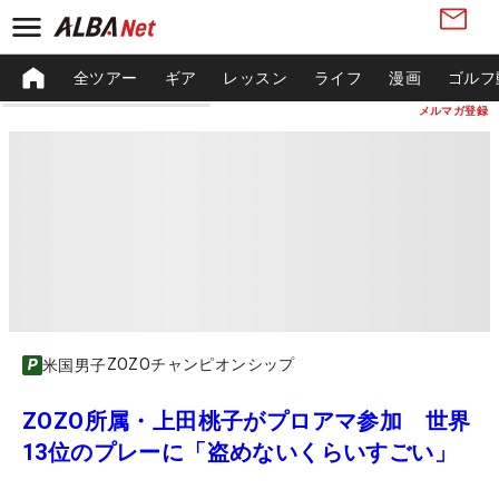
全ツアー
ギア
レッスン
ライフ
漫画
ゴルフ
メルマガ登録
ZOZOチャンピオンシップ
米国男子
ZOZO所属・上田桃子がプロアマ参加 世界
13位のプレーに「盗めないくらいすごい」