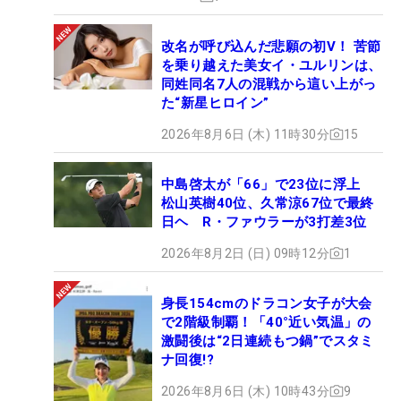
改名が呼び込んだ悲願の初V！ 苦節
を乗り越えた美女イ・ユルリンは、
同姓同名7人の混戦から這い上がっ
た“新星ヒロイン”
2026年8月6日 (木) 11時30分
15
中島啓太が「66」で23位に浮上
松山英樹40位、久常涼67位で最終
日ヘ R・ファウラーが3打差3位
2026年8月2日 (日) 09時12分
1
身長154cmのドラコン女子が大会
で2階級制覇！「40°近い気温」の
激闘後は“2日連続もつ鍋”でスタミ
ナ回復!?
2026年8月6日 (木) 10時43分
9