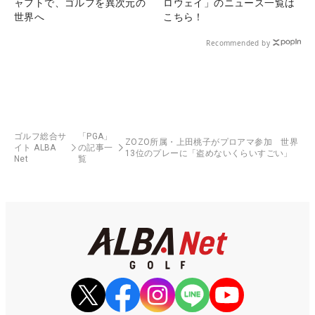
ャフトで、ゴルフを異次元の
ロウェイ」のニュース一覧は
世界へ
こちら！
Recommended by
ゴルフ総合サ
「PGA」
ZOZO所属・上田桃子がプロアマ参加 世界
イト ALBA
の記事一
13位のプレーに「盗めないくらいすごい」
Net
覧