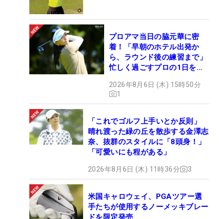
プロアマ当日の脇元華に密
着！「早朝のホテル出発か
ら、ラウンド後の練習まで」
忙しく過ごすプロの1日を公
開
2026年8月6日 (木) 15時50分
1
「これでゴルフ上手いとか反則」
晴れ渡った緑の丘を散歩する金澤志
奈、抜群のスタイルに「8頭身！」
「可愛いにも程がある」
2026年8月6日 (木) 11時36分
3
米国キャロウェイ、PGAツアー選
手たちが使用するノーメッキブレー
ドを限定発売