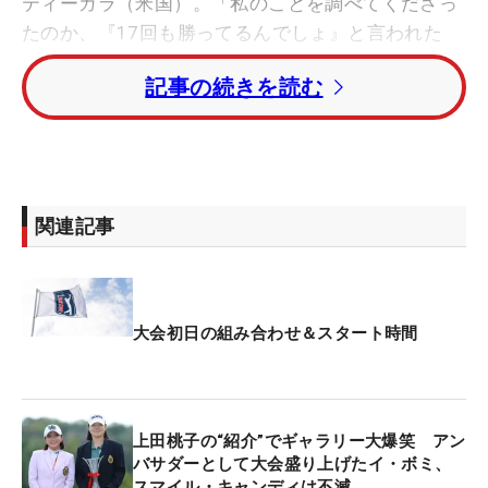
ティーガラ（米国）。「私のことを調べてくださっ
たのか、『17回も勝ってるんでしょ』と言われた
り」と英語での会話も楽しんだ。
記事の続きを読む
一方で「技術的な部分はすごすぎて盗めないくら
い」と、世界ランキング13位のプレーに感銘を受け
た。そのなかでも「ヒントとなるところはいくつか
あった」といい学びの機会になったようだ。
関連記事
一番は身体の使い方。「足から始まって、身体を球
にぶつけるのが上手」と下半身の使い方やアプロー
チのスピンなどゲームの作り方は収穫になった。
大会初日の組み合わせ＆スタート時間
「日本の選手の練習ラウンドの回り方と全然違っ
た」。試合では想定できないシチュエーションのと
ころから何回も練習している姿を見て、感覚を大事
上田桃子の“紹介”でギャラリー大爆笑 アン
にしていることを感じたという。
バサダーとして大会盛り上げたイ・ボミ、
スマイル・キャンディは不滅