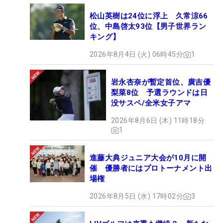
松山英樹は24位に浮上 久常涼66
位、中島啓太93位【男子世界ラン
キング】
2026年8月4日 (火) 06時45分
1
岩永杏奈が暫定首位、廣吉優
梨菜8位 予選ラウンドは日
没サスペ/全米女子アマ
2026年8月6日 (木) 11時18分
1
進藤大典ジュニア大会が10月に開
催 優勝者にはプロトーナメント出
場権
2026年8月5日 (水) 17時02分
3