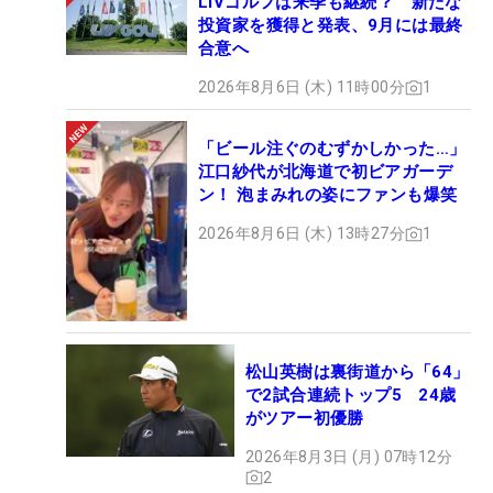
LIVゴルフは来季も継続？ 新たな
投資家を獲得と発表、9月には最終
合意へ
2026年8月6日 (木) 11時00分
1
「ビール注ぐのむずかしかった…」
江口紗代が北海道で初ビアガーデ
ン！ 泡まみれの姿にファンも爆笑
2026年8月6日 (木) 13時27分
1
松山英樹は裏街道から「64」
で2試合連続トップ5 24歳
がツアー初優勝
2026年8月3日 (月) 07時12分
2