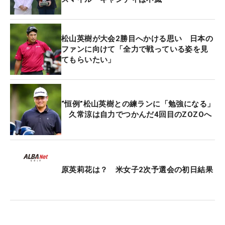
上田は大会初日から3日間観戦する予定。「試合ま
での準備の仕方。パッティンググリーンやドライビ
ングレンジに張り付いて勉強できたら」と世界トッ
松山英樹が大会2勝目へかける思い 日本の
ププレーヤーたちからどん欲に吸収するつもりだ。
ファンに向けて「全力で戦っている姿を見
てもらいたい」
今季はトップ10入りがわずか3回。メルセデス・ラ
ンキングは44位と苦しいシーズンを送っている。2
週前に行われた「富士通レディース」で予選落ちを
“恒例”松山英樹との練ランに「勉強になる」
久常涼は自力でつかんだ4回目のZOZOへ
喫し、来週の日米共催大会「TOTOクラシック」の
連続出場が「9」でストップ。先週の「マスターズ
GCレディース」では体調不良もあって56位に終わ
った。「まずは体調を戻して戦える状態にしない
と」。終盤戦に向けて気持ちを奮い立たせる。
原英莉花は？ 米女子2次予選会の初日結果
（文・小池文子）