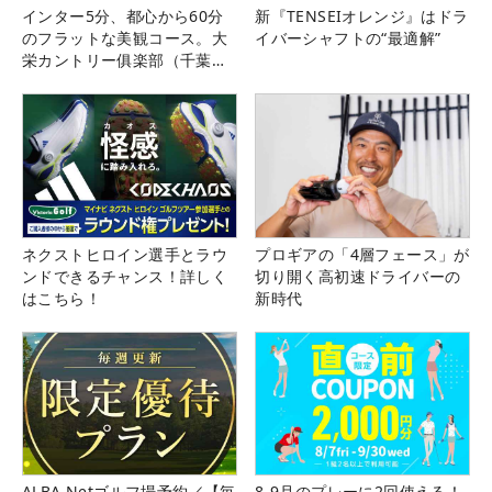
インター5分、都心から60分
新『TENSEIオレンジ』はドラ
のフラットな美観コース。大
イバーシャフトの“最適解”
栄カントリー俱楽部（千葉
県）
ネクストヒロイン選手とラウ
プロギアの「4層フェース」が
ンドできるチャンス！詳しく
切り開く高初速ドライバーの
はこちら！
新時代
ALBA Netゴルフ場予約／【毎
8-9月のプレーに2回使える！