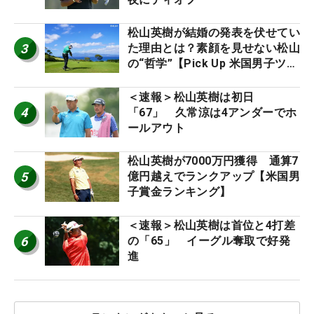
松山英樹が結婚の発表を伏せてい
3
た理由とは？素顔を見せない松山
の“哲学”【Pick Up 米国男子ツア
ー十大ニュース】
＜速報＞松山英樹は初日
4
「67」 久常涼は4アンダーでホ
ールアウト
松山英樹が7000万円獲得 通算7
5
億円越えでランクアップ【米国男
子賞金ランキング】
＜速報＞松山英樹は首位と4打差
6
の「65」 イーグル奪取で好発
進