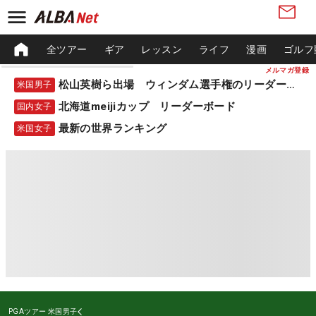
全ツアー
ギア
レッスン
ライフ
漫画
ゴルフ
メルマガ登録
松山英樹ら出場 ウィンダム選手権のリーダーボード
米国男子
北海道meijiカップ リーダーボード
国内女子
最新の世界ランキング
米国女子
PGAツアー
米国男子