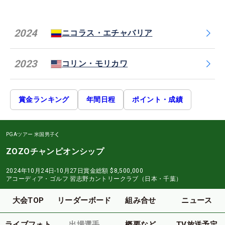
2024
ニコラス・エチャバリア
2023
コリン・モリカワ
賞金ランキング
年間日程
ポイント・成績
PGAツアー
米国男子
ZOZOチャンピオンシップ
2024年10月24日-10月27日
賞金総額
$8,500,000
アコーディア・ゴルフ 習志野カントリークラブ（日本・千葉）
大会TOP
リーダーボード
組み合せ
ニュース
ライブフォト
出場選手
概要など
TV放送予定