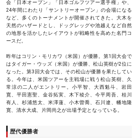
会「日本オープン」「日本ゴルフツアー選手権」や、
24年間にわたり「サントリーオープン」の会場になる
など、多くのトーナメントが開催されてきた。大木を
天然のハザードとし、ドッグレッグや池越えなど自然
の地形を活かしたレイアウトが戦略性を高めた名門コ
ースだ。
昨年はコリン・モリカワ（米国）が優勝。第1回大会で
はタイガー・ウッズ（米国）が優勝、松山英樹が2位に
なった。第3回大会では、その松山が優勝を果たしてい
る。今年は、米国ツアーを主戦場に戦う松山英樹、久
常涼の二人がエントリー。小平智、大西魁斗、岩田
寛、平田憲聖、金谷拓実、木下稜介、今平周吾、桂川
有人、杉浦悠太、米澤蓮、小木曽喬、石川遼、幡地隆
寛、清水大成、片岡尚之が出場予定となっている。
歴代優勝者