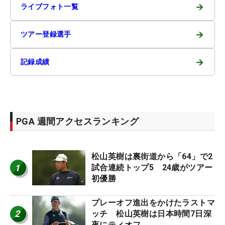
→
ライブフォト一覧
→
ツアー登録選手
→
記録成績
PGA 週間アクセスランキング
松山英樹は裏街道から「64」で2
1
試合連続トップ5 24歳がツアー
初優勝
プレーオフ進出をかけたラストマ
2
ッチ 松山英樹は日本時間7日深
夜にティオフ