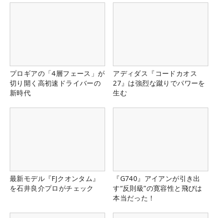
プロギアの「4層フェース」が
アディダス『コードカオス
切り開く高初速ドライバーの
27』は強烈な蹴りでパワーを
新時代
生む
最新モデル『FJクオンタム』
『G740』アイアンが引き出
を石井良介プロがチェック
す“反則級”の寛容性と飛びは
本当だった！