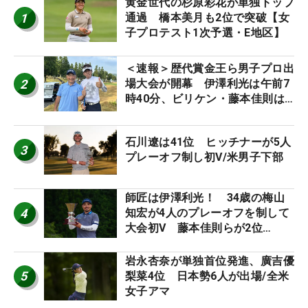
黄金世代の杉原彩花が単独トップ
1
通過 橋本美月も2位で突破【女
子プロテスト1次予選・E地区】
＜速報＞歴代賞金王ら男子プロ出
2
場大会が開幕 伊澤利光は午前7
時40分、ビリケン・藤本佳則は
午前9時30分にティオフ【MAIN
STAGE JOYX OPEN】
石川遼は41位 ヒッチナーが5人
3
プレーオフ制し初V/米男子下部
師匠は伊澤利光！ 34歳の梅山
4
知宏が4人のプレーオフを制して
大会初V 藤本佳則らが2位
【MAIN STAGE JOYX OPEN】
岩永杏奈が単独首位発進、廣吉優
5
梨菜4位 日本勢6人が出場/全米
女子アマ