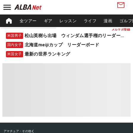
全ツアー
ギア
レッスン
ライフ
漫画
ゴルフ
メルマガ登録
松山英樹ら出場 ウィンダム選手権のリーダーボード
米国男子
北海道meijiカップ リーダーボード
国内女子
最新の世界ランキング
米国女子
アマチュア・その他