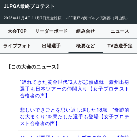
JLPGA最終プロテスト
2025年11月4日-11月7日
賞金総額
―
JFE瀬戸内海ゴルフ倶楽部（岡山県）
大会TOP
リーダーボード
組み合せ
ニュース
ライブフォト
出場選手
概要など
TV放送予定
【この大会のニュース】
“遅れてきた黄金世代”2人が悲願成就 豪州出身
選手も日本ツアーの仲間入り【女子プロテスト
合格者の声】
悲しいできごとを思い返し涙した18歳 “奇跡的
な大まくり”を果たした選手も登場【女子プロテ
スト合格者の声】