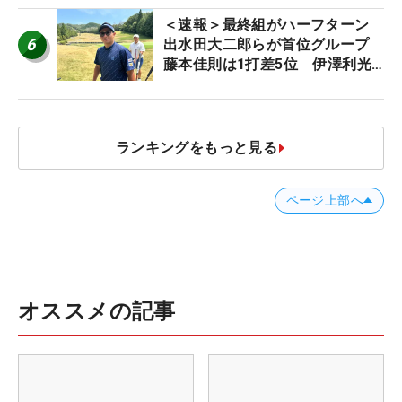
＜速報＞最終組がハーフターン
6
出水田大二郎らが首位グループ
藤本佳則は1打差5位 伊澤利光
は52位タイ【MAIN STAGE
JOYX OPEN】
ランキングをもっと見る
ページ上部へ
オススメの記事