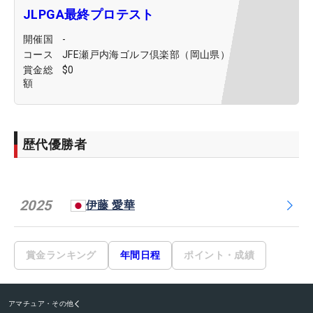
JLPGA最終プロテスト
開催国
-
コース
JFE瀬戸内海ゴルフ倶楽部（岡山県）
賞金総
$0
額
歴代優勝者
2025
伊藤 愛華
賞金ランキング
年間日程
ポイント・成績
アマチュア・その他