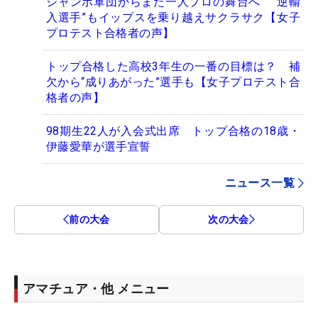
ジャンボ軍団からまた一人プロの舞台へ “逆輸
入選手”もイップスを乗り越えサクラサク【女子
プロテスト合格者の声】
トップ合格した高校3年生の一番の目標は？ 補
欠から“成りあがった”選手も【女子プロテスト合
格者の声】
98期生22人が入会式出席 トップ合格の18歳・
伊藤愛華が選手宣誓
ニュース一覧
前の大会
次の大会
アマチュア・他 メニュー