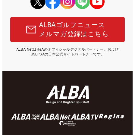
ALBAゴルフニュース
メルマガ登録はこちら
ALBA NetはR&Aのオフィシャルデジタルパートナー、および
USLPGAの日本公式サイトパートナーです。