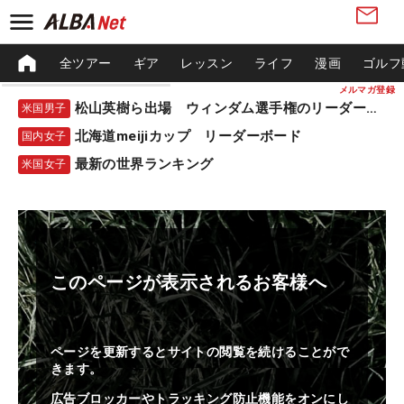
全ツアー
ギア
レッスン
ライフ
漫画
ゴルフ
メルマガ登録
松山英樹ら出場 ウィンダム選手権のリーダーボード
米国男子
北海道meijiカップ リーダーボード
国内女子
最新の世界ランキング
米国女子
このページが表示されるお客様へ
ページを更新するとサイトの閲覧を続けることがで
きます。
広告ブロッカーやトラッキング防止機能をオンにし