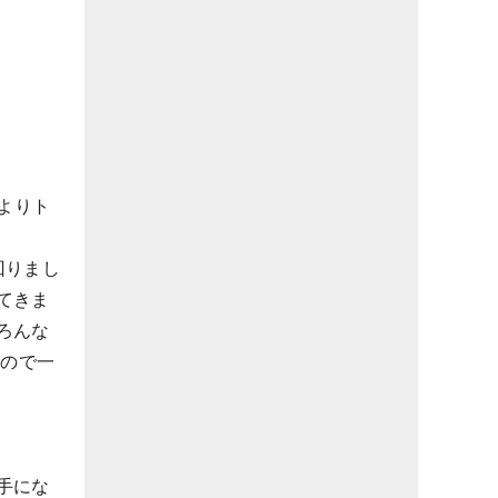
によりト
回りまし
てきま
ろんな
なので一
手にな