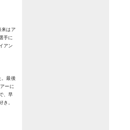
将来はア
選手に
イアン
た。最後
ツアーに
で、早
好き。