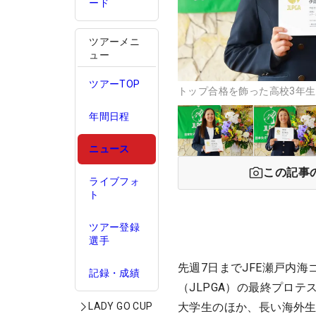
ード
ツアーメニ
ュー
ツアーTOP
トップ合格を飾った高校3年生
年間日程
ニュース
この記事
ライブフォ
ト
ツアー登録
選手
先週7日までJFE瀬戸内
記録・成績
（JLPGA）の最終プロ
大学生のほか、長い海外生
LADY GO CUP