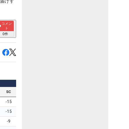
お届けす
コメン
ト
0
件
SC
-15
-15
-9