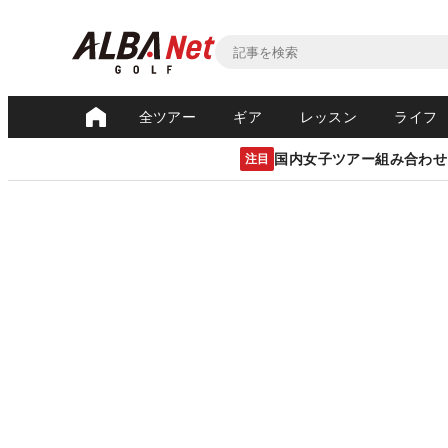
全ツアー
ギア
レッスン
ライフ
国内女子ツアー組み合わせ
注目