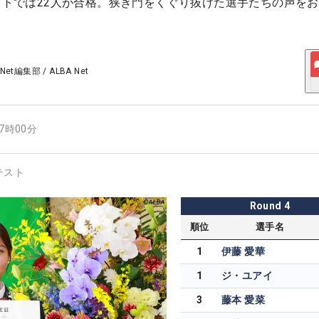
テストでは22人が合格。狭き門をくぐり抜けた選手たちの声を
 Net編集部
/
ALBA Net
07時00分
テスト
Round
4
順位
選手名
1
伊藤 愛華
1
ジ・ユアイ
3
藤本 愛菜