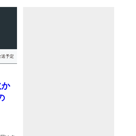
放送予定
欠か
の