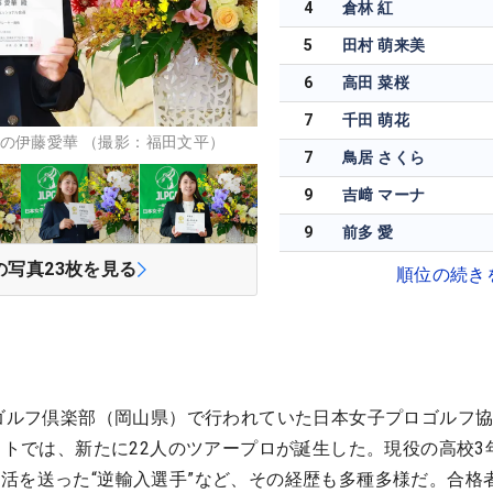
4
倉林 紅
5
田村 萌来美
6
高田 菜桜
7
千田 萌花
の伊藤愛華 （撮影：福田文平）
7
鳥居 さくら
9
吉﨑 マーナ
9
前多 愛
の写真
23
枚を見る
順位の続き
海ゴルフ倶楽部（岡山県）で行われていた日本女子プロゴルフ
テストでは、新たに22人のツアープロが誕生した。現役の高校3
活を送った“逆輸入選手”など、その経歴も多種多様だ。合格