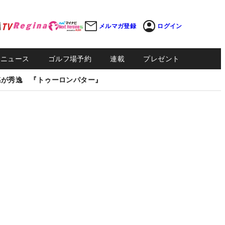
メルマガ登録
ログイン
Sニュース
ゴルフ場予約
連載
プレゼント
感が秀逸 『トゥーロンパター』