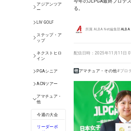
今年のJLPGA最終プロ
アジアンツア
る。
ー
LIV GOLF
所属
ALBA Net編集部
ALBA
ステップ・ア
ップ
ネクストヒロ
配信日時：
2025年11月11日 
イン
アマチュア・その他
#
プロ
PGAシニア
ACNツアー
アマチュア・
他
今週の大会
リーダーボ