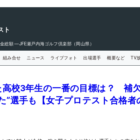
スト
金総額
―
JFE瀬戸内海ゴルフ倶楽部（岡山県）
組み合せ
ニュース
ライブフォト
出場選手
概要など
TV
た高校3年生の一番の目標は？ 補
た”選手も【女子プロテスト合格者