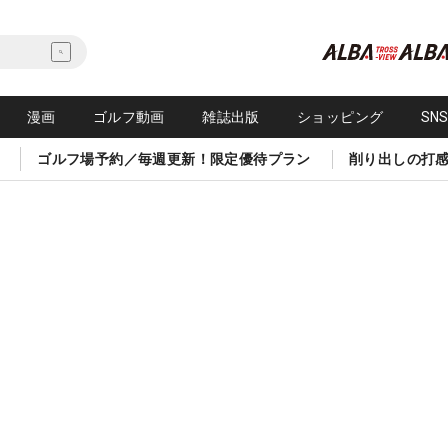
漫画
ゴルフ動画
雑誌出版
ショッピング
SN
ゴルフ場予約／毎週更新！限定優待プラン
削り出しの打