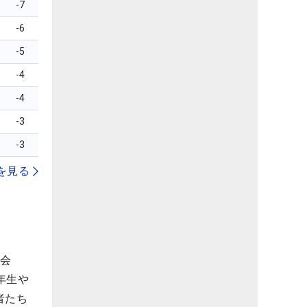
-7
-6
-5
-4
-4
-3
-3
を見る
協会
年生や
者たち