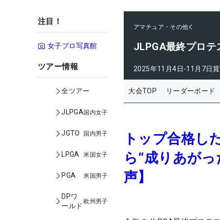
注目！
アマチュア・その他
JLPGA最終プロテ
女子プロ写真館
ツアー情報
2025年11月4日-11月7日
賞
大会TOP
リーダーボード
全ツアー
JLPGA
国内女子
JGTO
国内男子
トップ合格し
ら“成りあがっ
LPGA
米国女子
声】
PGA
米国男子
DPワ
欧州男子
ールド