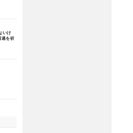
ないけ
通過を祈