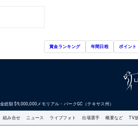
賞金ランキング
年間日程
ポイント
金総額
$9,000,000
メモリアル・パークGC（テキサス州）
組み合せ
ニュース
ライブフォト
出場選手
概要など
TV