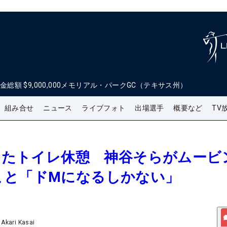
金総額
$9,000,000
メモリアル・パークGC（テキサス州）
組み合せ
ニュース
ライブフォト
出場選手
概要など
TV
冷えたトイレ休憩 神谷そらがムービ
こと「ドMになるしかない」
/
Akari Kasai