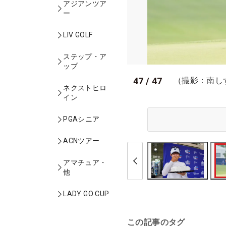
アジアンツア
ー
LIV GOLF
ステップ・ア
ップ
47
/
47
（撮影：南し
ネクストヒロ
イン
PGAシニア
ACNツアー
アマチュア・
他
LADY GO CUP
この記事のタグ