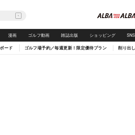
漫画
ゴルフ動画
雑誌出版
ショッピング
SN
ボード
ゴルフ場予約／毎週更新！限定優待プラン
削り出