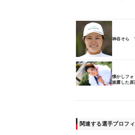
神谷そら 
懐かしフォ
披露した原
関連する選手プロフィ