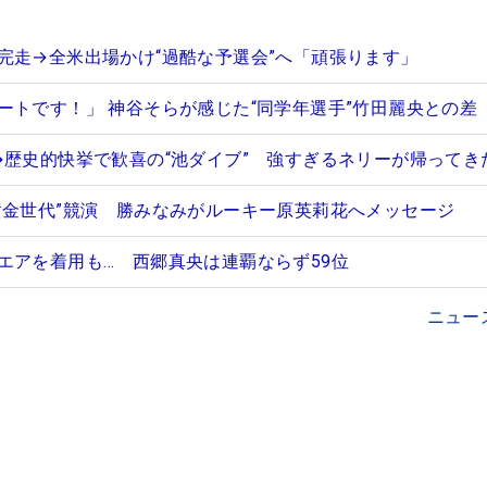
完走→全米出場かけ“過酷な予選会”へ「頑張ります」
ートです！」 神谷そらが感じた“同学年選手”竹田麗央との差
→歴史的快挙で歓喜の“池ダイブ” 強すぎるネリーが帰ってき
黄金世代”競演 勝みなみがルーキー原英莉花へメッセージ
エアを着用も… 西郷真央は連覇ならず59位
ニュー