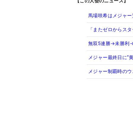
【この大会のニュース】
馬場咲希はメジャー
「またゼロからスタ
無双5連勝→未勝利
メジャー最終日に“
メジャー制覇時のウ