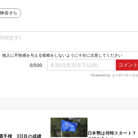
#神谷そら
日本勢は何時スタート？
選手権 3日目の成績