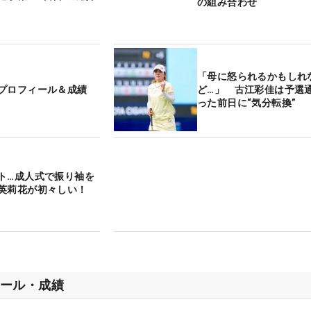
の組み合わせ
「母に怒られるかもしれ
プロフィール＆成績
ど…」 古江彩佳は予選
った前日に“気分転換”
ト…成人式で振り袖を
英莉花が初々しい！
ール・成績