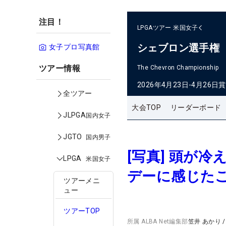
注目！
LPGAツアー
米国女子
シェブロン選手権
女子プロ写真館
ツアー情報
The Chevron Championship
2026年4月23日-4月26日
賞
全ツアー
大会TOP
リーダーボード
JLPGA
国内女子
JGTO
国内男子
[写真] 頭が
LPGA
米国女子
デーに感じた
ツアーメニ
ュー
ツアーTOP
所属
ALBA Net編集部
笠井 あかり