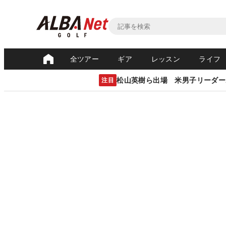
全ツアー
ギア
レッスン
ライフ
松山英樹ら出場 米男子リーダー
注目