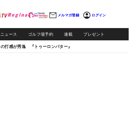
メルマガ登録
ログイン
Sニュース
ゴルフ場予約
連載
プレゼント
しの打感が秀逸 『トゥーロンパター』