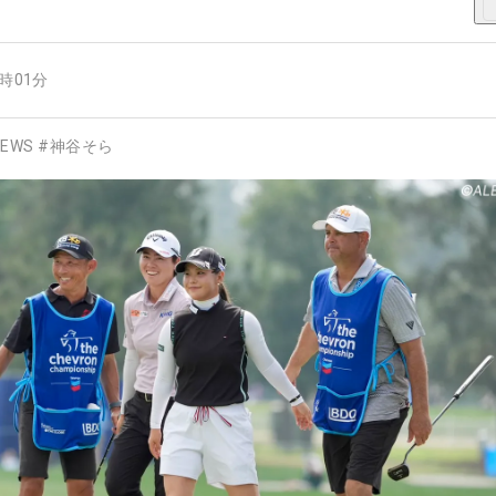
5時01分
EWS
#
神谷そら