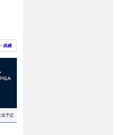
・成績
放送予定