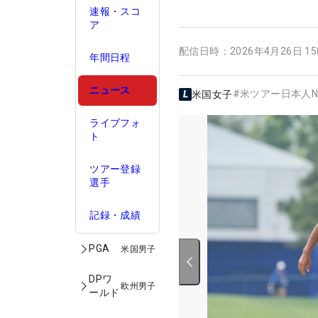
速報・スコ
ア
配信日時：
2026年4月26日 1
年間日程
ニュース
#
米ツアー日本人N
米国女子
ライブフォ
ト
ツアー登録
選手
記録・成績
PGA
米国男子
DPワ
欧州男子
ールド