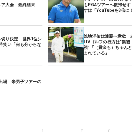
ジニア大会 最終結果
もPGAツアーへ復帰せず
すは「YouTubeを3倍に
浅地洋佑は連覇へ意欲 
打ち切り決定 世界1位シ
LIVゴルフの行方は“楽観
苦笑い「何も分からな
視”「（賞金も）ちゃん
まれている」
出場 米男子ツアーの