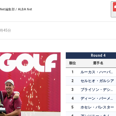
 Net編集部
/
ALBA Net
0時45分
Round
4
順位
選手名
1
ルーカス・ハーバート
2
セルヒオ・ガルシア
3
ブライソン・デシャンボー
4
ディーン・バーメスター
5
ホセレ・バレスター