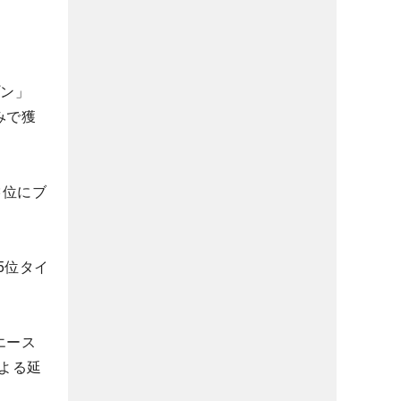
プン」
みで獲
3位にブ
5位タイ
エース
よる延