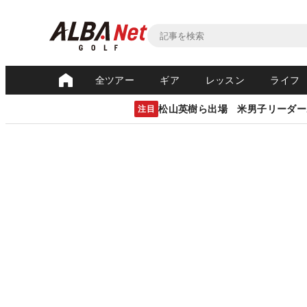
全ツアー
ギア
レッスン
ライフ
松山英樹ら出場 米男子リーダー
注目