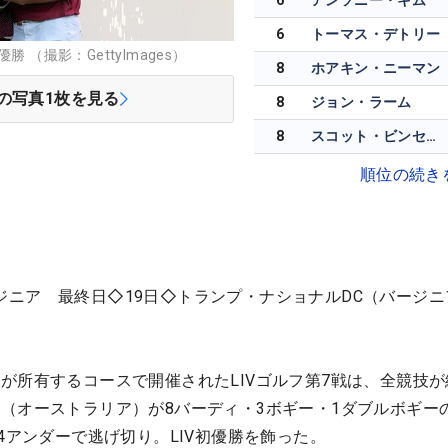
6
アンソニー・キム
6
トーマス・デトリー
 （撮影：GettyImages）
8
ホアキン・ニーマン
の写真
1
枚を見る
8
ジョン・ラーム
8
スコット・ビンセント
順位の続き
 バージニア 最終日◇19日◇トランプ・ナショナルDC（バージ
が所有するコースで開催されたLIVゴルフ第7戦は、全競技が
（オーストラリア）が8バーディ・3ボギー・1ダブルボギー
4アンダーで逃げ切り。LIV初優勝を飾った。