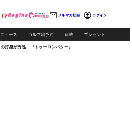
メルマガ登録
ログイン
Sニュース
ゴルフ場予約
連載
プレゼント
しの打感が秀逸 『トゥーロンパター』