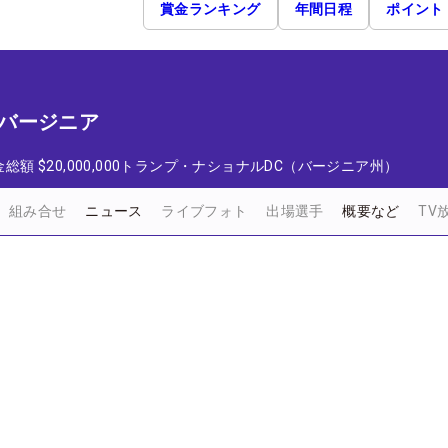
賞金ランキング
年間日程
ポイント
t バージニア
金総額
$20,000,000
トランプ・ナショナルDC（バージニア州）
組み合せ
ニュース
ライブフォト
出場選手
概要など
TV