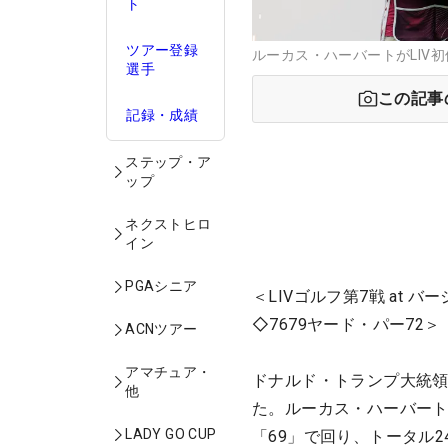
ト
ツアー登録
ルーカス・ハーバートがLIV初優勝
選手
この記事
記録・成績
ステップ・ア
ップ
ネクストヒロ
イン
PGAシニア
＜LIVゴルフ第7戦 at
◇7679ヤード・パー72＞
ACNツアー
アマチュア・
ドナルド・トランプ大統領
他
た。ルーカス・ハーバート
LADY GO CUP
「69」で回り、トータル2