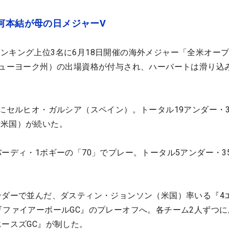
河本結が母の日メジャーV
ンキング上位3名に6月18日開催の海外メジャー「全米オー
ニューヨーク州）の出場資格が付与され、ハーバートは滑り込
位にセルヒオ・ガルシア（スペイン）。トータル19アンダー・
（米国）が続いた。
バーディ・1ボギーの「70」でプレー。トータル5アンダー・3
ンダーで並んだ、ダスティン・ジョンソン（米国）率いる『4
『ファイアーボールGC』のプレーオフへ。各チーム2人ずつに
エースズGC』が制した。