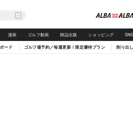
漫画
ゴルフ動画
雑誌出版
ショッピング
SN
ボード
ゴルフ場予約／毎週更新！限定優待プラン
削り出