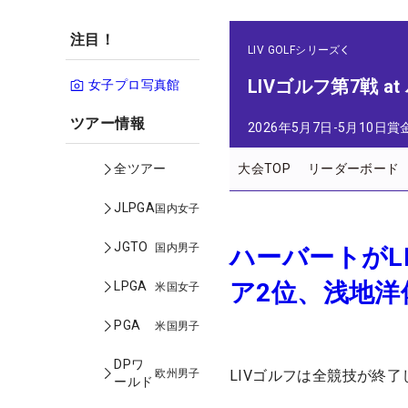
注目！
LIV GOLFシリーズ
LIVゴルフ第7戦 a
女子プロ写真館
ツアー情報
2026年5月7日-5月10日
賞
大会TOP
リーダーボード
全ツアー
JLPGA
国内女子
JGTO
国内男子
ハーバートがL
ア2位、浅地洋
LPGA
米国女子
PGA
米国男子
DPワ
欧州男子
LIVゴルフは全競技が終了
ールド