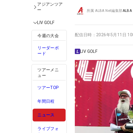
アジアンツア
ー
所属
ALBA Net編集部
ALBA
LIV GOLF
配信日時：
2026年5月11日 1
今週の大会
リーダーボ
LIV GOLF
ード
ツアーメニ
ュー
ツアーTOP
年間日程
ニュース
ライブフォ