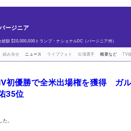
t バージニア
金総額
$20,000,000
トランプ・ナショナルDC（バージニア州）
組み合せ
ニュース
ライブフォト
出場選手
概要など
TV
IV初優勝で全米出場権を獲得 ガ
佑35位
した。