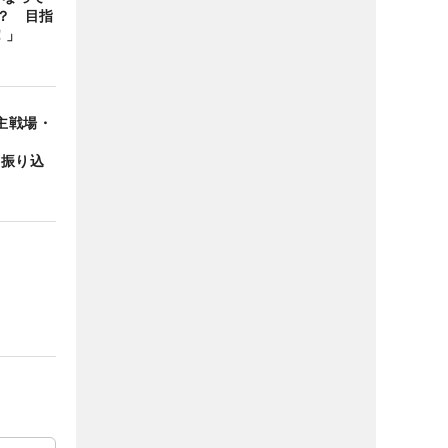
？ 目指
！」
主戦場・
と振り込