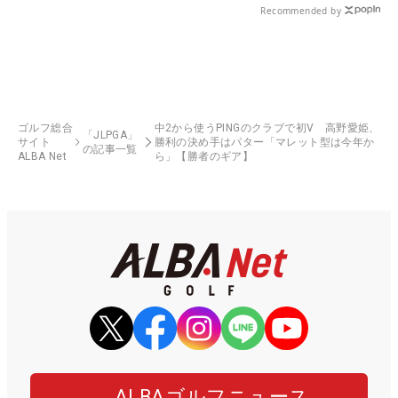
Recommended by
ゴルフ総合
中2から使うPINGのクラブで初V 高野愛姫、
「JLPGA」
サイト
勝利の決め手はパター「マレット型は今年か
の記事一覧
ALBA Net
ら」【勝者のギア】
ALBAゴルフニュース