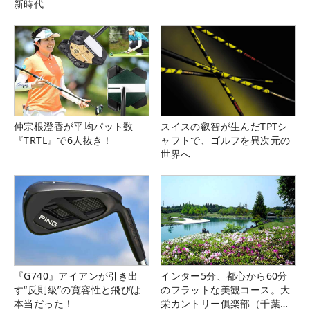
新時代
仲宗根澄香が平均パット数
スイスの叡智が生んだTPTシ
『TRTL』で6人抜き！
ャフトで、ゴルフを異次元の
世界へ
『G740』アイアンが引き出
インター5分、都心から60分
す“反則級”の寛容性と飛びは
のフラットな美観コース。大
本当だった！
栄カントリー俱楽部（千葉