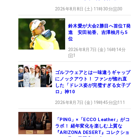
2026年8月8日 (土) 11時30分
30
鈴木愛が大会2勝目へ首位T発
進 安田祐香、吉澤柚月ら5
位
2026年8月7日 (金) 16時14分
1
ゴルフウェアとは一味違うギャップ
にノックアウト！ ファンが惚れ直
した「ドレス姿が完璧すぎる女子プ
ロ」神10
2026年8月7日 (金) 19時45分
111
「PING」×「ECCO Leather」がコ
ラボ！ 経年変化を楽しむ上質な
『ARIZONA DESERT』コレクショ