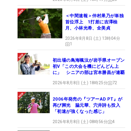
＜中間速報＞仲村果乃が単独
首位浮上 1打差に吉澤柚
月、小林光希、全美貞
2026年8月8日 (土) 13時04分
1
初出場の鳥海颯汰が岩手県オープン
初V「この大会を機にどんどん上
に」 シニアの部は宮本勝昌が連覇
2026年8月8日 (土) 18時25分
72
2006年発売の『ツアーAD PT』が
再び脚光 脇元華、穴井詩も投入
「初速が強くなった感じ」
2026年8月8日 (土) 08時56分
4