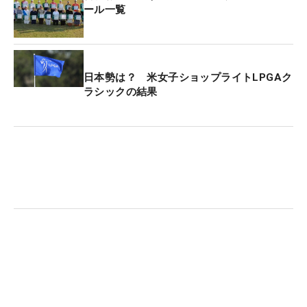
ール一覧
「2番目に活躍したのはドライバーです。毎日ほぼ
曲がっていませんでした。『440 SFT』は、ピンの
担当の方とトラックマンで計測してデータを取りな
がら決めました。つかまりの良さが気に入っていま
日本勢は？ 米女子ショップライトLPGAク
す。昨年は『G430 LST』を使っていて『G440
ラシックの結果
SFT』をテストしたら、キャリーで7ヤード伸びまし
た。ヘッドを替えただけなのにちゃんと飛ぶように
なったので、ダイキンからすぐに投入しました。シ
ャフトのディアマナWBは今年から使っています。
何かが理由で替えたのですが、忘れてしまいました
（笑）」
頼りになる14本とともにつかんだ勝利だった。
なお、パターの勝数は今季12戦中6勝がオデッセイ
（岩井千怜、吉田優利、穴井詩、安田祐香、神谷そ