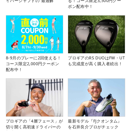
イバーシャフトの“最適解”
る！コース限定3,500円クー
ポン配布中！
8-9月のプレーに2回使える！
プロギアのRS DUOはFW・UT
コース限定2,000円クーポン
も完成度が高く購入者続出！
配布中！
プロギアの「4層フェース」が
最新モデル『FJクオンタム』
切り開く高初速ドライバーの
を石井良介プロがチェック