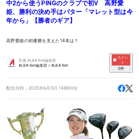
中2から使うPINGのクラブで初V 高野愛
姫、勝利の決め手はパター「マレット型は今
年から」【勝者のギア】
高野愛姫の初優勝を支えた14本は？
コメン
所属
ALBA Net編集部
ト
ALBA Net編集部
/
ALBA Net
0
件
配信日時：
2025年6月9日 14時00分