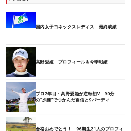
「入りまくったので。今までピン型を使うことが多
かったのですが、今年の開幕からこのマレット型
（オスロ3）に替えました。マレットを使ったこと
がなくてどうなるか正直分からなかったのですが、
国内女子ヨネックスレディス 最終成績
1回使ってみようと。ピン型だとフェース面を合わ
せた時にどこを向いているか分からなくなることが
あって。マレットは後ろが長いから合わせやすくな
りました。今週は『狙ったところに構える』ことを
高野愛姫 プロフィール＆今季戦績
テーマにしていたので、構えやすくなってとてもい
いです」
同週開催の国内男子メジャーで勝利した、蟬川泰果
プロ2年目・高野愛姫が逆転初V 90分
も元々ピン型ユーザーだが、直近で『PLD オスロ
の“夕練”でつかんだ自信と9バーディ
3』に変更しており、同形状の同週優勝となった。
また、高野はドライバーも初勝利に貢献したと実感
していると話す。
合格おめでとう！ 96期生21人のプロフィ