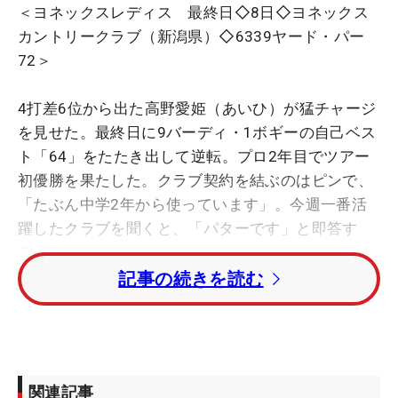
＜ヨネックスレディス 最終日◇8日◇ヨネックス
カントリークラブ（新潟県）◇6339ヤード・パー
72＞
4打差6位から出た高野愛姫（あいひ）が猛チャージ
を見せた。最終日に9バーディ・1ボギーの自己ベス
ト「64」をたたき出して逆転。プロ2年目でツアー
初優勝を果たした。クラブ契約を結ぶのはピンで、
「たぶん中学2年から使っています」。今週一番活
躍したクラブを聞くと、「パターです」と即答す
る。
記事の続きを読む
とにかく勝負所のパットを決め続けた最終日。グリ
ーン上で手繰り寄せた初優勝でもあった。本人もそ
こには納得の表情を浮かべる。
関連記事