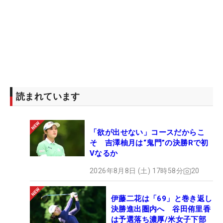
ら、稲垣那奈子）で、ピンが５勝目（佐久間朱莉
2、工藤遥加、菅沼菜々、高野）。スコッティ・キ
ャメロンが1勝（申ジエ）となった。ゴルフボール
はタイトリストが７勝目（佐久間2、工藤、穴井、
申、稲垣、高野）で初優勝する選手の量産を続けて
おり、スリクソン（岩井、安田、菅沼）が3勝、ブ
リヂストン（吉田）とキャロウェイ（神谷）が1勝
ずつとなった。
読まれています
【高野愛姫の優勝ギア】
「欲が出せない」コースだからこ
1W：ピン G440 SFT（9° ディアマナWB53Ｓ）
そ 吉澤柚月は“鬼門”の決勝Rで初
4,5Ｗ：ピン Ｇ440 MAX（17,19° ディアマナＷＢ53
Vなるか
Ｓ）
2026年8月8日 (土) 17時58分
20
4,5Ｕ：ピン Ｇ440（23,26° TOUR AD HY-75Ｓ）
6Ｉ～Ｗ：ピン BLUEPRINT Ｓ（
N.S.PRO
850ＧＨ
伊藤二花は「69」と巻き返し
neo S）
決勝進出圏内へ 谷田侑里香
50,54,58°：タイトリスト ボーケイフォージド
は予選落ち濃厚/米女子下部