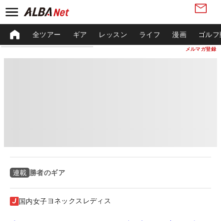
全ツアー
ギア
レッスン
ライフ
漫画
ゴルフ
メルマガ登録
勝者のギア
連載
ヨネックスレディス
国内女子