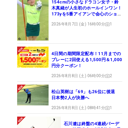
154cmの小さなドラコン女子・鈴
木真緒が人生初のホールインワン！
173yを5番アイアンで会心のショッ
ト
2026年8月7日 (金) 16時00分
1
4日間の期間限定配布！11月までの
プレーに2回使える1,500円＆1,000
円分クーポン！
2026年8月8日 (土) 06時00分
2
松山英樹は「69」も26位に後退
日本勢2人が決勝へ
2026年8月8日 (土) 08時41分
1
石川遼は終盤の4連続バーデ