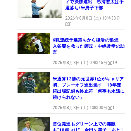
ィで決勝進出 杉浦悠太は予
選落ち/米男子下部
2026年8月8日 (土) 10時33分
1
6戦連続予選落ちから復活の狼煙
入谷響を救った師匠・中嶋常幸の助
言
2026年8月8日 (土) 07時45分
19
米通算13勝の元世界1位がキャリア
初、プレーオフ進出逃す 18年連
続出場記録も終止符「何事も永遠に
続けられない」
2026年8月8日 (土) 10時00分
1
首位発進もグリーン上での開眼
も“10年ぶり” 金田久美子「あと1