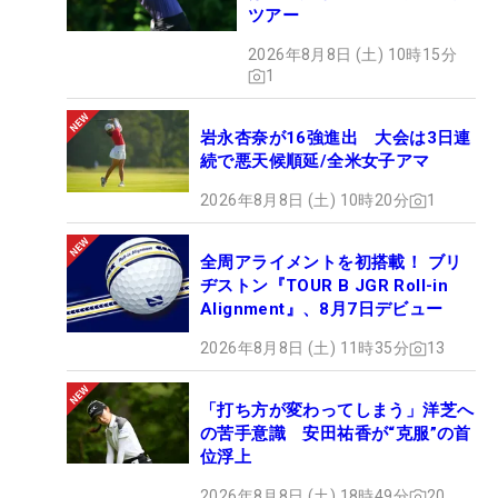
（
N.S.PRO
950GH S）
ツアー
PT：ピン スコッツデール オスロ3
2026年8月8日 (土) 10時15分
BALL：タイトリスト Pro V1
1
岩永杏奈が16強進出 大会は3日連
続で悪天候順延/全米女子アマ
2026年8月8日 (土) 10時20分
1
全周アライメントを初搭載！ ブリ
ヂストン『TOUR B JGR Roll-in
Alignment』、8月7日デビュー
2026年8月8日 (土) 11時35分
13
「打ち方が変わってしまう」洋芝へ
の苦手意識 安田祐香が“克服”の首
位浮上
2026年8月8日 (土) 18時49分
20