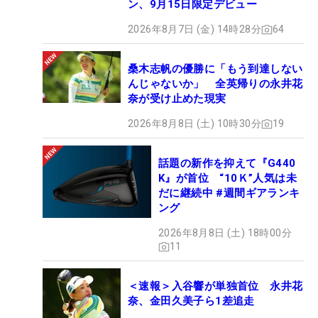
ン、9月15日限定デビュー
2026年8月7日 (金) 14時28分
64
桑木志帆の優勝に「もう到達しない
んじゃないか」 全英帰りの永井花
奈が受け止めた現実
2026年8月8日 (土) 10時30分
19
話題の新作を抑えて『G440
K』が首位 “10Ｋ”人気は未
だに継続中 #週間ギアランキ
ング
2026年8月8日 (土) 18時00分
11
＜速報＞入谷響が単独首位 永井花
奈、金田久美子ら1差追走