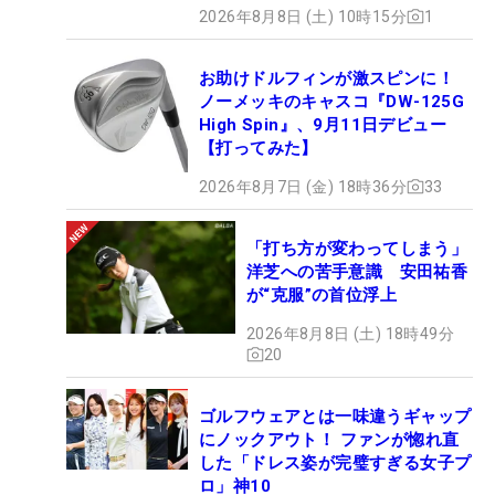
2026年8月8日 (土) 10時15分
1
お助けドルフィンが激スピンに！
ノーメッキのキャスコ『DW-125G
High Spin』、9月11日デビュー
【打ってみた】
2026年8月7日 (金) 18時36分
33
「打ち方が変わってしまう」
洋芝への苦手意識 安田祐香
が“克服”の首位浮上
2026年8月8日 (土) 18時49分
20
ゴルフウェアとは一味違うギャップ
にノックアウト！ ファンが惚れ直
した「ドレス姿が完璧すぎる女子プ
ロ」神10