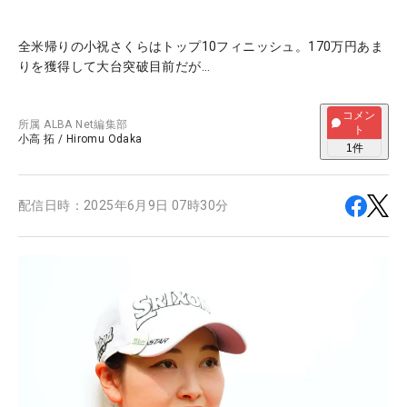
全米帰りの小祝さくらはトップ10フィニッシュ。170万円あま
りを獲得して大台突破目前だが…
コメン
所属
ALBA Net編集部
ト
小高 拓
/
Hiromu Odaka
1
件
配信日時：
2025年6月9日 07時30分