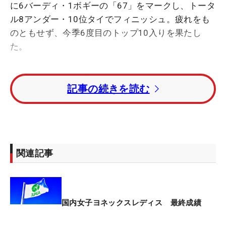
に6バーディ・1ボギーの「67」をマークし、トータ
ル8アンダー・10位タイでフィニッシュ。疲れをも
のともせず、今季6度目のトップ10入りを果たし
た。
初日は10位タイで滑り出したが、2日目に「72」と
記事の続きを読む
伸ばせず優勝戦線から遠のいた。最終日は「伸ばす
ことしか考えていなかった」とバーディを量産。3
日間を振り返ると「もったいないところも多かった
ので、まあまあです。まだ試合は続くので、課題を
直していけるように頑張っていきたい」と次戦以降
関連記事
に目を向けた。
今大会で単独7位に入れば、横峯さくらに次ぐ2番目
に若い年齢での生涯獲得賞金8億円突破だったが、7
国内女子ヨネックスレディス 最終成績
億9895万円余りにとどまり、次戦以降にお預けとな