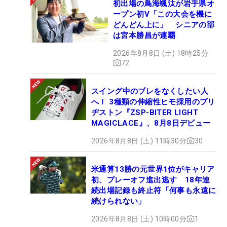
初出場の鳥海颯汰が岩手県オ
ープン初V「この大会を機に
どんどん上に」 シニアの部
は宮本勝昌が連覇
2026年8月8日 (土) 18時25分
72
スイング中のブレをなくしたい人
へ！ 3種類の伸縮性ヒモ採用のブリ
ヂストン『ZSP-BITER LIGHT
MAGICLACE』、8月8日デビュー
2026年8月8日 (土) 11時30分
30
米通算13勝の元世界1位がキャリア
初、プレーオフ進出逃す 18年連
続出場記録も終止符「何事も永遠に
続けられない」
2026年8月8日 (土) 10時00分
1