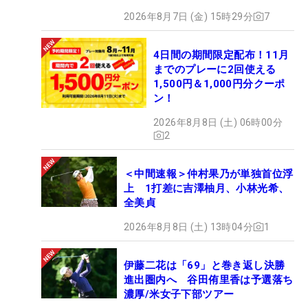
2026年8月7日 (金) 15時29分
7
4日間の期間限定配布！11月
までのプレーに2回使える
1,500円＆1,000円分クーポ
ン！
2026年8月8日 (土) 06時00分
2
＜中間速報＞仲村果乃が単独首位浮
上 1打差に吉澤柚月、小林光希、
全美貞
2026年8月8日 (土) 13時04分
1
伊藤二花は「69」と巻き返し決勝
進出圏内へ 谷田侑里香は予選落ち
濃厚/米女子下部ツアー