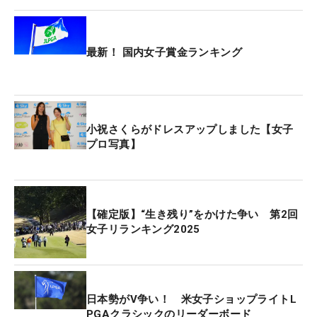
った。大台到達については「そうなんですね。なん
にも見ていないので…あんまり考えていなかったで
す」と“記録”には興味を示さなかった。
最新！ 国内女子賞金ランキング
8億円よりも意識しているのは次戦だ。12日（木）
から開催される「宮里藍 サントリーレディス」での
上位2名と、大会終了時のメルセデス・ランキング
小祝さくらがドレスアップしました【女子
上位3名に海外メジャー「AIG女子オープン」（全
プロ写真】
英）の出場権が付与される。「もちろん優勝を目指
しますけど、全英の権利をしっかりとれることを目
標に、来週はがんばりたいと思います」。今季初V
と海外メジャー切符のダブル獲りを狙う。（文・小
【確定版】“生き残り”をかけた争い 第2回
女子リランキング2025
高拓）
日本勢がV争い！ 米女子ショップライトL
PGAクラシックのリーダーボード