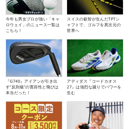
今年も男女プロが強い「キャ
スイスの叡智が生んだTPTシ
ロウェイ」のニュース一覧は
ャフトで、ゴルフを異次元の
こちら！
世界へ
『G740』アイアンが引き出
アディダス『コードカオス
す“反則級”の寛容性と飛びは
27』は強烈な蹴りでパワーを
本当だった！
生む