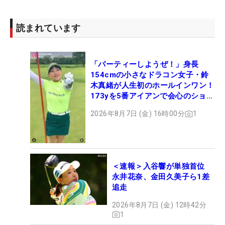
読まれています
「パーティーしようぜ！」身長
154cmの小さなドラコン女子・鈴
木真緒が人生初のホールインワン！
173yを5番アイアンで会心のショッ
ト
2026年8月7日 (金) 16時00分
1
＜速報＞入谷響が単独首位
永井花奈、金田久美子ら1差
追走
2026年8月7日 (金) 12時42分
1