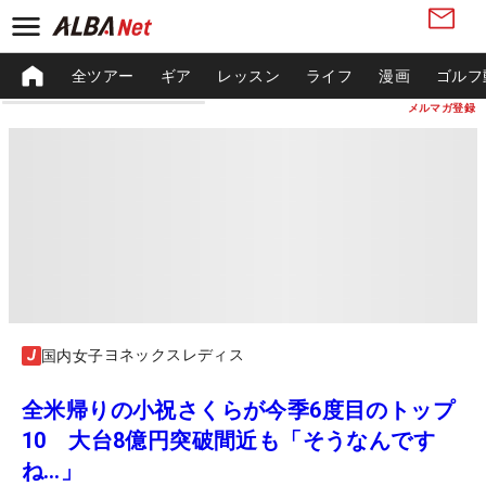
全ツアー
ギア
レッスン
ライフ
漫画
ゴルフ
メルマガ登録
ヨネックスレディス
国内女子
全米帰りの小祝さくらが今季6度目のトップ
10 大台8億円突破間近も「そうなんです
ね…」