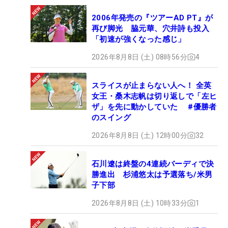
2006年発売の『ツアーAD PT』が
再び脚光 脇元華、穴井詩も投入
「初速が強くなった感じ」
2026年8月8日 (土) 08時56分
4
スライスが止まらない人へ！ 全英
女王・桑木志帆は切り返しで「左ヒ
ザ」を先に動かしていた #優勝者
のスイング
2026年8月8日 (土) 12時00分
32
石川遼は終盤の4連続バーディで決
勝進出 杉浦悠太は予選落ち/米男
子下部
2026年8月8日 (土) 10時33分
1