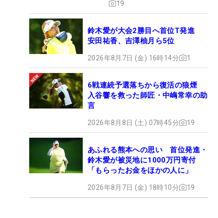
19
鈴木愛が大会2勝目へ首位T発進
安田祐香、吉澤柚月ら5位
2026年8月7日 (金) 16時14分
1
6戦連続予選落ちから復活の狼煙
入谷響を救った師匠・中嶋常幸の助
言
2026年8月8日 (土) 07時45分
19
あふれる熊本への思い 首位発進・
鈴木愛が被災地に1000万円寄付
「もらったお金をほかの人に」
2026年8月7日 (金) 18時10分
19