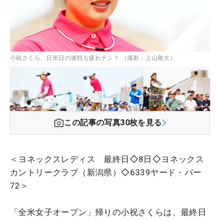
小祝さくら、日米日の連戦も疲れナシ？ （撮影：上山敬太）
この記事の写真
30
枚を見る
＜ヨネックスレディス 最終日◇8日◇ヨネックス
カントリークラブ（新潟県）◇6339ヤード・パー
72＞
「全米女子オープン」帰りの小祝さくらは、最終日