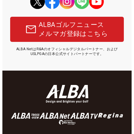
ALBAゴルフニュース
メルマガ登録はこちら
ALBA NetはR&Aのオフィシャルデジタルパートナー、および
USLPGAの日本公式サイトパートナーです。