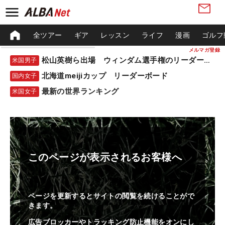
全ツアー
ギア
レッスン
ライフ
漫画
ゴルフ
メルマガ登録
松山英樹ら出場 ウィンダム選手権のリーダーボード
米国男子
北海道meijiカップ リーダーボード
国内女子
最新の世界ランキング
米国女子
このページが表示されるお客様へ
ページを更新するとサイトの閲覧を続けることがで
きます。
広告ブロッカーやトラッキング防止機能をオンにし