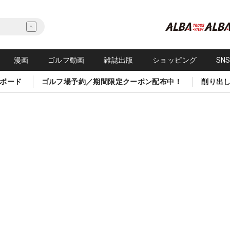
漫画
ゴルフ動画
雑誌出版
ショッピング
SN
ボード
ゴルフ場予約／期間限定クーポン配布中！
削り出