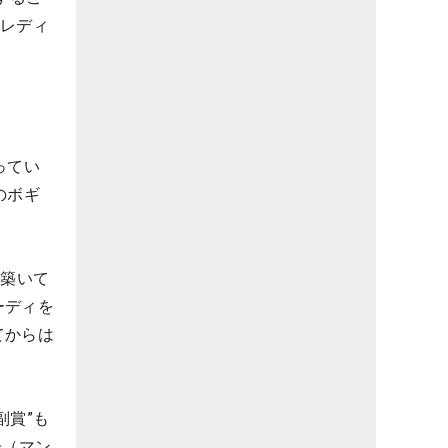
ーレディ
ってい
のボギ
を築いて
ーディを
てからは
副賞”も
会（マン