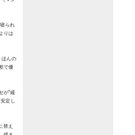
も寝られ
よりは
、ほんの
差で優
セが“緩
ら安定し
に替え
、緩ま