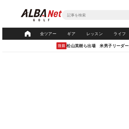
全ツアー
ギア
レッスン
ライフ
松山英樹ら出場 米男子リーダー
注目