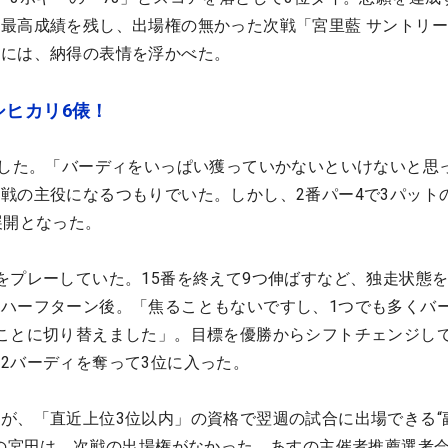
最高成績を残し、出場権の無かった次戦「宮里藍 サントリ
とには、納得の表情を浮かべた。
シヒカリ6俵！
ばした。「バーディをいっぱい獲っていかないといけないと思
戦の主役になるつもりでいた。しかし、2番パー4で3パット
展開となった。
をプレーしていた。15番を終えて9つ伸ばすなど、独走状態
ハーフターン後。「焦ることもないですし、1つでも多くバ
ことに切り替えました」。目標を優勝からシフトチェンジし
2バーディを奪って3位に入った。
が、「直近上位3位以内」の資格で翌週の試合に出場できる“
位の宮田は、次戦の出場権がなかった。あすの主催者推薦選考