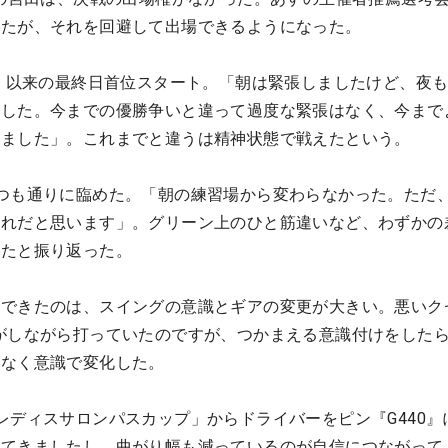
いたが、それを回避して出場できるようになった。
ス」以来の最終日首位スタート。「朝は緊張しましたけど、夜
ました。今までの優勝争いと違って過度な緊張はなく、今まで
きました」。これまでと違うは精神状態で戦えたという。
つも通りに臨めた。「朝の練習場から変わらなかった。ただ
流れだと思います」。グリーン上のひと筋違いなど、わずかの
ったと振り返った。
できたのは、スイングの意識とギアの変更が大きい。悪いク
がしながら打っていたのですが、つかまえる意識付けをした
はなく意識で変化した。
レディスサロンパスカップ」からドライバーをピン『G440』
ってきましたし、曲がり幅も減っているのが自信につながって