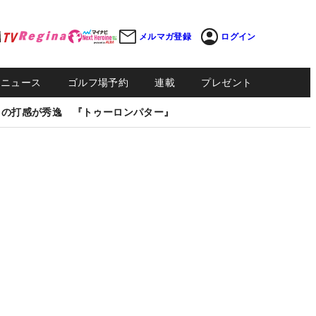
メルマガ登録
ログイン
Sニュース
ゴルフ場予約
連載
プレゼント
しの打感が秀逸 『トゥーロンパター』