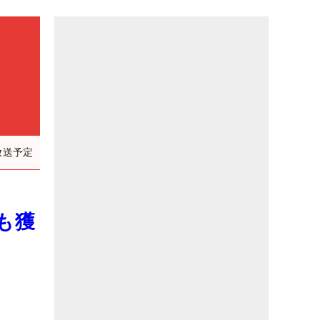
放送予定
も獲