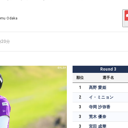
omu Odaka
時20分
Round
3
順位
選手名
1
髙野 愛姫
2
イ・ミニョン
3
寺岡 沙弥香
3
荒木 優奈
3
宮田 成華