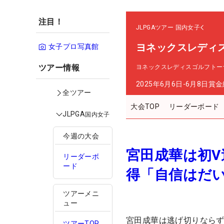
注目！
JLPGAツアー
国内女子
ヨネックスレディ
女子プロ写真館
ツアー情報
ヨネックスレディスゴルフトーナ
2025年6月6日-6月8日
賞金
全ツアー
大会TOP
リーダーボード
JLPGA
国内女子
今週の大会
宮田成華は初V
リーダーボ
ード
得「自信はだ
ツアーメニ
ュー
宮田成華は逃げ切りならず
ツアーTOP