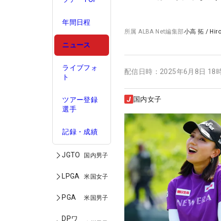
年間日程
所属
ALBA Net編集部
小高 拓
/
Hir
ニュース
ライブフォ
配信日時：
2025年6月8日 18
ト
国内女子
ツアー登録
選手
記録・成績
JGTO
国内男子
LPGA
米国女子
PGA
米国男子
DPワ