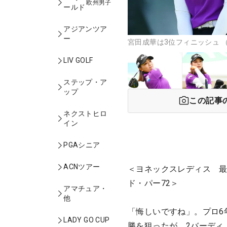
欧州男子
ールド
アジアンツア
ー
宮田成華は3位フィニッシュ 
LIV GOLF
ステップ・ア
ップ
この記事
ネクストヒロ
イン
PGAシニア
ACNツアー
＜ヨネックスレディス 最
ド・パー72＞
アマチュア・
他
「悔しいですね」。プロ6
LADY GO CUP
勝を狙ったが、2バーディ