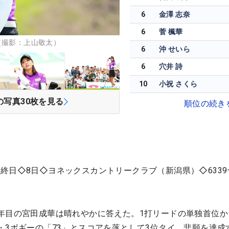
6
金澤 志奈
6
菅 楓華
（撮影：上山敬太）
6
沖 せいら
6
穴井 詩
10
小祝 さくら
の写真
30
枚を見る
順位の続き
終日◇8日◇ヨネックスカントリークラブ（新潟県）◇6339
年目の宮田成華は晴れやかに答えた。1打リードの単独首位か
・3ボギーの「73」とスコアを落として3位タイ。悲願を達成