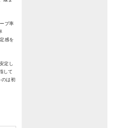
キープ率
率
安定感を
安定し
指して
うのは初