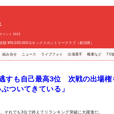
ス
メント 2025
総額
¥90,000,000
ヨネックスカントリークラブ（新潟県）
組み合せ
ニュース
ライブフォト
出場選手
概要など
TV
逃すも自己最高3位 次戦の出場権
いぶついてきている」
。それでも3位で終えてリランキング突破に大躍進だ。