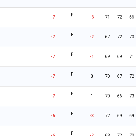
F
-7
-6
71
72
66
F
-7
-2
67
72
70
F
-7
-1
69
69
71
F
-7
0
70
67
72
F
-7
1
70
66
73
F
-6
-3
72
69
69
F
-6
-2
68
72
70