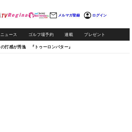
メルマガ登録
ログイン
Sニュース
ゴルフ場予約
連載
プレゼント
しの打感が秀逸 『トゥーロンパター』