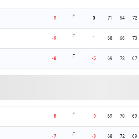
F
-9
0
71
64
72
F
-9
1
68
66
73
F
-8
-5
69
72
67
F
-8
-3
69
70
69
F
-7
-3
68
72
69