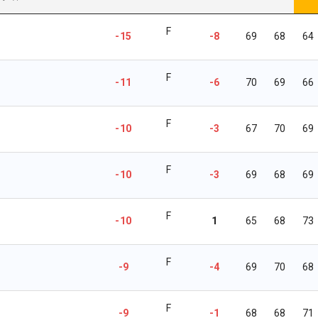
F
-15
-8
69
68
64
F
-11
-6
70
69
66
F
-10
-3
67
70
69
F
-10
-3
69
68
69
F
-10
1
65
68
73
F
-9
-4
69
70
68
F
-9
-1
68
68
71