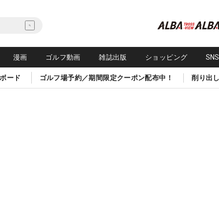
漫画
ゴルフ動画
雑誌出版
ショッピング
SN
ボード
ゴルフ場予約／期間限定クーポン配布中！
削り出