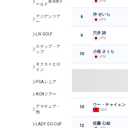
JPN
欧州男子
ールド
沖 せいら
アジアンツア
6
JPN
ー
穴井 詩
LIV GOLF
6
JPN
ステップ・ア
小祝 さくら
ップ
10
JPN
ネクストヒロ
イン
PGAシニア
ACNツアー
ウー・チャイェン
アマチュア・
10
TWN
他
佐藤 心結
LADY GO CUP
12