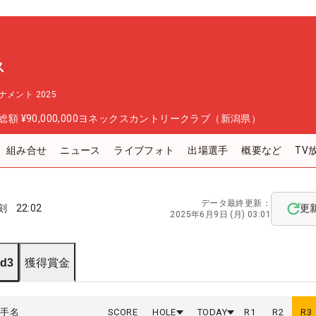
ス
メント 2025
総額
¥90,000,000
ヨネックスカントリークラブ（新潟県）
組み合せ
ニュース
ライブフォト
出場選手
概要など
TV
データ最終更新：
刻
22:02
更
2025年6月9日 (月) 03:01
d3
獲得賞金
選手名
SCORE
HOLE
TODAY
R
1
R
2
R
3