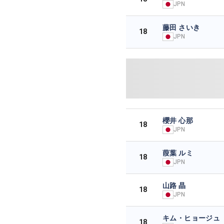
JPN
藤田 さいき
18
JPN
櫻井 心那
18
JPN
葭葉 ルミ
18
JPN
山路 晶
18
JPN
キム・ヒョージュ
18