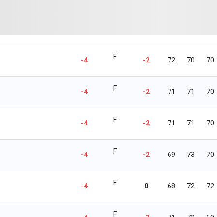
F
-4
-2
72
70
70
F
-4
-2
71
71
70
F
-4
-2
71
71
70
F
-4
-2
69
73
70
F
-4
0
68
72
72
F