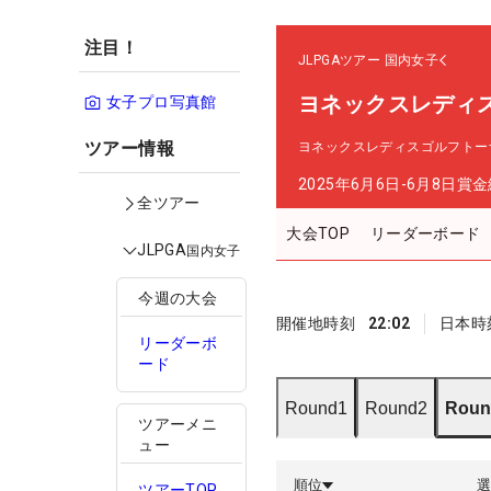
注目！
JLPGAツアー
国内女子
ヨネックスレディ
女子プロ写真館
ツアー情報
ヨネックスレディスゴルフトーナ
2025年6月6日-6月8日
賞金
全ツアー
大会TOP
リーダーボード
JLPGA
国内女子
今週の大会
開催地時刻
22:02
日本時
リーダーボ
ード
Round1
Round2
Roun
ツアーメニ
ュー
順位
ツアーTOP