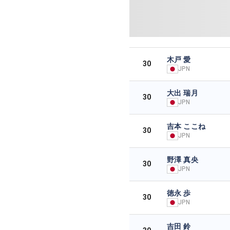
木戸 愛
30
JPN
大出 瑞月
30
JPN
吉本 ここね
30
JPN
野澤 真央
30
JPN
徳永 歩
30
JPN
吉田 鈴