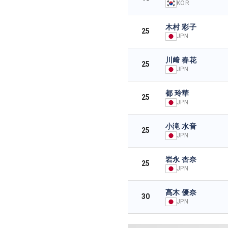
KOR
木村 彩子
25
JPN
川﨑 春花
25
JPN
都 玲華
25
JPN
小滝 水音
25
JPN
岩永 杏奈
25
JPN
髙木 優奈
30
JPN