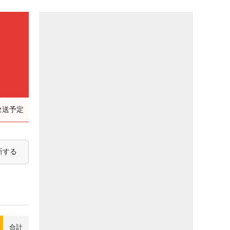
放送予定
新する
合計