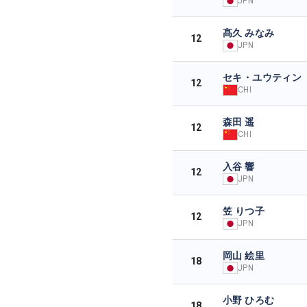
JPN
髙久 みなみ
12
JPN
セキ・ユウティン
12
CHI
森田 遥
12
CHI
入谷 響
12
JPN
笠 りつ子
12
JPN
岡山 絵里
18
JPN
小野 ひろむ
18