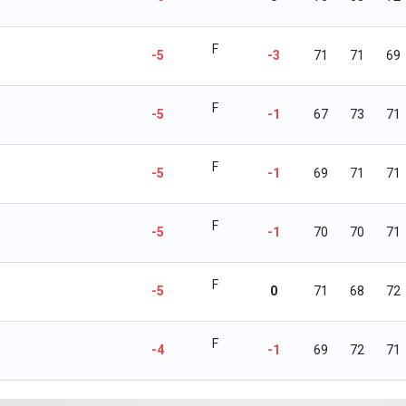
F
-5
-3
71
71
69
F
-5
-1
67
73
71
F
-5
-1
69
71
71
F
-5
-1
70
70
71
F
-5
0
71
68
72
F
-4
-1
69
72
71