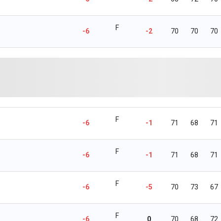
F
-6
-2
70
70
70
F
-6
-1
71
68
71
F
-6
-1
71
68
71
F
-6
-5
70
73
67
F
-6
0
70
68
72