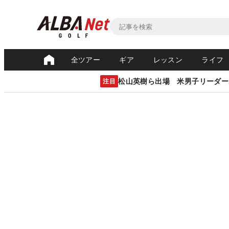
全ツアー
ギア
レッスン
ライフ
松山英樹ら出場 米男子リーダー
注目