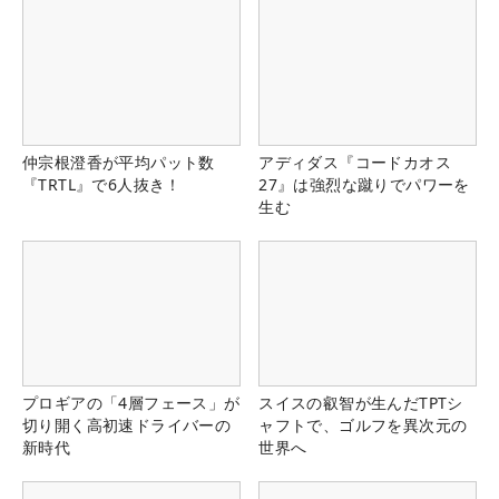
仲宗根澄香が平均パット数
アディダス『コードカオス
『TRTL』で6人抜き！
27』は強烈な蹴りでパワーを
生む
プロギアの「4層フェース」が
スイスの叡智が生んだTPTシ
切り開く高初速ドライバーの
ャフトで、ゴルフを異次元の
新時代
世界へ