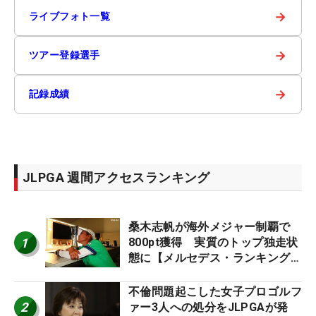
→
ライブフォト一覧
→
ツアー登録選手
→
記録成績
JLPGA 週間アクセスランキング
桑木志帆が海外メジャー制覇で
1
800pt獲得 実質のトップ独走状
態に【メルセデス・ランキング番
外編】
不倫問題起こした女子プロゴルフ
2
ァー3人への処分をJLPGAが発