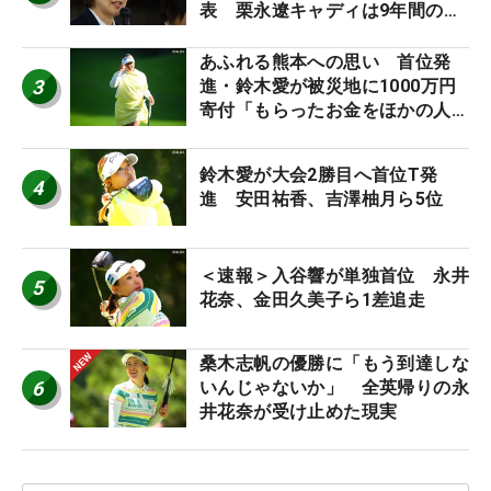
表 栗永遼キャディは9年間の立
ち入り禁止
あふれる熊本への思い 首位発
3
進・鈴木愛が被災地に1000万円
寄付「もらったお金をほかの人
に」
鈴木愛が大会2勝目へ首位T発
4
進 安田祐香、吉澤柚月ら5位
＜速報＞入谷響が単独首位 永井
5
花奈、金田久美子ら1差追走
桑木志帆の優勝に「もう到達しな
6
いんじゃないか」 全英帰りの永
井花奈が受け止めた現実