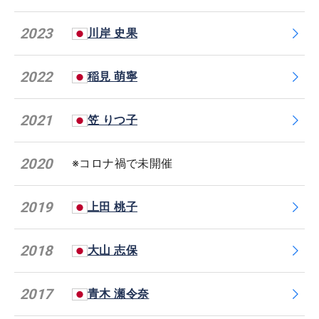
2023
川岸 史果
2022
稲見 萌寧
2021
笠 りつ子
2020
※コロナ禍で未開催
2019
上田 桃子
2018
大山 志保
2017
青木 瀬令奈