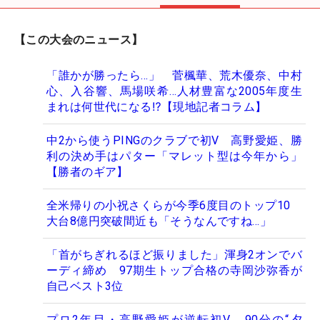
【この大会のニュース】
「誰かが勝ったら…」 菅楓華、荒木優奈、中村
心、入谷響、馬場咲希…人材豊富な2005年度生
まれは何世代になる⁉【現地記者コラム】
中2から使うPINGのクラブで初V 高野愛姫、勝
利の決め手はパター「マレット型は今年から」
【勝者のギア】
全米帰りの小祝さくらが今季6度目のトップ10
大台8億円突破間近も「そうなんですね…」
「首がちぎれるほど振りました」渾身2オンでバ
ーディ締め 97期生トップ合格の寺岡沙弥香が
自己ベスト3位
プロ2年目・高野愛姫が逆転初V 90分の“夕