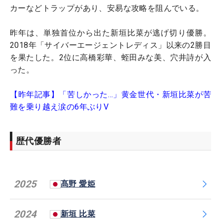
カーなどトラップがあり、安易な攻略を阻んでいる。
昨年は、単独首位から出た新垣比菜が逃げ切り優勝。
2018年「サイバーエージェントレディス」以来の2勝目
を果たした。2位に高橋彩華、蛭田みな美、穴井詩が入
った。
【昨年記事】「苦しかった…」黄金世代・新垣比菜が苦
難を乗り越え涙の6年ぶりV
歴代優勝者
2025
髙野 愛姫
2024
新垣 比菜