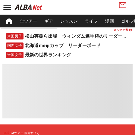
全ツアー
ギア
レッスン
ライフ
漫画
ゴルフ
メルマガ登録
松山英樹ら出場 ウィンダム選手権のリーダーボード
米国男子
北海道meijiカップ リーダーボード
国内女子
最新の世界ランキング
米国女子
JLPGAツアー
国内女子