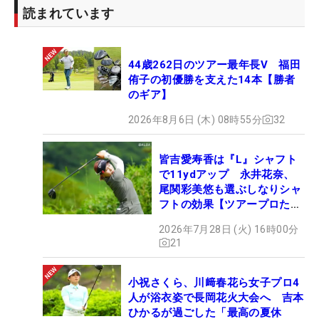
はスリクソンの7勝（武田麗央3／岩井千怜2／岩井
読まれています
明愛／小祝さくら）で、タイトリストが５勝（鈴木
愛２／臼井麗香／天本ハルカ／リ・ヒョソン）、テ
44歳262日のツアー最年長V 福田
ーラーメイドが１勝（新垣比菜）となっている。
侑子の初優勝を支えた14本【勝者
のギア】
【大里桃子の優勝ギア】
2026年8月6日 (木) 08時55分
32
1W：ピンG430 LST（9°ディアマナWS 60S）
3,5W：ピンG425MAX（14.5,17.5°ディアマナWS
皆吉愛寿香は『L』シャフト
60S）
で11ydアップ 永井花奈、
4,5,6U：ピンG410（22,26,30°N.S.PRO 850GH neo
尾関彩美悠も選ぶしなりシャ
S）
フトの効果【ツアープロたち
の“飛ばしギア”】
7I～PW：ミズノMizuno Pro 243（N.S.PRO 950GH
2026年7月28日 (火) 16時00分
neo）
21
50°：ピンs159（N.S.PRO 950GH neo）
54°：ピンGLIDE4.0（N.S.PRO 950GH neo）
小祝さくら、川﨑春花ら女子プロ4
58°：ピンGLIDE4.0（ダイナミックゴールドS200）
人が浴衣姿で長岡花火大会へ 吉本
ひかるが過ごした「最高の夏休
PT：オデッセイWHITE HOT VERSA SEVEN S