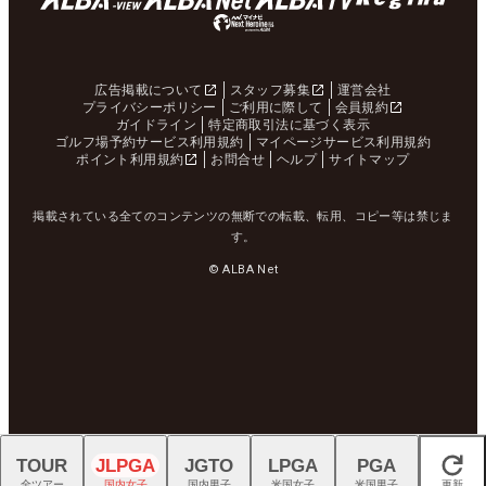
広告掲載について
スタッフ募集
運営会社
プライバシーポリシー
ご利用に際して
会員規約
ガイドライン
特定商取引法に基づく表示
ゴルフ場予約サービス利用規約
マイページサービス利用規約
ポイント利用規約
お問合せ
ヘルプ
サイトマップ
掲載されている全てのコンテンツの無断での転載、転用、コピー等は禁じま
す。
© ALBA Net
TOUR
JLPGA
JGTO
LPGA
PGA
閉じる
全ツアー
国内女子
国内男子
米国女子
米国男子
更新