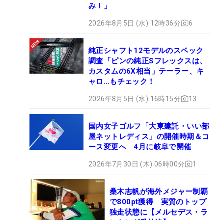
み！」
BALL：ブリヂストンTOUR B X
2026年8月5日 (水) 12時36分
6
純正シャフト12モデルのスペック
調査「ピンの純正Sフレックスは、
カスタムの6X相当」テーラー、キ
ャロ…もチェック！
2026年8月5日 (水) 16時15分
13
国内女子ゴルフ「大東建託・いい部
屋ネットレディス」の開催時期＆コ
ース変更へ 4月に岐阜で開催
2026年7月30日 (木) 06時00分
1
桑木志帆が海外メジャー制覇
で800pt獲得 実質のトップ
独走状態に【メルセデス・ラ