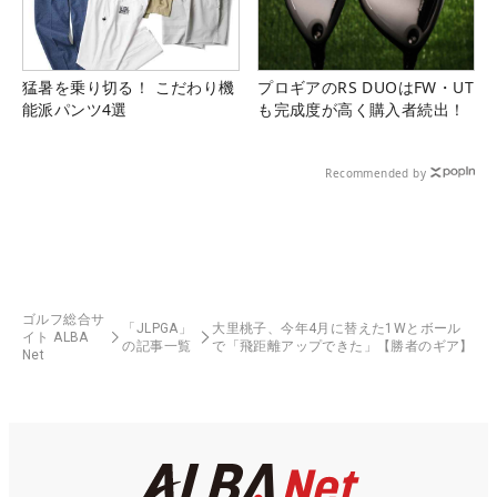
猛暑を乗り切る！ こだわり機
プロギアのRS DUOはFW・UT
能派パンツ4選
も完成度が高く購入者続出！
Recommended by
ゴルフ総合サ
「JLPGA」
大里桃子、今年4月に替えた1Wとボール
イト ALBA
の記事一覧
で「飛距離アップできた」【勝者のギア】
Net