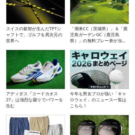
スイスの叡智が生んだTPTシ
「潮来CC（茨城県）」＆「鹿
ャフトで、ゴルフを異次元の
児島ガーデンGC（鹿児島
世界へ
県）」の無料プレー券が当た
る！！
アディダス『コードカオス
今年も男女プロが強い「キャ
27』は強烈な蹴りでパワーを
ロウェイ」のニュース一覧は
生む
こちら！