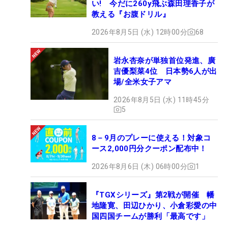
い! 今だに260y飛ぶ森田理香子が
教える『お腹ドリル』
2026年8月5日 (水) 12時00分
68
岩永杏奈が単独首位発進、廣
吉優梨菜4位 日本勢6人が出
場/全米女子アマ
2026年8月5日 (水) 11時45分
5
8－9月のプレーに使える！対象コ
ース2,000円分クーポン配布中！
2026年8月6日 (木) 06時00分
1
『TGXシリーズ』第2戦が開催 幡
地隆寛、田辺ひかり、小倉彩愛の中
国四国チームが勝利「最高です」