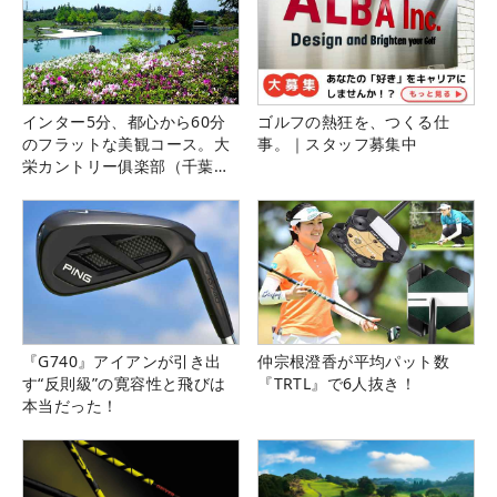
インター5分、都心から60分
ゴルフの熱狂を、つくる仕
のフラットな美観コース。大
事。｜スタッフ募集中
栄カントリー俱楽部（千葉
県）
『G740』アイアンが引き出
仲宗根澄香が平均パット数
す“反則級”の寛容性と飛びは
『TRTL』で6人抜き！
本当だった！