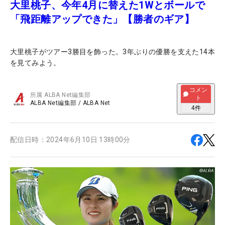
大里桃子、今年4月に替えた1Wとボールで
「飛距離アップできた」【勝者のギア】
大里桃子がツアー3勝目を飾った。3年ぶりの優勝を支えた14本
を見てみよう。
コメン
所属
ALBA Net編集部
ト
ALBA Net編集部
/
ALBA Net
4
件
配信日時：
2024年6月10日 13時00分