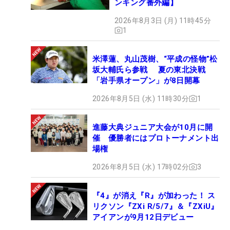
ンキング番外編】
2026年8月3日 (月) 11時45分
1
米澤蓮、丸山茂樹、“平成の怪物”松
坂大輔氏ら参戦 夏の東北決戦
「岩手県オープン」が8日開幕
2026年8月5日 (水) 11時30分
1
進藤大典ジュニア大会が10月に開
催 優勝者にはプロトーナメント出
場権
2026年8月5日 (水) 17時02分
3
『4』が消え『R』が加わった！ ス
リクソン『ZXi R/5/7』＆『ZXiU』
アイアンが9月12日デビュー