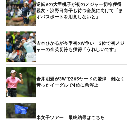
逆転Vの大里桃子が初のメジャー切符獲得
ジがベースで、アイアンはミズノ製を愛用。その
親友・渋野日向子も待つ全英に向けて「ま
PINGのドライバーを『G430 LST』に、契約するブ
ずパスポートを用意しないと」
リヂストンのボールを『TOUR B XS』➡『同X』に4
月に替えたことで、それまで落ち込んでいた飛距離
が出るようになったと言う。
吉本ひかるが今季初のV争い 3位で初メジ
ャーの全英切符も獲得「うれしいです」
「（ドライバーは）今年に入ってフジサンケイから
チェンジしました。『いいショットを打ってるけど
あまり前に出ていないよね』とキャディさんと話を
していて、他のメーカーを試したんですけど、やっ
岩井明愛が3Wで265ヤードの驚弾 難なく
奪ったイーグルで4位に急浮上
ぱり顔がPINGのほうがいいかなと。1回使ったら距
離も出たので、同じタイミングでボールもチェンジ
して。それで飛距離もアップしたかなと思います。
「（今週活躍したクラブは）54 度ですかね。最後の
米女子ツアー 最終結果はこちら
9番アイアンもですが、（ミズノの）アイアンは活