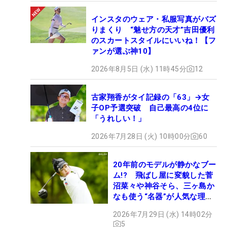
インスタのウェア・私服写真がバズ
りまくり “魅せ方の天才”吉田優利
のスカートスタイルにいいね！【フ
ァンが選ぶ神10】
2026年8月5日 (水) 11時45分
12
古家翔香がタイ記録の「63」→女
子OP予選突破 自己最高の4位に
「うれしい！」
2026年7月28日 (火) 10時00分
60
20年前のモデルが静かなブー
ム!? 飛ばし屋に変貌した菅
沼菜々や神谷そら、三ヶ島か
なも使う“名器”が人気な理由
【ツアープロたちの“飛ばし
2026年7月29日 (水) 14時02分
ギア”】
5