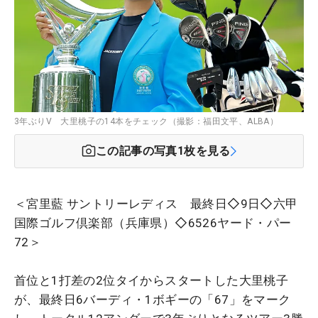
3年ぶりV 大里桃子の14本をチェック（撮影：福田文平、ALBA）
この記事の写真
1
枚を見る
＜宮里藍 サントリーレディス 最終日◇9日◇六甲
国際ゴルフ倶楽部（兵庫県）◇6526ヤード・パー
72＞
首位と1打差の2位タイからスタートした大里桃子
が、最終日6バーディ・1ボギーの「67」をマーク