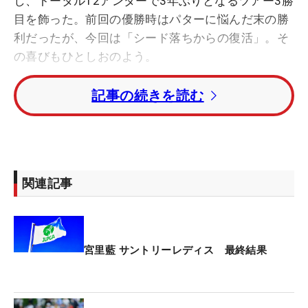
し、トータル12アンダーで3年ぶりとなるツアー3勝
目を飾った。前回の優勝時はパターに悩んだ末の勝
利だったが、今回は「シード落ちからの復活」。そ
の喜びもひとしおのよう。
記事の続きを読む
「昨年1年間悩んで『ゴルフを辞めよう』と思うく
らいだった中でどうにか気持ちを保って、フェード
に変えたことで少し兆しも見えてQTも上位に入れて
今年のツアー出場に繋がっている。スイングをフェ
ードに変えたことと、オフに自分の体の調子とも向
関連記事
き合ってスイングをもう一度見直したことで、今年
はスイングで悩むことがない。オフにやってきたこ
とが実を結びさらなる自信になったと思う。昨年、
苦しんだけれど諦めなくて良かったと思います」
宮里藍 サントリーレディス 最終結果
（大里）
クラブ契約フリーの大里は、PINGのウッド＆ウェッ