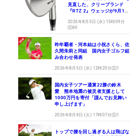
見直した、クリーブランド
『RTZ 2』ウェッジが9月12
日デビュー
2026年8月5日 (水) 15時09分
60
昨年覇者・河本結は小祝さくら、佐
久間朱莉と同組 国内女子ゴルフ組
み合わせ発表
2026年8月5日 (水) 12時20分
1
国内女子ツアー通算22勝の鈴木
愛 熊本地震の被災者支援として
1000万円を寄付「謹んでお見舞い
申し上げます」
2026年8月4日 (火) 17時07分
1
トップで腰を回し過ぎる人は飛ばな