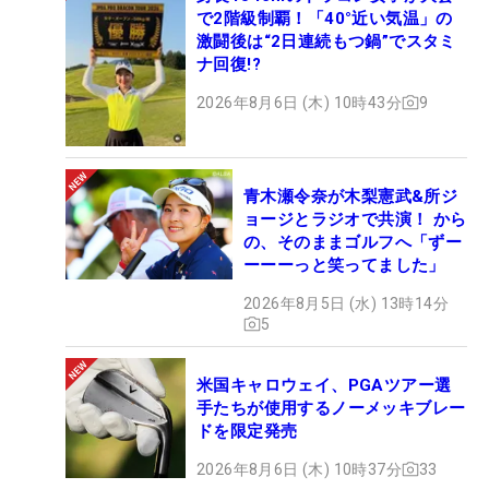
で2階級制覇！「40°近い気温」の
激闘後は“2日連続もつ鍋”でスタミ
ナ回復!?
2026年8月6日 (木) 10時43分
9
青木瀬令奈が木梨憲武&所ジ
ョージとラジオで共演！ から
の、そのままゴルフへ「ずー
ーーーっと笑ってました」
2026年8月5日 (水) 13時14分
5
米国キャロウェイ、PGAツアー選
手たちが使用するノーメッキブレー
ドを限定発売
2026年8月6日 (木) 10時37分
33