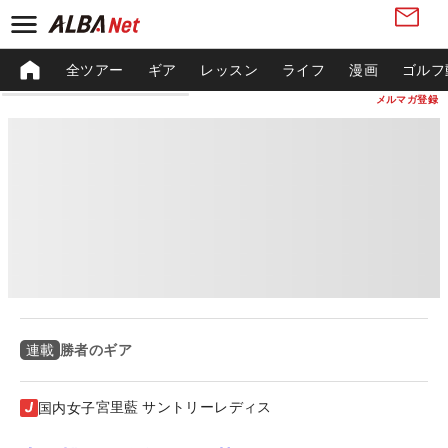
全ツアー
ギア
レッスン
ライフ
漫画
ゴルフ
メルマガ登録
勝者のギア
連載
宮里藍 サントリーレディス
国内女子